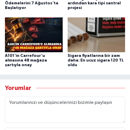
Ödemelerini 7 Ağustos'ta
ardından kara tipi santral
Başlatıyor
projesi
A101'in Carrefour'u
Sigara fiyatlarına bir zam
almasına 48 mağaza
daha: En ucuz sigara 120 TL
şartıyla onay
oldu
Yorumlar