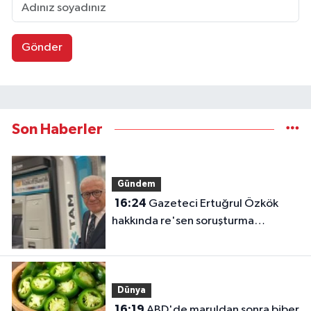
Gönder
Son Haberler
Gündem
16:24
Gazeteci Ertuğrul Özkök
hakkında re'sen soruşturma
başlatıldı
Dünya
16:19
ABD'de maruldan sonra biber