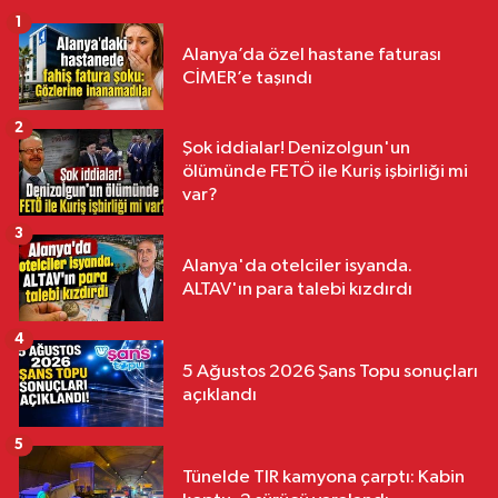
16:13
Esnafı zorlayan telif sistemine
1
tek muhatap önerisi
Alanya’da özel hastane faturası
CİMER’e taşındı
2
Şok iddialar! Denizolgun'un
Gündem
ölümünde FETÖ ile Kuriş işbirliği mi
16:12
Kepez'de 2 bin 606 hastaya
var?
evde sağlık hizmeti
3
Alanya'da otelciler isyanda.
ALTAV'ın para talebi kızdırdı
4
5 Ağustos 2026 Şans Topu sonuçları
açıklandı
5
Tünelde TIR kamyona çarptı: Kabin