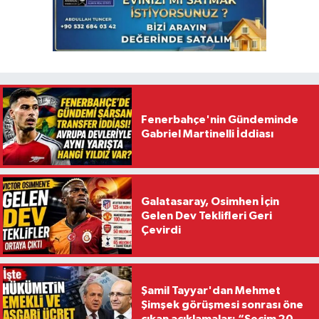
Fenerbahçe'nin Gündeminde
Gabriel Martinelli İddiası
Galatasaray, Osimhen İçin
Gelen Dev Teklifleri Geri
Çevirdi
Şamil Tayyar'dan Mehmet
Şimşek görüşmesi sonrası öne