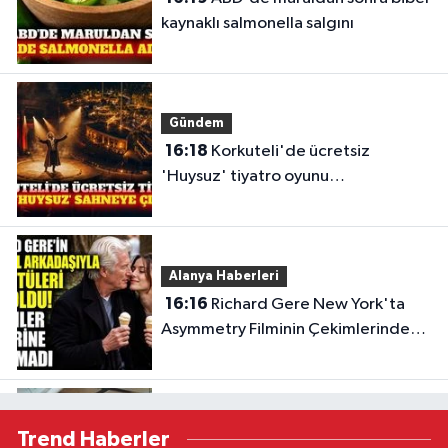
kaynaklı salmonella salgını
Gündem
16:18
Korkuteli'de ücretsiz
'Huysuz' tiyatro oyunu
sahnelenecek
Alanya Haberleri
16:16
Richard Gere New York'ta
Asymmetry Filminin Çekimlerinde
Görüntülendi
Gündem
Trend Haberler