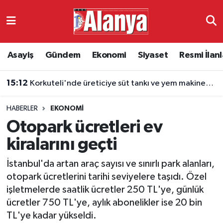
Asayiş
Antalya Nöbetçi Eczaneler
Asayiş
Gündem
Ekonomi
Siyaset
Resmi İlanl
Gündem
Antalya Hava Durumu
15:12
Korkuteli'nde üreticiye süt tankı ve yem makinesi desteği
Ekonomi
Antalya Namaz Vakitleri
HABERLER
EKONOMI
Siyaset
Antalya Trafik Yoğunluk Haritası
Otopark ücretleri ev
Resmi İlanlar
Süper Lig Puan Durumu ve Fikstür
kiralarını geçti
İstanbul'da artan araç sayısı ve sınırlı park alanları,
Alanyaspor
Tüm Manşetler
otopark ücretlerini tarihi seviyelere taşıdı. Özel
işletmelerde saatlik ücretler 250 TL'ye, günlük
Turizm
Son Dakika Haberleri
ücretler 750 TL'ye, aylık abonelikler ise 20 bin
TL'ye kadar yükseldi.
E-Gazete
Haber Arşivi