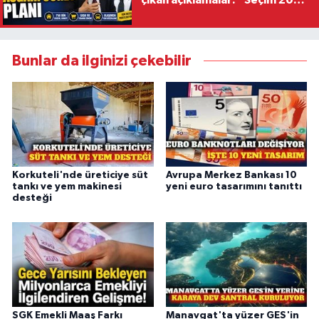
çıkan açıklamalar: “Seçim 2028
hedefiyle planlanıyor
Bunlar da ilginizi çekebilir
Korkuteli'nde üreticiye süt
Avrupa Merkez Bankası 10
tankı ve yem makinesi
yeni euro tasarımını tanıttı
desteği
SGK Emekli Maaş Farkı
Manavgat'ta yüzer GES'in