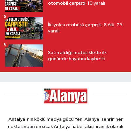
otomobil çarpıştı: 10 yaralı
5
İki yolcu otobüsü çarpıştı, 8 ölü, 25
yaralı
6
Satın aldığı motosikletle ilk
gününde hayatını kaybetti
Antalya'nın köklü medya gücü Yeni Alanya, şehrin her
noktasından en sıcak Antalya haber akışını anlık olarak