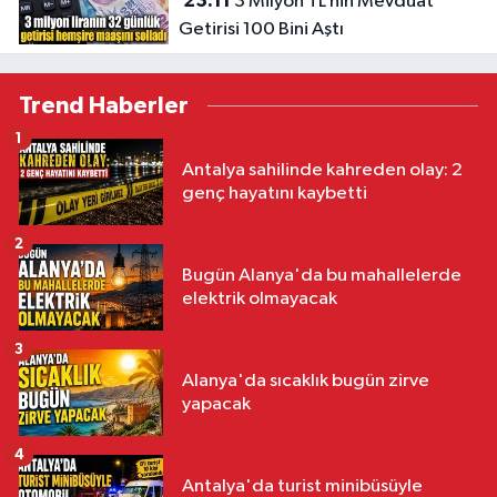
23:11
3 Milyon TL’nin Mevduat
Getirisi 100 Bini Aştı
Trend Haberler
1
Antalya sahilinde kahreden olay: 2
genç hayatını kaybetti
2
Bugün Alanya'da bu mahallelerde
elektrik olmayacak
3
Alanya'da sıcaklık bugün zirve
yapacak
4
Antalya'da turist minibüsüyle