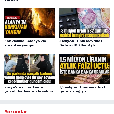
Son dakika - Alanya'da
3 Milyon TL’nin Mevduat
korkutan yangın
Getirisi 100 Bini Aştı
Rusya’da su parkında
1,5 milyon TL’nin mevduat
çarşaflı kadına sözlü saldırı
getirisi değişti
Yorumlar