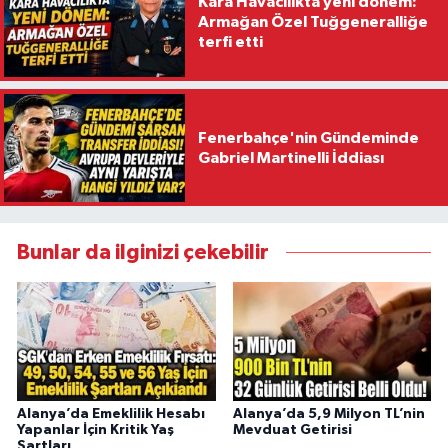
Kara Havacılıkta yeni dönem:
Armağan Özel Tuğgeneralliğe
terfi etti
Fenerbahçe'nin Gündeminde
Gabriel Martinelli İddiası
Bunlar da ilginizi çekebilir
Alanya’da Emeklilik Hesabı
Alanya’da 5,9 Milyon TL’nin
Yapanlar İçin Kritik Yaş
Mevduat Getirisi
Şartları