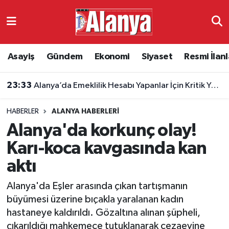
Asayiş
Antalya Nöbetçi Eczaneler
Asayiş
Gündem
Ekonomi
Siyaset
Resmi İlanl
23:33
Alanya’da Emeklilik Hesabı Yapanlar İçin Kritik Yaş Şartları
Gündem
Antalya Hava Durumu
23:24
Alanya’da 5,9 Milyon TL’nin Mevduat Getirisi
Ekonomi
Antalya Namaz Vakitleri
HABERLER
ALANYA HABERLERI
Siyaset
Antalya Trafik Yoğunluk Haritası
Alanya'da korkunç olay!
Resmi İlanlar
Süper Lig Puan Durumu ve Fikstür
Karı-koca kavgasında kan
aktı
Alanyaspor
Tüm Manşetler
Alanya'da Eşler arasında çıkan tartışmanın
Turizm
Son Dakika Haberleri
büyümesi üzerine bıçakla yaralanan kadın
hastaneye kaldırıldı. Gözaltına alınan şüpheli,
E-Gazete
Haber Arşivi
çıkarıldığı mahkemece tutuklanarak cezaevine