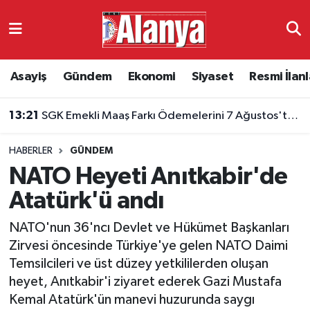
Asayiş
Antalya Nöbetçi Eczaneler
Asayiş
Gündem
Ekonomi
Siyaset
Resmi İlanl
Gündem
Antalya Hava Durumu
13:21
SGK Emekli Maaş Farkı Ödemelerini 7 Ağustos'ta Başlatıyor
Ekonomi
Antalya Namaz Vakitleri
HABERLER
GÜNDEM
Siyaset
Antalya Trafik Yoğunluk Haritası
NATO Heyeti Anıtkabir'de
Resmi İlanlar
Süper Lig Puan Durumu ve Fikstür
Atatürk'ü andı
NATO'nun 36'ncı Devlet ve Hükümet Başkanları
Alanyaspor
Tüm Manşetler
Zirvesi öncesinde Türkiye'ye gelen NATO Daimi
Temsilcileri ve üst düzey yetkililerden oluşan
Turizm
Son Dakika Haberleri
heyet, Anıtkabir'i ziyaret ederek Gazi Mustafa
Kemal Atatürk'ün manevi huzurunda saygı
E-Gazete
Haber Arşivi