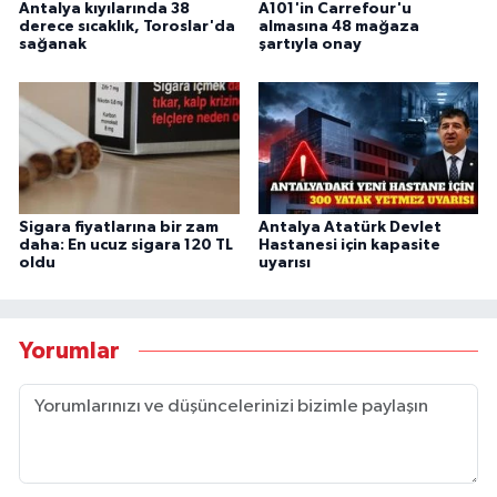
Antalya kıyılarında 38
A101'in Carrefour'u
derece sıcaklık, Toroslar'da
almasına 48 mağaza
sağanak
şartıyla onay
Sigara fiyatlarına bir zam
Antalya Atatürk Devlet
daha: En ucuz sigara 120 TL
Hastanesi için kapasite
oldu
uyarısı
Yorumlar