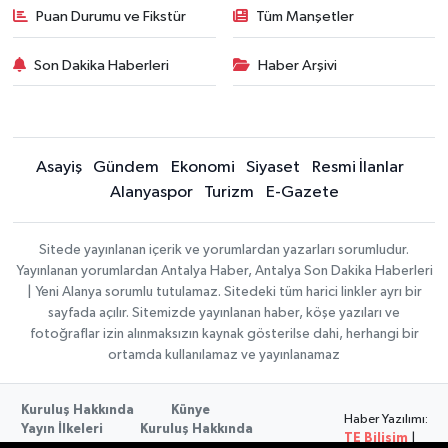
Puan Durumu ve Fikstür
Tüm Manşetler
Son Dakika Haberleri
Haber Arşivi
Asayiş
Gündem
Ekonomi
Siyaset
Resmi İlanlar
Alanyaspor
Turizm
E-Gazete
Sitede yayınlanan içerik ve yorumlardan yazarları sorumludur.
Yayınlanan yorumlardan Antalya Haber, Antalya Son Dakika Haberleri
| Yeni Alanya sorumlu tutulamaz. Sitedeki tüm harici linkler ayrı bir
sayfada açılır. Sitemizde yayınlanan haber, köşe yazıları ve
fotoğraflar izin alınmaksızın kaynak gösterilse dahi, herhangi bir
ortamda kullanılamaz ve yayınlanamaz
Kuruluş Hakkında
Künye
Haber Yazılımı:
Yayın İlkeleri
Kuruluş Hakkında
TE Bilişim
|