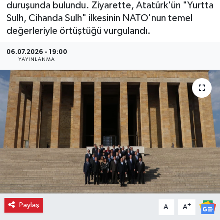
duruşunda bulundu. Ziyarette, Atatürk'ün "Yurtta
Sulh, Cihanda Sulh" ilkesinin NATO'nun temel
değerleriyle örtüştüğü vurgulandı.
06.07.2026 - 19:00
YAYINLANMA
Paylaş
-
+
A
A