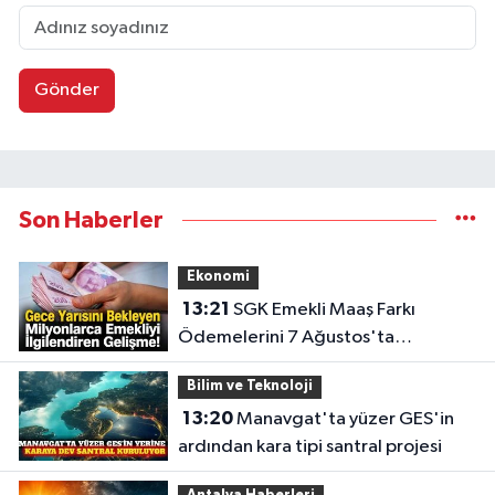
Gönder
Son Haberler
Ekonomi
13:21
SGK Emekli Maaş Farkı
Ödemelerini 7 Ağustos'ta
Başlatıyor
Bilim ve Teknoloji
13:20
Manavgat'ta yüzer GES'in
ardından kara tipi santral projesi