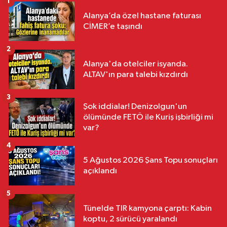
1
Alanya’da özel hastane faturası
CİMER’e taşındı
2
Alanya'da otelciler isyanda.
ALTAV'ın para talebi kızdırdı
3
Şok iddialar! Denizolgun'un
ölümünde FETÖ ile Kuriş işbirliği mi
var?
4
5 Ağustos 2026 Şans Topu sonuçları
açıklandı
5
Tünelde TIR kamyona çarptı: Kabin
koptu, 2 sürücü yaralandı