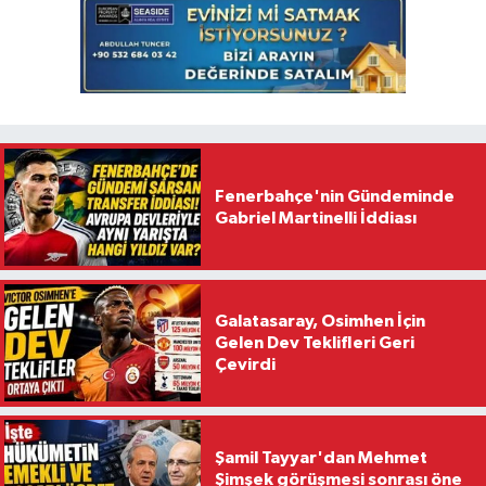
Fenerbahçe'nin Gündeminde
Gabriel Martinelli İddiası
Galatasaray, Osimhen İçin
Gelen Dev Teklifleri Geri
Çevirdi
Şamil Tayyar'dan Mehmet
Şimşek görüşmesi sonrası öne