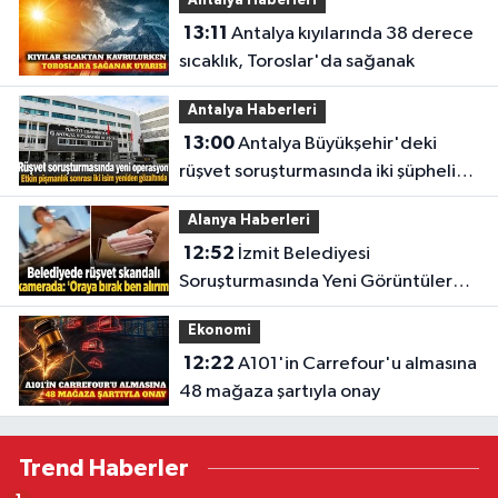
Antalya Haberleri
13:11
Antalya kıyılarında 38 derece
sıcaklık, Toroslar'da sağanak
Antalya Haberleri
13:00
Antalya Büyükşehir'deki
rüşvet soruşturmasında iki şüpheli
yeniden gözaltına alındı
Alanya Haberleri
12:52
İzmit Belediyesi
Soruşturmasında Yeni Görüntüler
Dosyaya Girdi
Ekonomi
12:22
A101'in Carrefour'u almasına
48 mağaza şartıyla onay
Trend Haberler