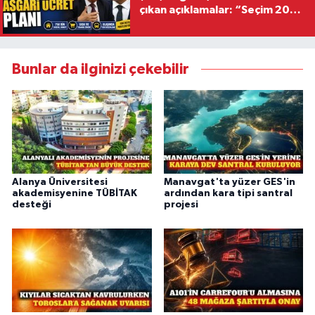
çıkan açıklamalar: “Seçim 2028
hedefiyle planlanıyor
Bunlar da ilginizi çekebilir
Alanya Üniversitesi
Manavgat'ta yüzer GES'in
akademisyenine TÜBİTAK
ardından kara tipi santral
desteği
projesi