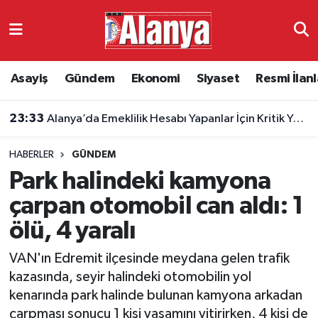
Asayiş
Antalya Nöbetçi Eczaneler
Asayiş
Gündem
Ekonomi
Siyaset
Resmi İlanl
Gündem
Antalya Hava Durumu
23:33
Alanya’da Emeklilik Hesabı Yapanlar İçin Kritik Yaş Şartları
Ekonomi
Antalya Namaz Vakitleri
HABERLER
GÜNDEM
Siyaset
Antalya Trafik Yoğunluk Haritası
Park halindeki kamyona
Resmi İlanlar
Süper Lig Puan Durumu ve Fikstür
çarpan otomobil can aldı: 1
ölü, 4 yaralı
Alanyaspor
Tüm Manşetler
VAN'ın Edremit ilçesinde meydana gelen trafik
Turizm
Son Dakika Haberleri
kazasında, seyir halindeki otomobilin yol
kenarında park halinde bulunan kamyona arkadan
E-Gazete
Haber Arşivi
çarpması sonucu 1 kişi yaşamını yitirirken, 4 kişi de