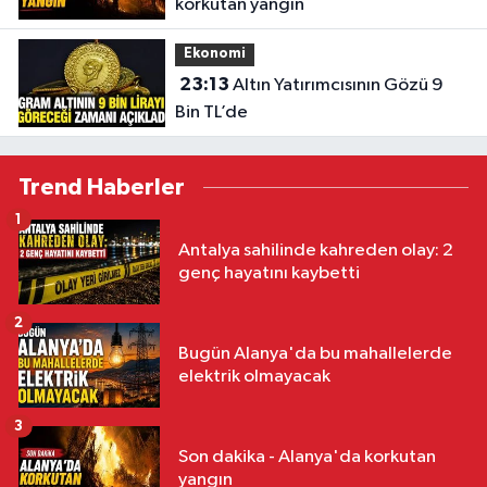
korkutan yangın
Ekonomi
23:13
Altın Yatırımcısının Gözü 9
Bin TL’de
Trend Haberler
1
Antalya sahilinde kahreden olay: 2
genç hayatını kaybetti
2
Bugün Alanya'da bu mahallelerde
elektrik olmayacak
3
Son dakika - Alanya'da korkutan
yangın