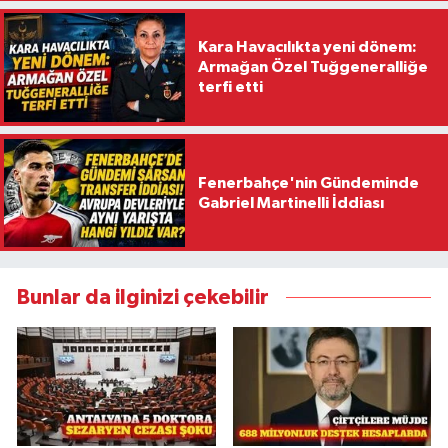
Kara Havacılıkta yeni dönem:
Armağan Özel Tuğgeneralliğe
terfi etti
Fenerbahçe'nin Gündeminde
Gabriel Martinelli İddiası
Bunlar da ilginizi çekebilir