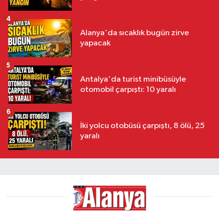
4
Alanya'da sıcaklık bugün zirve
yapacak
5
Antalya'da turist minibüsüyle
otomobil çarpıştı: 10 yaralı
6
İki yolcu otobüsü çarpıştı, 8 ölü, 25
yaralı