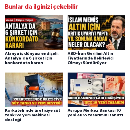
Bunlar da ilginizi çekebilir
Alanya iş dünyası endişeli:
ABD-İran Gerilimi Altın
Antalya'da 6 şirket için
Fiyatlarında Belirleyici
konkordato kararı
Olmayı Sürdürüyor
Korkuteli'nde üreticiye süt
Avrupa Merkez Bankası 10
tankı ve yem makinesi
yeni euro tasarımını tanıttı
desteği