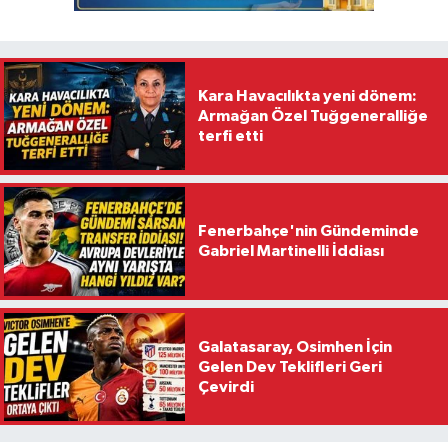
Kara Havacılıkta yeni dönem:
Armağan Özel Tuğgeneralliğe
terfi etti
Fenerbahçe'nin Gündeminde
Gabriel Martinelli İddiası
Galatasaray, Osimhen İçin
Gelen Dev Teklifleri Geri
Çevirdi