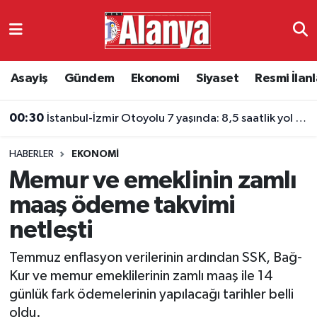
Asayiş
Antalya Nöbetçi Eczaneler
Asayiş
Gündem
Ekonomi
Siyaset
Resmi İlanl
Gündem
Antalya Hava Durumu
00:30
İstanbul-İzmir Otoyolu 7 yaşında: 8,5 saatlik yol 3,5 saate indi
Ekonomi
Antalya Namaz Vakitleri
HABERLER
EKONOMI
Siyaset
Antalya Trafik Yoğunluk Haritası
Memur ve emeklinin zamlı
Resmi İlanlar
Süper Lig Puan Durumu ve Fikstür
maaş ödeme takvimi
netleşti
Alanyaspor
Tüm Manşetler
Temmuz enflasyon verilerinin ardından SSK, Bağ-
Turizm
Son Dakika Haberleri
Kur ve memur emeklilerinin zamlı maaş ile 14
günlük fark ödemelerinin yapılacağı tarihler belli
E-Gazete
Haber Arşivi
oldu.