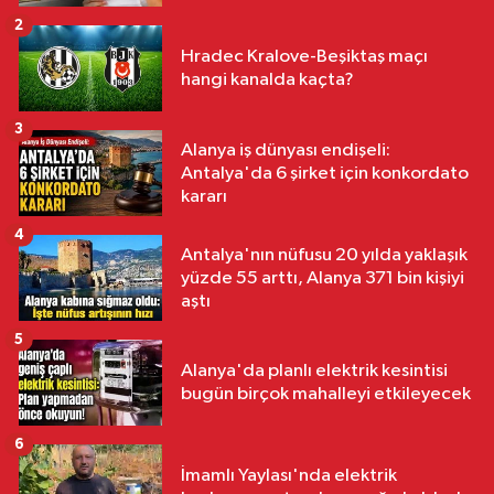
2
Hradec Kralove-Beşiktaş maçı
hangi kanalda kaçta?
3
Alanya iş dünyası endişeli:
Antalya'da 6 şirket için konkordato
kararı
4
Antalya'nın nüfusu 20 yılda yaklaşık
yüzde 55 arttı, Alanya 371 bin kişiyi
aştı
5
Alanya'da planlı elektrik kesintisi
bugün birçok mahalleyi etkileyecek
6
İmamlı Yaylası'nda elektrik