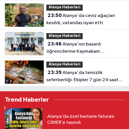
Alanya Haberleri
23:50
Alanya'da ceviz ağaçları
kesildi, vatandaş isyan etti
Alanya Haberleri
23:46
Alanya'nın başarılı
öğrencilerine Kaymakam
Öztürk'ten tebrik
Alanya Haberleri
23:39
Alanya'da temizlik
seferberliği: Ekipler 7 gün 24 saat
sahada
Trend Haberler
1
Alanya’da özel hastane faturası
CİMER’e taşındı