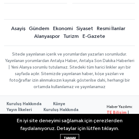
Asayiş
Gündem
Ekonomi
Siyaset
Resmi İlanlar
Alanyaspor
Turizm
E-Gazete
Sitede yayınlanan içerik ve yorumlardan yazarları sorumludur.
Yayınlanan yorumlardan Antalya Haber, Antalya Son Dakika Haberleri
| Yeni Alanya sorumlu tutulamaz. Sitedeki tüm harici linkler ayrı bir
sayfada açılır. Sitemizde yayınlanan haber, köşe yazıları ve
fotoğraflar izin alınmaksızın kaynak gösterilse dahi, herhangi bir
ortamda kullanılamaz ve yayınlanamaz
Kuruluş Hakkında
Künye
Haber Yazılımı:
Yayın İlkeleri
Kuruluş Hakkında
TE Bilişim
|
Düzeltme Politikası
Veri Politikası
Copyright ©
En iyi site deneyimi sağlamak için çerezlerden
Kullanım Şartları
2026
faydalanıyoruz. Detaylar için lütfen tıklayın.
TAMAM