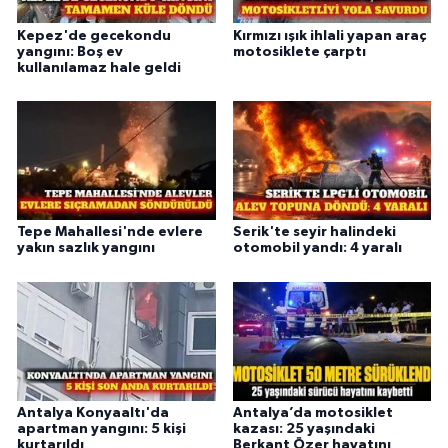
Kepez'de gecekondu
Kırmızı ışık ihlali yapan araç
yangını: Boş ev
motosiklete çarptı
kullanılamaz hale geldi
Tepe Mahallesi'nde evlere
Serik'te seyir halindeki
yakın sazlık yangını
otomobil yandı: 4 yaralı
Antalya Konyaaltı'da
Antalya’da motosiklet
apartman yangını: 5 kişi
kazası: 25 yaşındaki
kurtarıldı
Berkant Özer hayatını