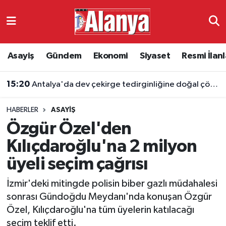
Asayiş
Antalya Nöbetçi Eczaneler
Asayiş
Gündem
Ekonomi
Siyaset
Resmi İlanl
Gündem
Antalya Hava Durumu
15:20
Antalya'da dev çekirge tedirginliğine doğal çözüm
Ekonomi
Antalya Namaz Vakitleri
HABERLER
ASAYIŞ
Siyaset
Antalya Trafik Yoğunluk Haritası
Özgür Özel'den
Resmi İlanlar
Süper Lig Puan Durumu ve Fikstür
Kılıçdaroğlu'na 2 milyon
üyeli seçim çağrısı
Alanyaspor
Tüm Manşetler
İzmir'deki mitingde polisin biber gazlı müdahalesi
Turizm
Son Dakika Haberleri
sonrası Gündoğdu Meydanı'nda konuşan Özgür
Özel, Kılıçdaroğlu'na tüm üyelerin katılacağı
E-Gazete
Haber Arşivi
seçim teklif etti.