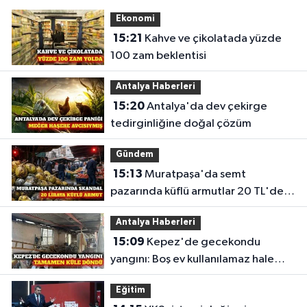
Ekonomi
15:21
Kahve ve çikolatada yüzde
100 zam beklentisi
Antalya Haberleri
15:20
Antalya'da dev çekirge
tedirginliğine doğal çözüm
Gündem
15:13
Muratpaşa'da semt
pazarında küflü armutlar 20 TL'den
satıldı
Antalya Haberleri
15:09
Kepez'de gecekondu
yangını: Boş ev kullanılamaz hale
geldi
Eğitim