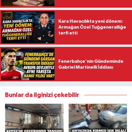
Kara Havacılıkta yeni dönem:
Armağan Özel Tuğgeneralliğe
terfi etti
Fenerbahçe'nin Gündeminde
Gabriel Martinelli İddiası
Bunlar da ilginizi çekebilir