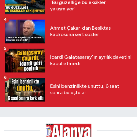
'Bu güzelliğe bu eksikler
yakışmıyor'
4
Ahmet Çakar'dan Beşiktaş
kadrosuna sert sözler
5
Icardi Galatasaray'ın ayrılık davetini
kabul etmedi
6
Eşini benzinlikte unuttu, 6 saat
sonra buluştular