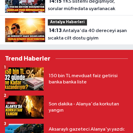
14:15
YKS sistemi değişmiyor,
sorular müfredata uyarlanacak
Antalya Haberleri
14:13
Antalya'da 40 dereceyi aşan
sıcakta cilt dostu giyim
Trend Haberler
1
150 bin TL mevduat faiz getirisi
banka banka liste
2
Son dakika - Alanya'da korkutan
yangın
3
Aksaraylı gazeteci Alanya'yı yazdı: