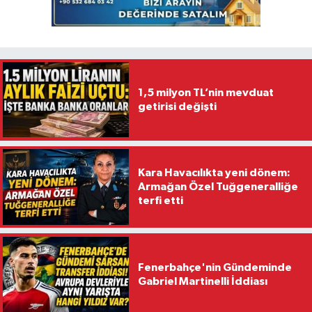
1,5 milyon TL’nin mevduat
getirisi değişti
Kara Havacılıkta yeni dönem:
Armağan Özel Tuğgeneralliğe
terfi etti
Fenerbahçe'nin Gündeminde
Gabriel Martinelli İddiası