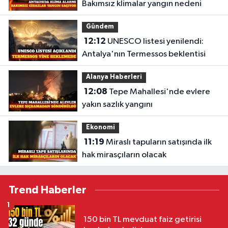
Bakımsız klimalar yangın nedeni
Gündem
12:12
UNESCO listesi yenilendi:
Antalya'nın Termessos beklentisi
Alanya Haberleri
12:08
Tepe Mahallesi'nde evlere
yakın sazlık yangını
Ekonomi
11:19
Miraslı tapuların satışında ilk
hak mirasçıların olacak
Trend Haberler
1
150 bin TL mevduat faiz getirisi