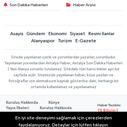
Son Dakika Haberleri
Haber Arşivi
Asayiş
Gündem
Ekonomi
Siyaset
Resmi İlanlar
Alanyaspor
Turizm
E-Gazete
Sitede yayınlanan içerik ve yorumlardan yazarları sorumludur.
Yayınlanan yorumlardan Antalya Haber, Antalya Son Dakika Haberleri
| Yeni Alanya sorumlu tutulamaz. Sitedeki tüm harici linkler ayrı bir
sayfada açılır. Sitemizde yayınlanan haber, köşe yazıları ve
fotoğraflar izin alınmaksızın kaynak gösterilse dahi, herhangi bir
ortamda kullanılamaz ve yayınlanamaz
Kuruluş Hakkında
Künye
Haber Yazılımı:
Yayın İlkeleri
Kuruluş Hakkında
TE Bilişim
|
Düzeltme Politikası
Veri Politikası
Copyright ©
En iyi site deneyimi sağlamak için çerezlerden
Kullanım Şartları
2026
faydalanıyoruz. Detaylar için lütfen tıklayın.