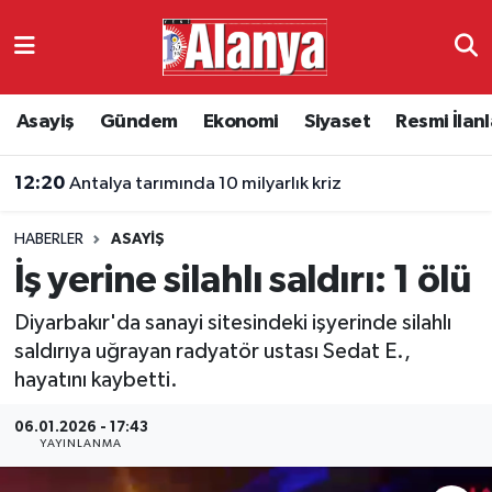
Asayiş
Antalya Nöbetçi Eczaneler
Asayiş
Gündem
Ekonomi
Siyaset
Resmi İlanl
Gündem
Antalya Hava Durumu
12:20
Antalya tarımında 10 milyarlık kriz
Ekonomi
Antalya Namaz Vakitleri
HABERLER
ASAYIŞ
Siyaset
Antalya Trafik Yoğunluk Haritası
İş yerine silahlı saldırı: 1 ölü
Resmi İlanlar
Süper Lig Puan Durumu ve Fikstür
Diyarbakır'da sanayi sitesindeki işyerinde silahlı
saldırıya uğrayan radyatör ustası Sedat E.,
Alanyaspor
Tüm Manşetler
hayatını kaybetti.
Turizm
Son Dakika Haberleri
06.01.2026 - 17:43
YAYINLANMA
E-Gazete
Haber Arşivi