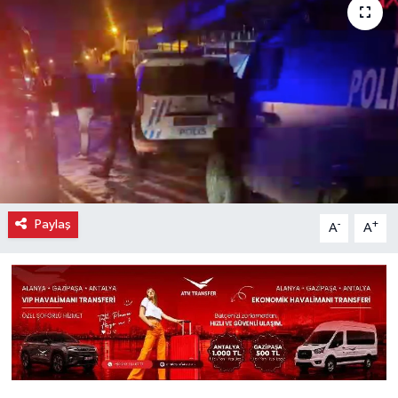
Paylaş
-
+
A
A