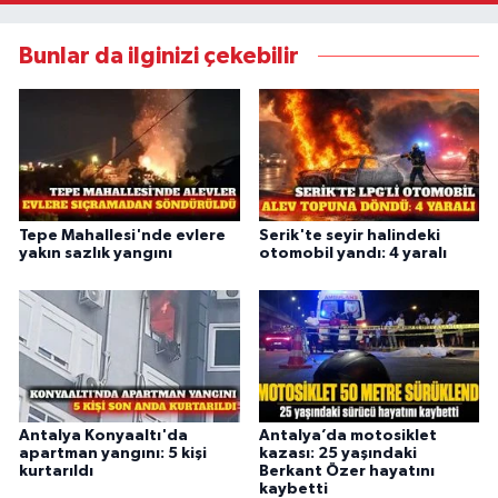
Bunlar da ilginizi çekebilir
Tepe Mahallesi'nde evlere
Serik'te seyir halindeki
yakın sazlık yangını
otomobil yandı: 4 yaralı
Antalya Konyaaltı'da
Antalya’da motosiklet
apartman yangını: 5 kişi
kazası: 25 yaşındaki
kurtarıldı
Berkant Özer hayatını
kaybetti