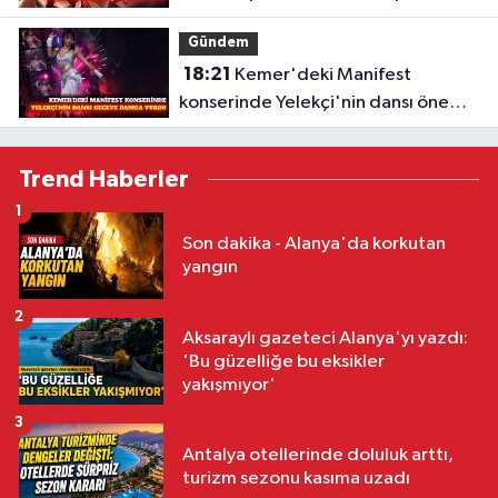
şampiyonu
Gündem
18:21
Kemer'deki Manifest
konserinde Yelekçi'nin dansı öne
çıktı
Trend Haberler
1
Son dakika - Alanya'da korkutan
yangın
2
Aksaraylı gazeteci Alanya'yı yazdı:
'Bu güzelliğe bu eksikler
yakışmıyor'
3
Antalya otellerinde doluluk arttı,
turizm sezonu kasıma uzadı