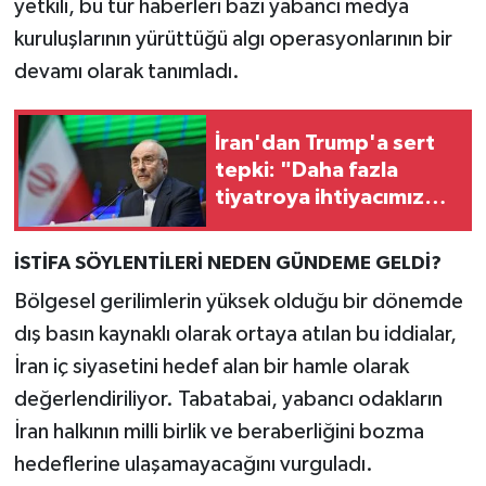
yetkili, bu tür haberleri bazı yabancı medya
kuruluşlarının yürüttüğü algı operasyonlarının bir
devamı olarak tanımladı.
İran'dan Trump'a sert
tepki: "Daha fazla
tiyatroya ihtiyacımız
yok"
İSTİFA SÖYLENTİLERİ NEDEN GÜNDEME GELDİ?
Bölgesel gerilimlerin yüksek olduğu bir dönemde
dış basın kaynaklı olarak ortaya atılan bu iddialar,
İran iç siyasetini hedef alan bir hamle olarak
değerlendiriliyor. Tabatabai, yabancı odakların
İran halkının milli birlik ve beraberliğini bozma
hedeflerine ulaşamayacağını vurguladı.