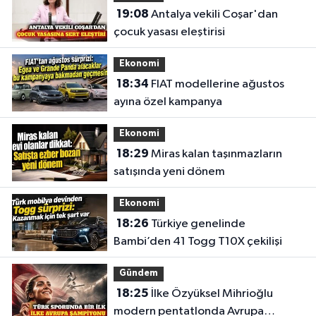
19:08
Antalya vekili Coşar'dan
çocuk yasası eleştirisi
Ekonomi
18:34
FIAT modellerine ağustos
ayına özel kampanya
Ekonomi
18:29
Miras kalan taşınmazların
satışında yeni dönem
Ekonomi
18:26
Türkiye genelinde
Bambi’den 41 Togg T10X çekilişi
Gündem
18:25
İlke Özyüksel Mihrioğlu
modern pentatlonda Avrupa