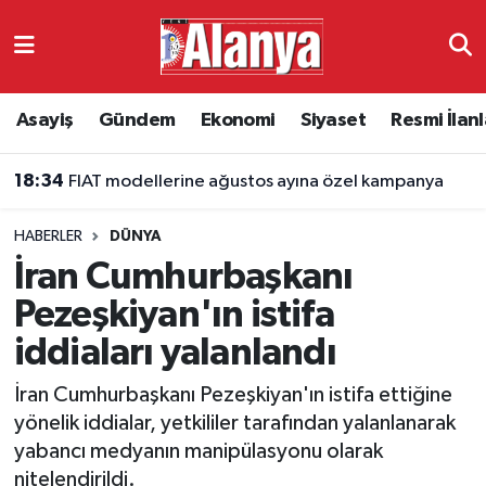
Asayiş
Antalya Nöbetçi Eczaneler
Asayiş
Gündem
Ekonomi
Siyaset
Resmi İlanl
Gündem
Antalya Hava Durumu
18:34
FIAT modellerine ağustos ayına özel kampanya
Ekonomi
Antalya Namaz Vakitleri
HABERLER
DÜNYA
Siyaset
Antalya Trafik Yoğunluk Haritası
İran Cumhurbaşkanı
Resmi İlanlar
Süper Lig Puan Durumu ve Fikstür
Pezeşkiyan'ın istifa
iddiaları yalanlandı
Alanyaspor
Tüm Manşetler
İran Cumhurbaşkanı Pezeşkiyan'ın istifa ettiğine
Turizm
Son Dakika Haberleri
yönelik iddialar, yetkililer tarafından yalanlanarak
yabancı medyanın manipülasyonu olarak
E-Gazete
Haber Arşivi
nitelendirildi.