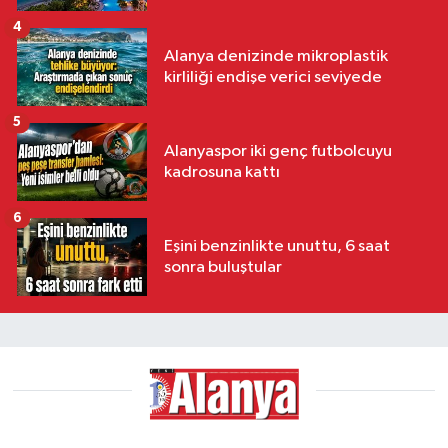
4
Alanya denizinde mikroplastik
kirliliği endişe verici seviyede
5
Alanyaspor iki genç futbolcuyu
kadrosuna kattı
6
Eşini benzinlikte unuttu, 6 saat
sonra buluştular