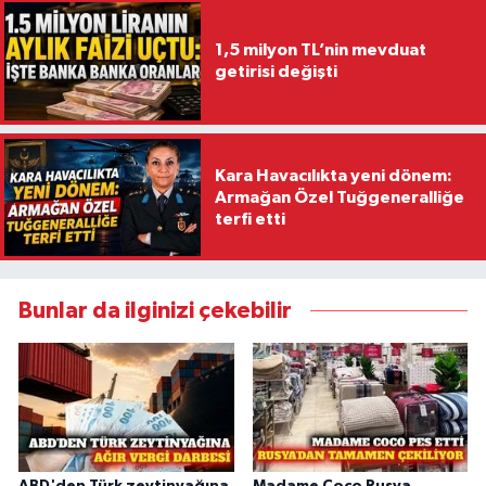
1,5 milyon TL’nin mevduat
getirisi değişti
Kara Havacılıkta yeni dönem:
Armağan Özel Tuğgeneralliğe
terfi etti
Bunlar da ilginizi çekebilir
ABD'den Türk zeytinyağına
Madame Coco Rusya