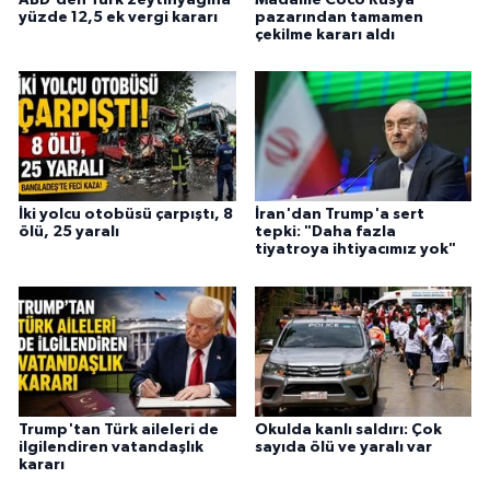
yüzde 12,5 ek vergi kararı
pazarından tamamen
çekilme kararı aldı
İki yolcu otobüsü çarpıştı, 8
İran'dan Trump'a sert
ölü, 25 yaralı
tepki: "Daha fazla
tiyatroya ihtiyacımız yok"
Trump'tan Türk aileleri de
Okulda kanlı saldırı: Çok
ilgilendiren vatandaşlık
sayıda ölü ve yaralı var
kararı