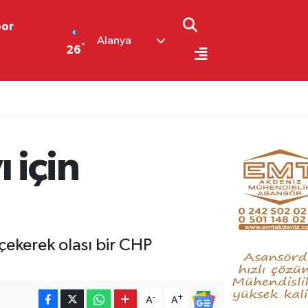
por
Alanya
°
26
 için
 çekerek olası bir CHP
-
+
A
A