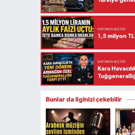
EDITÖRÜN SEÇTIĞI
1,5 milyon TL
EDITÖRÜN SEÇTIĞI
Kara Havacıl
Tuğgeneralliğ
Bunlar da ilginizi çekebilir