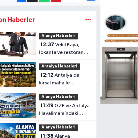
on Haberler
Alanya Haberleri
12:37
Vekil Kaya,
lokanta ve restoran
işletmecilerinin
Antalya Haberleri
sorunlarını TBMM’ye
12:12
Antalya’da
taşıdı
kırsal mahalle
başvurularında süreç
Alanya Haberleri
sonuçlanmadı
11:49
GZP ve Antalya
Havalimanı’ndaki
yatırımlar turizme güç
Alanya Haberleri
katacak
11:38
Alanya