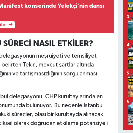
anifest konserinde Yelekçi'nin dansı
3
üle
SÜRECİ NASIL ETKİLER?
4
delegasyonun meşruiyeti ve temsiliyet
belirten Tekin, mevcut şartlar altında
ığının ve tartışmasızlığının sorgulanması
5
anbul delegasyonu, CHP kurultaylarında en
6
 konumunda bulunuyor. Bu nedenle İstanbul
kuki süreçler, olası bir kurultayda alınacak
stiksel olarak doğrudan etkileme potansiyeli