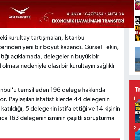
ki kurultay tartışmaları, İstanbul
inden yeni bir boyut kazandı. Gürsel Tekin,
ığı açıklamada, delegelerin büyük bir
l olması nedeniyle olası bir kurultayın sağlıklı
T
stanbul'u temsil eden 196 delege hakkında
r. Paylaşılan istatistiklerde 44 delegenin
1
atıldığı, 5 delegenin istifa ettiği ve 14 kişinin
yrıca 163 delegenin isminin çeşitli soruşturma
2