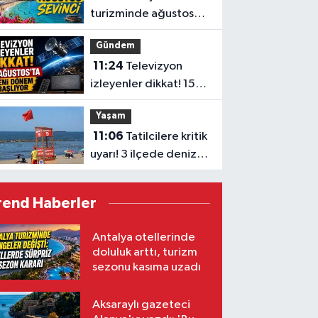
turizminde ağustos
sevinci
Gündem
11:24
Televizyon
izleyenler dikkat! 15
Ağustos’ta yeni
Yaşam
dönem başlıyor
11:06
Tatilcilere kritik
uyarı! 3 ilçede denize
girmek yasaklandı
rend Haberler
Antalya otellerinde
doluluk arttı, turizm
sezonu kasıma uzadı
Aksaraylı gazeteci