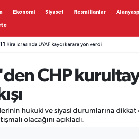
m
Ekonomi
Siyaset
Resmi İlanlar
Alanyas
ete
:11
Kira icrasında UYAP kaydı karara yön verdi
'den CHP kurultayı
ışı
lerinin hukuki ve siyasi durumlarına dikkat
tışmalı olacağını açıkladı.