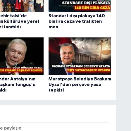
ehir talsi’de
Standart dışı plakaya 140
ın kültürü ve yerel
bin lira ceza ve trafikten
 tanıtıldı
men
dar Antalya'nın
Muratpaşa Belediye Başkanı
aşkanı Tonguç'u
Uysal'dan çerçeve yasa
ldı
tepkisi