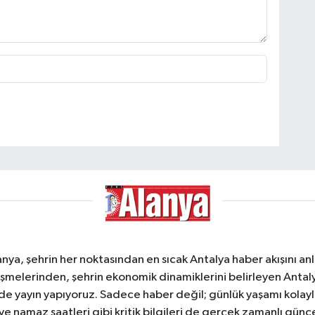
a, şehrin her noktasından en sıcak Antalya haber akışını anlık
şmelerinden, şehrin ekonomik dinamiklerini belirleyen Antalya
ede yayın yapıyoruz. Sadece haber değil; günlük yaşamı kolay
 ve namaz saatleri gibi kritik bilgileri de gerçek zamanlı gün