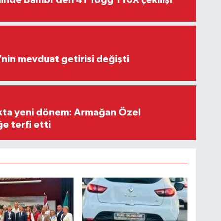
’nin mevduat getirisi değişti
ıkta yeni dönem: Armağan Özel
e terfi etti