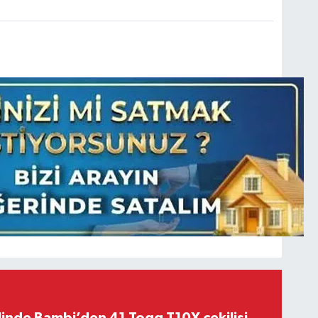
linde Bambi’den 41 Togg T10X çekilişi