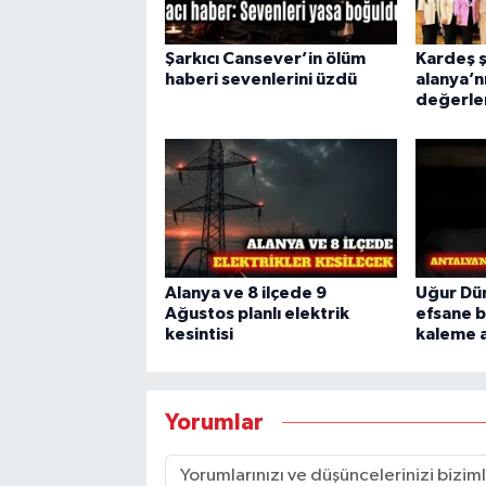
Şarkıcı Cansever’in ölüm
Kardeş ş
haberi sevenlerini üzdü
alanya’n
değerleri
Alanya ve 8 ilçede 9
Uğur Dün
Ağustos planlı elektrik
efsane b
kesintisi
kaleme a
Yorumlar