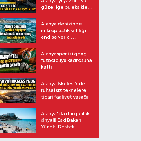
Alanya'yı yazdı: 'Bu
güzelliğe bu eksikler
yakışmıyor'
Alanya denizinde
mikroplastik kirliliği
endişe verici
seviyede
Alanyaspor iki genç
futbolcuyu kadrosuna
kattı
Alanya İskelesi’nde
ruhsatsız teknelere
ticari faaliyet yasağı
Alanya'da durgunluk
sinyali! Eski Bakan
Yücel: 'Destek
paketleri turizmin
sorununa çözüm