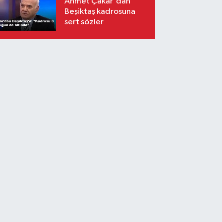
Ahmet Çakar'dan
Beşiktaş kadrosuna
sert sözler