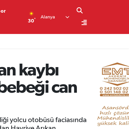
por
Alanya
°
30
ın listesi açıklandı
can kaybı
 bebeği can
diği yolcu otobüsü faciasında
dan Hayriye Arıkan,