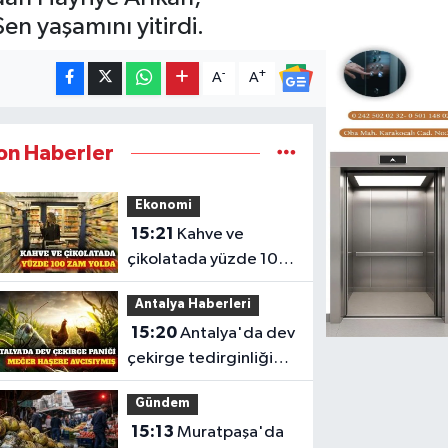
en yaşamını yitirdi.
-
+
A
A
on Haberler
Ekonomi
15:21
Kahve ve
çikolatada yüzde 100
zam beklentisi
Antalya Haberleri
15:20
Antalya'da dev
çekirge tedirginliğine
doğal çözüm
Gündem
15:13
Muratpaşa'da