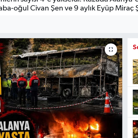
aba-oğul Civan Şen ve 9 aylık Eyüp Miraç Ş
S