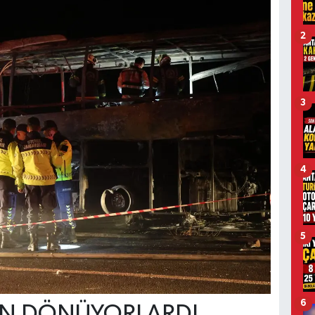
2
3
4
5
6
EN DÖNÜYORLARDI