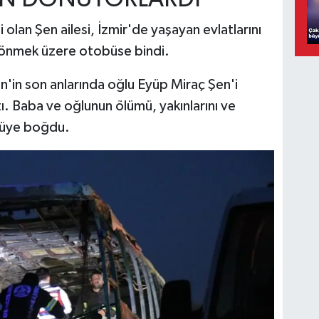
i olan Şen ailesi, İzmir'de yaşayan evlatlarını
dönmek üzere otobüse bindi.
'in son anlarında oğlu Eyüp Miraç Şen'i
tı. Baba ve oğlunun ölümü, yakınlarını ve
ntüye boğdu.