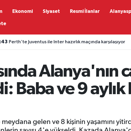
m
Ekonomi
Siyaset
Resmi İlanlar
Alanyas
ete
:43
Perth’te Juventus ile Inter hazırlık maçında karşılaşıyor
:39
Alanya'da 9 Ağustos elektrik kesintisi: Mahalle ve yaylalar
asında Alanya'nın 
i: Baba ve 9 aylık
e meydana gelen ve 8 kişinin yaşamını yitir
lerin sayısı 4'e yükseldi. Kazada Alanya'