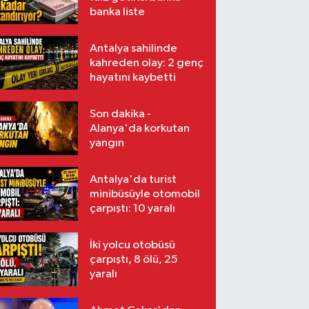
banka liste
Antalya sahilinde
kahreden olay: 2 genç
hayatını kaybetti
Son dakika -
Alanya'da korkutan
yangın
Antalya'da turist
minibüsüyle otomobil
çarpıştı: 10 yaralı
İki yolcu otobüsü
çarpıştı, 8 ölü, 25
yaralı