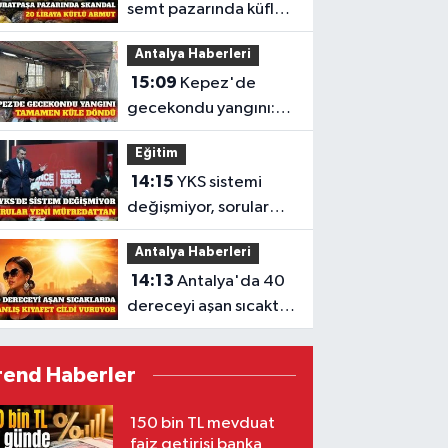
semt pazarında küflü
armutlar 20 TL'den
Antalya Haberleri
satıldı
15:09
Kepez'de
gecekondu yangını:
Boş ev kullanılamaz
Eğitim
hale geldi
14:15
YKS sistemi
değişmiyor, sorular
müfredata
Antalya Haberleri
uyarlanacak
14:13
Antalya'da 40
dereceyi aşan sıcakta
cilt dostu giyim
rend Haberler
150 bin TL mevduat
faiz getirisi banka