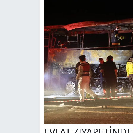
EVLAT ZİYARETİND