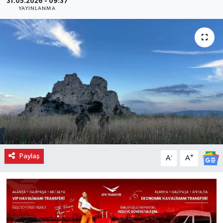
31.05.2026 - 09:37
YAYINLANMA
Paylaş
-
+
A
A