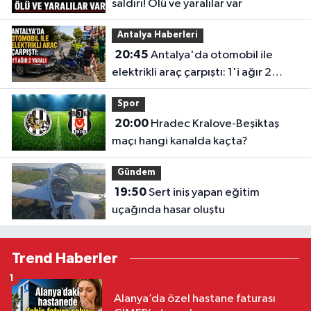
saldırı! Ölü ve yaralılar var
Antalya Haberleri
20:45
Antalya'da otomobil ile
elektrikli araç çarpıştı: 1'i ağır 2
yaralı
Spor
20:00
Hradec Kralove-Beşiktaş
maçı hangi kanalda kaçta?
Gündem
19:50
Sert iniş yapan eğitim
uçağında hasar oluştu
Trend Haberler
1
Alanya’da özel hastane faturası