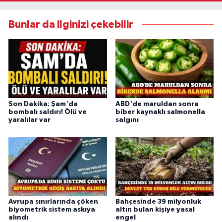
Bunlar da ilginizi çekebilir
Son Dakika: Şam'da
ABD'de maruldan sonra
bombalı saldırı! Ölü ve
biber kaynaklı salmonella
yaralılar var
salgını
Avrupa sınırlarında çöken
Bahçesinde 39 milyonluk
biyometrik sistem askıya
altın bulan kişiye yasal
alındı
engel