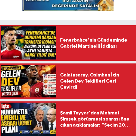
Fenerbahçe'nin Gündeminde
Gabriel Martinelli İddiası
Galatasaray, Osimhen İçin
Gelen Dev Teklifleri Geri
Çevirdi
Şamil Tayyar'dan Mehmet
Şimşek görüşmesi sonrası öne
çıkan açıklamalar: “Seçim 2028
hedefiyle planlanıyor