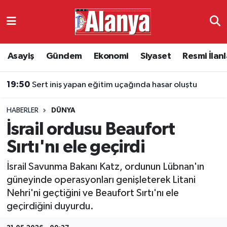
Asayiş
Antalya Nöbetçi Eczaneler
Asayiş
Gündem
Ekonomi
Siyaset
Resmi İlanl
Gündem
Antalya Hava Durumu
19:50
Sert iniş yapan eğitim uçağında hasar oluştu
Ekonomi
Antalya Namaz Vakitleri
HABERLER
DÜNYA
Siyaset
Antalya Trafik Yoğunluk Haritası
İsrail ordusu Beaufort
Resmi İlanlar
Süper Lig Puan Durumu ve Fikstür
Sırtı'nı ele geçirdi
İsrail Savunma Bakanı Katz, ordunun Lübnan'ın
Alanyaspor
Tüm Manşetler
güneyinde operasyonları genişleterek Litani
Nehri'ni geçtiğini ve Beaufort Sırtı'nı ele
Turizm
Son Dakika Haberleri
geçirdiğini duyurdu.
E-Gazete
Haber Arşivi