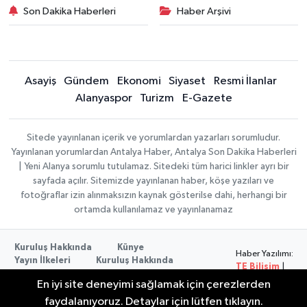
Son Dakika Haberleri
Haber Arşivi
Asayiş
Gündem
Ekonomi
Siyaset
Resmi İlanlar
Alanyaspor
Turizm
E-Gazete
Sitede yayınlanan içerik ve yorumlardan yazarları sorumludur.
Yayınlanan yorumlardan Antalya Haber, Antalya Son Dakika Haberleri
| Yeni Alanya sorumlu tutulamaz. Sitedeki tüm harici linkler ayrı bir
sayfada açılır. Sitemizde yayınlanan haber, köşe yazıları ve
fotoğraflar izin alınmaksızın kaynak gösterilse dahi, herhangi bir
ortamda kullanılamaz ve yayınlanamaz
Kuruluş Hakkında
Künye
Haber Yazılımı:
Yayın İlkeleri
Kuruluş Hakkında
TE Bilişim
|
Düzeltme Politikası
Veri Politikası
Copyright ©
En iyi site deneyimi sağlamak için çerezlerden
Kullanım Şartları
2026
faydalanıyoruz. Detaylar için lütfen tıklayın.