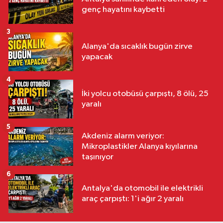
genç hayatını kaybetti
3
Alanya'da sıcaklık bugün zirve
yapacak
4
İki yolcu otobüsü çarpıştı, 8 ölü, 25
yaralı
5
Akdeniz alarm veriyor:
Mikroplastikler Alanya kıyılarına
taşınıyor
6
Antalya'da otomobil ile elektrikli
araç çarpıştı: 1'i ağır 2 yaralı