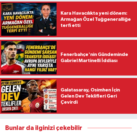
Kara Havacılıkta yeni dönem:
Armağan Özel Tuğgeneralliğe
terfi etti
Fenerbahçe'nin Gündeminde
Gabriel Martinelli İddiası
Galatasaray, Osimhen İçin
Gelen Dev Teklifleri Geri
Çevirdi
Bunlar da ilginizi çekebilir