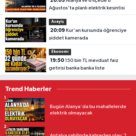
20:09
Alanya ve 6 ilçede 8
Ağustos'ta planlı elektrik kesintisi
Asayiş
20:09
Kur'an kursunda öğrenciye
şiddet kamerada
Ekonomi
19:50
150 bin TL mevduat faiz
getirisi banka banka liste
Trend Haberler
1
Bugün Alanya'da bu mahallelerde
elektrik olmayacak
2
Antalya sahilinde kahreden olay: 2