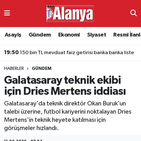
Asayiş
Antalya Nöbetçi Eczaneler
Asayiş
Gündem
Ekonomi
Siyaset
Resmi İlanl
Gündem
Antalya Hava Durumu
19:50
150 bin TL mevduat faiz getirisi banka banka liste
Ekonomi
Antalya Namaz Vakitleri
HABERLER
GÜNDEM
Siyaset
Antalya Trafik Yoğunluk Haritası
Galatasaray teknik ekibi
Resmi İlanlar
Süper Lig Puan Durumu ve Fikstür
için Dries Mertens iddiası
Galatasaray'da teknik direktör Okan Buruk'un
Alanyaspor
Tüm Manşetler
talebi üzerine, futbol kariyerini noktalayan Dries
Mertens'in teknik heyete katılması için
Turizm
Son Dakika Haberleri
görüşmeler hızlandı.
E-Gazete
Haber Arşivi