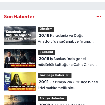
Son Haberler
Gündem
20:18
Karadeniz ve Doğu
Anadolu'da sağanak ve fırtına
uyarısı
Ekonomi
20:15
İş Bankası'nda genel
müdürlük koltuğuna Cahit Çınar
geçiyor
Gazipaşa Haberleri
20:11
Gazipaşa'da CHP ilçe binası
krizi mahkemelik oldu
Alanya Haberleri