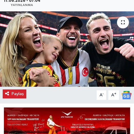
11.06.2026 - 07:04
YAYINLANMA
Paylaş
-
+
A
A