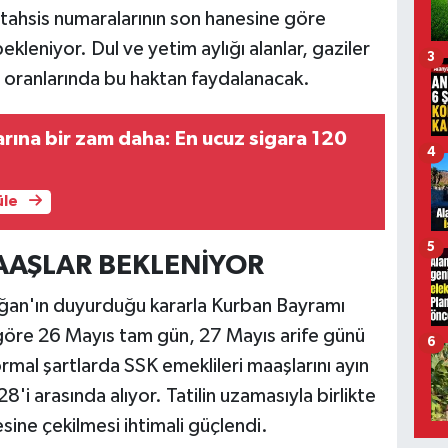
n tahsis numaralarının son hanesine göre
kleniyor. Dul ve yetim aylığı alanlar, gaziler
3
se oranlarında bu haktan faydalanacak.
larına bir zam daha: En ucuz sigara 120
4
üle
5
MAAŞLAR BEKLENİYOR
an'ın duyurduğu kararla Kurban Bayramı
ra göre 26 Mayıs tam gün, 27 Mayıs arife günü
6
ormal şartlarda SSK emeklileri maaşlarını ayın
8'i arasında alıyor. Tatilin uzamasıyla birlikte
ne çekilmesi ihtimali güçlendi.