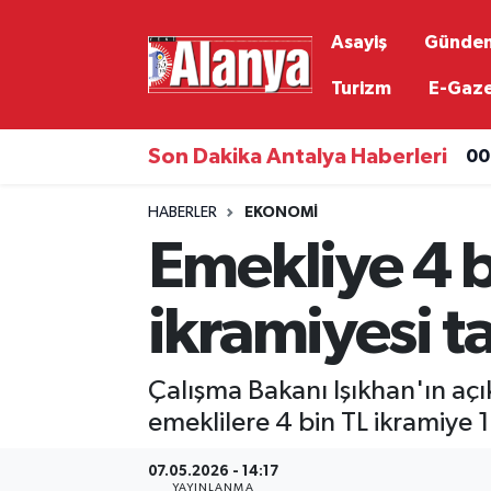
Asayiş
Günde
Asayiş
Antalya Nöbetçi Eczaneler
Turizm
E-Gaz
Gündem
Antalya Hava Durumu
Son Dakika Antalya Haberleri
00
Ekonomi
Antalya Namaz Vakitleri
HABERLER
EKONOMI
Emekliye 4 
Siyaset
Antalya Trafik Yoğunluk Haritası
Resmi İlanlar
Süper Lig Puan Durumu ve Fikstür
ikramiyesi ta
Alanyaspor
Tüm Manşetler
Çalışma Bakanı Işıkhan'ın aç
Turizm
Son Dakika Haberleri
emeklilere 4 bin TL ikramiye 
07.05.2026 - 14:17
E-Gazete
Haber Arşivi
YAYINLANMA