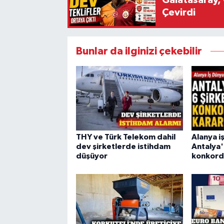
Galatasaray, 
Çevirdi
Bunlar da ilginizi çekebilir
THY ve Türk Telekom dahil
Alanya i
dev şirketlerde istihdam
Antalya'd
düşüyor
konkord