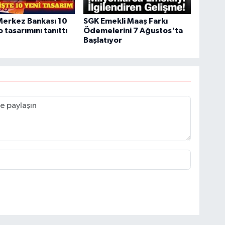
Merkez Bankası 10
SGK Emekli Maaş Farkı
 tasarımını tanıttı
Ödemelerini 7 Ağustos'ta
Başlatıyor