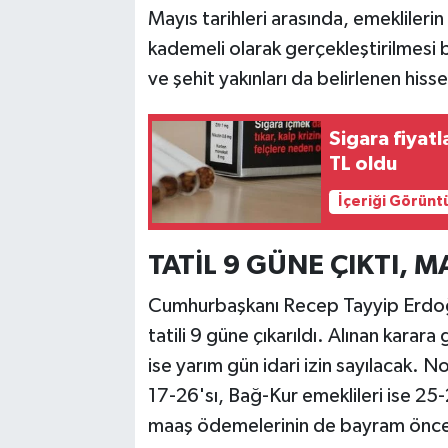
Mayıs tarihleri arasında, emeklileri
kademeli olarak gerçekleştirilmesi be
ve şehit yakınları da belirlenen his
Sigara fiyat
TL oldu
İçeriği Görünt
TATİL 9 GÜNE ÇIKTI, 
Cumhurbaşkanı Recep Tayyip Erdoğ
tatili 9 güne çıkarıldı. Alınan kara
ise yarım gün idari izin sayılacak. N
17-26'sı, Bağ-Kur emeklileri ise 25-2
maaş ödemelerinin de bayram öncesi