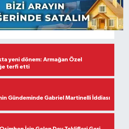
ıkta yeni dönem: Armağan Özel
e terfi etti
in Gündeminde Gabriel Martinelli İddiası