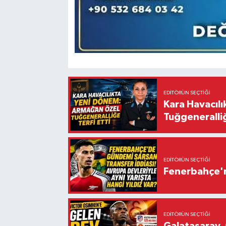
EDITÖRÜN SEÇTIĞI
Kara Havacıl
Tuğgeneralliğ
EDITÖRÜN SEÇTIĞI
Fenerbahçe'n
EDITÖRÜN SEÇTIĞI