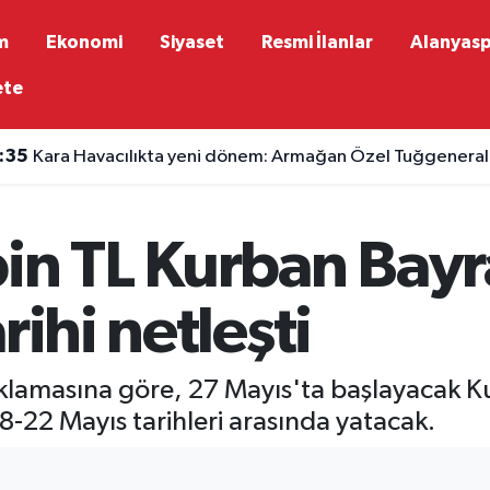
m
Ekonomi
Siyaset
Resmi İlanlar
Alanyas
ete
:35
Kara Havacılıkta yeni dönem: Armağan Özel Tuğgeneralli
bin TL Kurban Bay
rihi netleşti
ıklamasına göre, 27 Mayıs'ta başlayacak 
18-22 Mayıs tarihleri arasında yatacak.