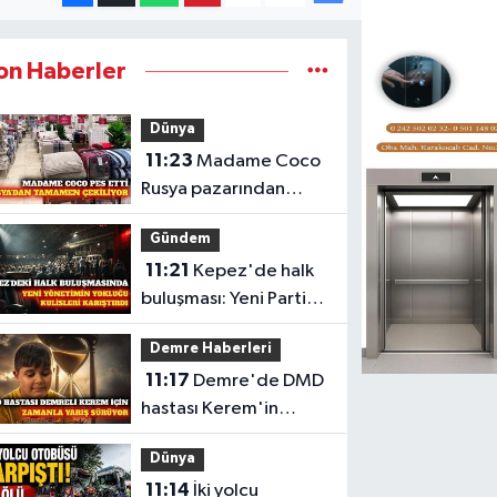
on Haberler
Dünya
11:23
Madame Coco
Rusya pazarından
tamamen çekilme
Gündem
kararı aldı
11:21
Kepez'de halk
buluşması: Yeni Parti
yönetimi katılmadı
Demre Haberleri
11:17
Demre'de DMD
hastası Kerem'in
kampanyası yüzde
Dünya
46'ya ulaştı
11:14
İki yolcu