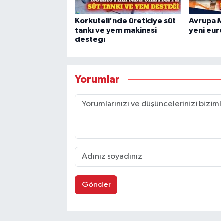
Korkuteli'nde üreticiye süt
Avrupa 
tankı ve yem makinesi
yeni euro
desteği
Yorumlar
Gönder