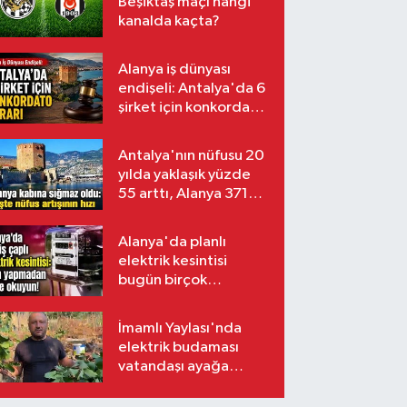
Beşiktaş maçı hangi
kanalda kaçta?
Alanya iş dünyası
endişeli: Antalya'da 6
şirket için konkordato
kararı
Antalya'nın nüfusu 20
yılda yaklaşık yüzde
55 arttı, Alanya 371
bin kişiyi aştı
Alanya'da planlı
elektrik kesintisi
bugün birçok
mahalleyi etkileyecek
İmamlı Yaylası'nda
elektrik budaması
vatandaşı ayağa
kaldırdı