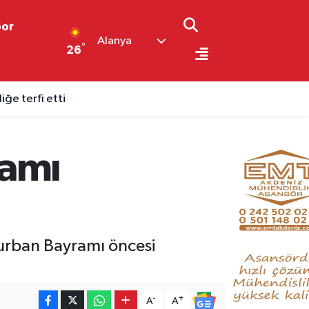
por
Alanya
°
26
ğe terfi etti
ramı
Kurban Bayramı öncesi
-
+
A
A