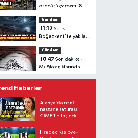
otobüsü çarpıştı, 8
ölü, 25 yaralı
Gündem
11:12
Serik
Boğazkent'te yakılan
ateşte caretta yavrusu
Gündem
öldü
10:47
Son dakika -
Muğla açıklarında
deprem
rend Haberler
Alanya’da özel
hastane faturası
CİMER’e taşındı
Hradec Kralove-