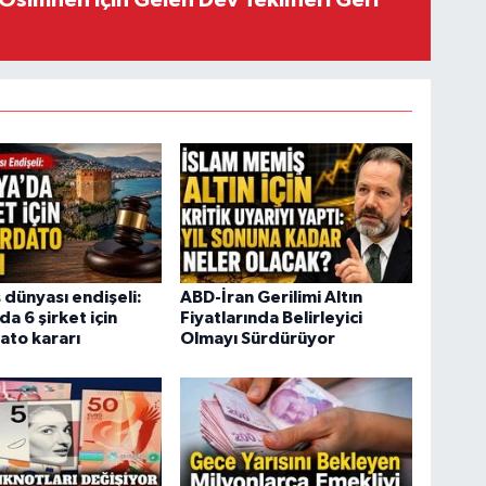
Osimhen İçin Gelen Dev Teklifleri Geri
ş dünyası endişeli:
ABD-İran Gerilimi Altın
a 6 şirket için
Fiyatlarında Belirleyici
ato kararı
Olmayı Sürdürüyor