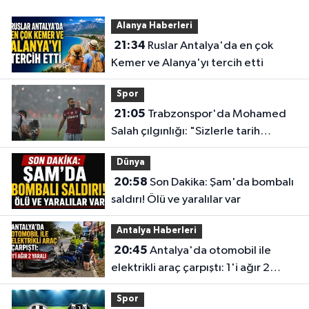
Alanya Haberleri
21:34
Ruslar Antalya'da en çok
Kemer ve Alanya'yı tercih etti
Spor
21:05
Trabzonspor'da Mohamed
Salah çılgınlığı: "Sizlerle tarih
yazmak istiyorum"
Dünya
20:58
Son Dakika: Şam'da bombalı
saldırı! Ölü ve yaralılar var
Antalya Haberleri
20:45
Antalya'da otomobil ile
elektrikli araç çarpıştı: 1'i ağır 2
yaralı
Spor