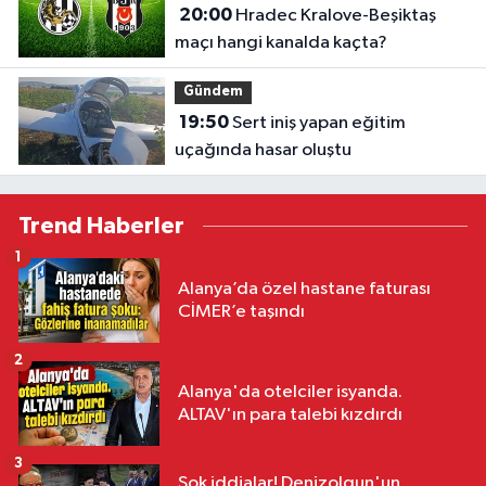
20:00
Hradec Kralove-Beşiktaş
maçı hangi kanalda kaçta?
Gündem
19:50
Sert iniş yapan eğitim
uçağında hasar oluştu
Trend Haberler
1
Alanya’da özel hastane faturası
CİMER’e taşındı
2
Alanya'da otelciler isyanda.
ALTAV'ın para talebi kızdırdı
3
Şok iddialar! Denizolgun'un