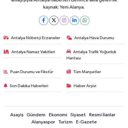
anlayışıyla Antalya haberleri denince akla gelen ilk
kaynak: Yeni Alanya.
Antalya Nöbetçi Eczaneler
Antalya Hava Durumu
Antalya Namaz Vakitleri
Antalya Trafik Yoğunluk
Haritası
Puan Durumu ve Fikstür
Tüm Manşetler
Son Dakika Haberleri
Haber Arşivi
Asayiş
Gündem
Ekonomi
Siyaset
Resmi İlanlar
Alanyaspor
Turizm
E-Gazete