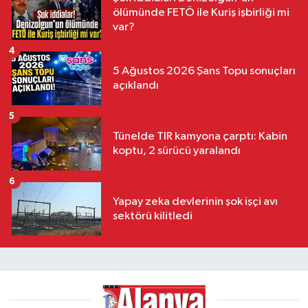
ölümünde FETÖ ile Kuriş işbirliği mi
var?
4
5 Ağustos 2026 Şans Topu sonuçları
açıklandı
5
Tünelde TIR kamyona çarptı: Kabin
koptu, 2 sürücü yaralandı
6
Yapay zeka devlerinin şok işçi avı
sektörü kilitledi