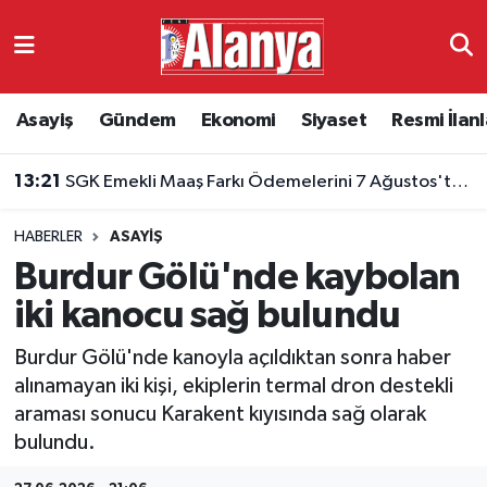
Asayiş
Antalya Nöbetçi Eczaneler
Asayiş
Gündem
Ekonomi
Siyaset
Resmi İlanl
Gündem
Antalya Hava Durumu
13:21
SGK Emekli Maaş Farkı Ödemelerini 7 Ağustos'ta Başlatıyor
Ekonomi
Antalya Namaz Vakitleri
HABERLER
ASAYIŞ
Siyaset
Antalya Trafik Yoğunluk Haritası
Burdur Gölü'nde kaybolan
Resmi İlanlar
Süper Lig Puan Durumu ve Fikstür
iki kanocu sağ bulundu
Burdur Gölü'nde kanoyla açıldıktan sonra haber
Alanyaspor
Tüm Manşetler
alınamayan iki kişi, ekiplerin termal dron destekli
araması sonucu Karakent kıyısında sağ olarak
Turizm
Son Dakika Haberleri
bulundu.
E-Gazete
Haber Arşivi