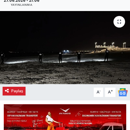
27.06.2026 - 21:06
YAYINLANMA
Paylaş
-
+
A
A