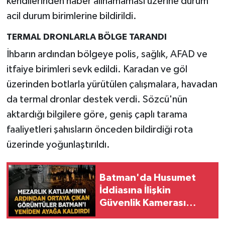
kendilerinden haber alınamaması üzerine durum
acil durum birimlerine bildirildi.
TERMAL DRONLARLA BÖLGE TARANDI
İhbarın ardından bölgeye polis, sağlık, AFAD ve
itfaiye birimleri sevk edildi. Karadan ve göl
üzerinden botlarla yürütülen çalışmalara, havadan
da termal dronlar destek verdi. Sözcü'nün
aktardığı bilgilere göre, geniş çaplı tarama
faaliyetleri şahısların önceden bildirdiği rota
üzerinde yoğunlaştırıldı.
Batman'da Husumet
İddiasına İlişkin
Güvenlik Kamerası
Görüntüleri Gündemde