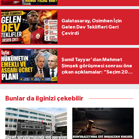
Galatasaray, Osimhen İçin
Gelen Dev Teklifleri Geri
Çevirdi
Şamil Tayyar'dan Mehmet
Şimşek görüşmesi sonrası öne
çıkan açıklamalar: “Seçim 2028
hedefiyle planlanıyor
Bunlar da ilginizi çekebilir