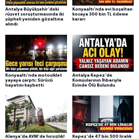
Antalya Büyükşehir'deki
Konyaaltı'nda evi boşaltan
rüşvet soruşturmasında iki
kocaya 300 bin TL ödeme
şüpheli yeniden gözaltına
kararı
alındı
Konyaaltı'nda motosiklet
Antalya Kepez'de
yayaya çarptı: Sürücü
Komşularının İhbarıyla
hayatını kaybetti
Evinde Ölü Bulundu
Alanya’da AVM'de hırsızlık!
Kepez'de 47 bin 500 liralık