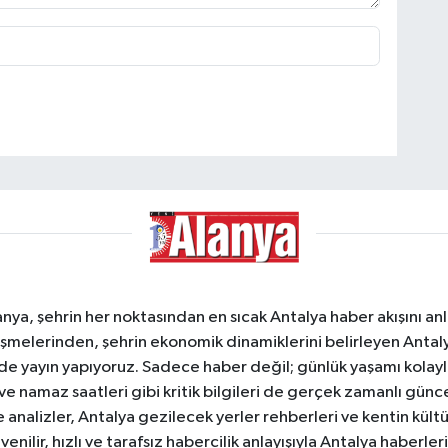
a, şehrin her noktasından en sıcak Antalya haber akışını anlık
şmelerinden, şehrin ekonomik dinamiklerini belirleyen Antalya
ede yayın yapıyoruz. Sadece haber değil; günlük yaşamı kolay
 ve namaz saatleri gibi kritik bilgileri de gerçek zamanlı gün
analizler, Antalya gezilecek yerler rehberleri ve kentin kültür
nilir, hızlı ve tarafsız habercilik anlayışıyla Antalya haberler