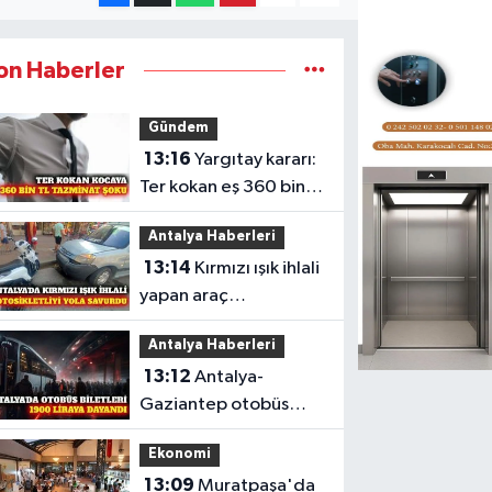
on Haberler
Gündem
13:16
Yargıtay kararı:
Ter kokan eş 360 bin
TL tazminat ödeyecek
Antalya Haberleri
13:14
Kırmızı ışık ihlali
yapan araç
motosiklete çarptı
Antalya Haberleri
13:12
Antalya-
Gaziantep otobüs
bileti 1900 TL'ye
Ekonomi
dayandı
13:09
Muratpaşa'da