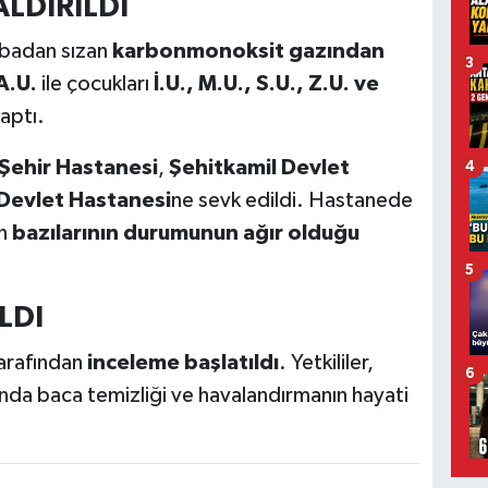
ALDIRILDI
sobadan sızan
karbonmonoksit gazından
3
A.U.
ile çocukları
İ.U., M.U., S.U., Z.U. ve
aptı.
Şehir Hastanesi
,
Şehitkamil Devlet
4
Devlet Hastanesi
ne sevk edildi. Hastanede
en
bazılarının durumunun ağır olduğu
5
LDI
 tarafından
inceleme başlatıldı
. Yetkililer,
6
mında baca temizliği ve havalandırmanın hayati