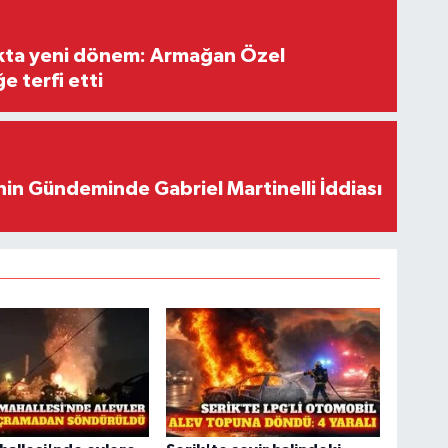
ıkta yeni dönem: Armağan Özel
e terfi etti
in Gündeminde Gabriel Martinelli İddiası