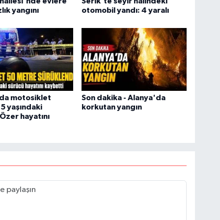
allesi'nde evlere
Serik'te seyir halindeki
lık yangını
otomobil yandı: 4 yaralı
da motosiklet
Son dakika - Alanya'da
25 yaşındaki
korkutan yangın
Özer hayatını