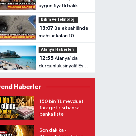
uygun fiyatlı balık
sofrasına yoğun ilgi
Bilim ve Teknoloji
13:07
Belek sahilinde
mahsur kalan 10
caretta denize ulaştı
Alanya Haberleri
12:55
Alanya'da
durgunluk sinyali! Eski
Bakan Yücel: 'Destek
paketleri turizmin
rend Haberler
sorununa çözüm
değil'
150 bin TL mevduat
faiz getirisi banka
banka liste
Son dakika -