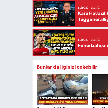
EDITÖRÜN SEÇTIĞI
Kara Havacıl
Tuğgeneralliğ
EDITÖRÜN SEÇTIĞI
Fenerbahçe'n
Bunlar da ilginizi çekebilir