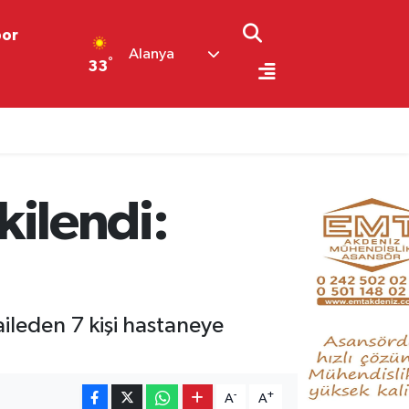
por
Alanya
°
33
kilendi:
ileden 7 kişi hastaneye
-
+
A
A