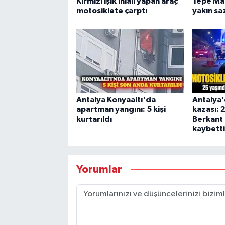
Kırmızı ışık ihlali yapan araç
Tepe Mah
motosiklete çarptı
yakın saz
Antalya Konyaaltı'da
Antalya’
apartman yangını: 5 kişi
kazası: 
kurtarıldı
Berkant 
kaybetti
Yorumlar