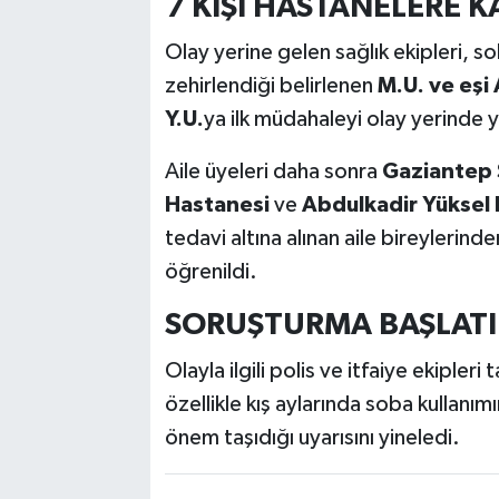
7 KİŞİ HASTANELERE K
Olay yerine gelen sağlık ekipleri, 
zehirlendiği belirlenen
M.U. ve eşi 
Y.U.
ya ilk müdahaleyi olay yerinde y
Aile üyeleri daha sonra
Gaziantep 
Hastanesi
ve
Abdulkadir Yüksel 
tedavi altına alınan aile bireylerind
öğrenildi.
SORUŞTURMA BAŞLATI
Olayla ilgili polis ve itfaiye ekipleri
özellikle kış aylarında soba kullanı
önem taşıdığı uyarısını yineledi.