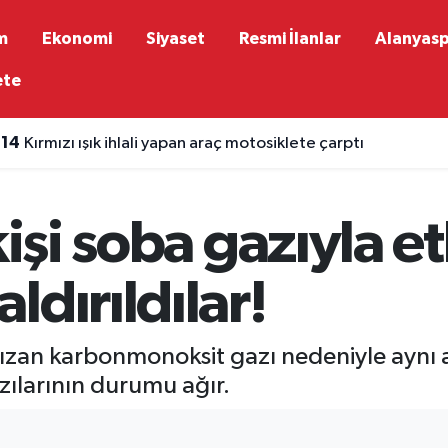
m
Ekonomi
Siyaset
Resmi İlanlar
Alanyas
ete
:14
Kırmızı ışık ihlali yapan araç motosiklete çarptı
kişi soba gazıyla et
ldırıldılar!
ızan karbonmonoksit gazı nedeniyle aynı a
azılarının durumu ağır.