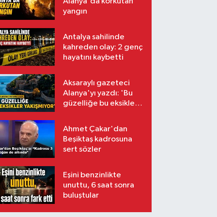
Alanya'da korkutan
yangın
Antalya sahilinde
kahreden olay: 2 genç
hayatını kaybetti
Aksaraylı gazeteci
Alanya'yı yazdı: 'Bu
güzelliğe bu eksikler
yakışmıyor'
Ahmet Çakar'dan
Beşiktaş kadrosuna
sert sözler
Eşini benzinlikte
unuttu, 6 saat sonra
buluştular