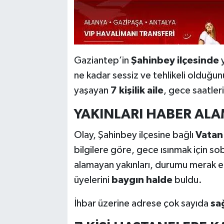
Gaziantep’in
Şahinbey ilçesinde
y
ne kadar sessiz ve tehlikeli olduğu
yaşayan
7 kişilik aile
, gece saatler
YAKINLARI HABER ALA
Olay, Şahinbey ilçesine bağlı
Vatan
bilgilere göre, gece ısınmak için s
alamayan yakınları, durumu merak ede
üyelerini
baygın halde
buldu.
İhbar üzerine adrese çok sayıda
sağ