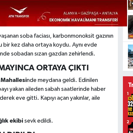
aşanan soba faciası, karbonmonoksit gazının
nu bir kez daha ortaya koydu. Aynı evde
inde sobadan sızan gazdan zehirlendi.
MAYINCA ORTAYA ÇIKTI
 Mahallesi
nde meydana geldi. Edinilen
T
obayı yakan aileden sabah saatlerinde haber
1
rek eve gitti. Kapıyı açan yakınlar, aile
lık ekibi
sevk edildi.
2