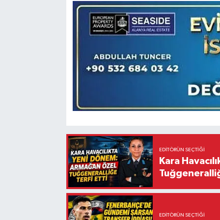
EDITÖRÜN SEÇTIĞI
Kara Havacıl
Tuğgeneralliğ
EDITÖRÜN SEÇTIĞI