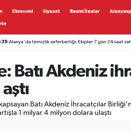
m
Ekonomi
Siyaset
Resmi İlanlar
Alanyas
ete
:39
Alanya'da temizlik seferberliği: Ekipler 7 gün 24 saat s
: Batı Akdeniz ihr
 aştı
apsayan Batı Akdeniz İhracatçılar Birliği'nin
tışla 1 milyar 4 milyon dolara ulaştı