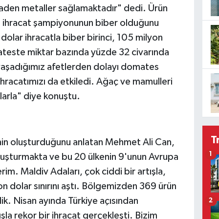
maden metaller sağlamaktadır" dedi. Ürün
n ihracat şampiyonunun biber olduğunu
dolar ihracatla biber birinci, 105 milyon
ateste miktar bazında yüzde 32 civarında
aşadığımız afetlerden dolayı domates
 ihracatımızı da etkiledi. Ağaç ve mamulleri
larla" diye konuştu.
T
inin oluşturduğunu anlatan Mehmet Ali Can,
1
oluşturmakta ve bu 20 ülkenin 9'unun Avrupa
rim. Maldiv Adaları, çok ciddi bir artışla,
n dolar sınırını aştı. Bölgemizden 369 ürün
ik. Nisan ayında Türkiye açısından
2
la rekor bir ihracat gerçekleşti. Bizim