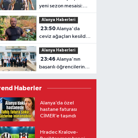
yeni sezon mesaisi:
Transferde son durum
Alanya Haberleri
23:50
Alanya'da
ceviz ağaçları kesildi,
vatandaş isyan etti
Alanya Haberleri
23:46
Alanya'nın
başarılı öğrencilerine
Kaymakam Öztürk'ten
tebrik
rend Haberler
Alanya’da özel
hastane faturası
CİMER’e taşındı
Hradec Kralove-