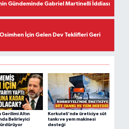
in Gündeminde Gabriel Martinelli İddiası
Osimhen İçin Gelen Dev Teklifleri Geri
 Gerilimi Altın
Korkuteli'nde üreticiye süt
nda Belirleyici
tankı ve yem makinesi
Sürdürüyor
desteği