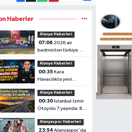
on Haberler
Alanya Haberleri
07:06
2026 air
badminton türkiye
şampiyonası
Alanya Haberleri
tamamlandı
00:35
Kara
Havacılıkta yeni
dönem: Armağan
Alanya Haberleri
Özel Tuğgeneralliğe
00:30
İstanbul-İzmir
terfi etti
Otoyolu 7 yaşında: 8,5
saatlik yol 3,5 saate
Alanyaspor Haberleri
indi
23:54
Alanyaspor'da