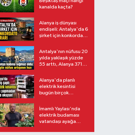
Beşiktaş maçı hangi
kanalda kaçta?
Alanya iş dünyası
endişeli: Antalya'da 6
şirket için konkordato
kararı
Antalya'nın nüfusu 20
yılda yaklaşık yüzde
55 arttı, Alanya 371
bin kişiyi aştı
Alanya'da planlı
elektrik kesintisi
bugün birçok
mahalleyi etkileyecek
İmamlı Yaylası'nda
elektrik budaması
vatandaşı ayağa
kaldırdı