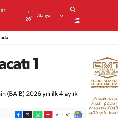
por
Alanya
°
26
ahada
acatı 1
 (BAİB) 2026 yılı ilk 4 aylık
-
+
A
A