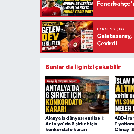
Fenerbahçe'n
EDITÖRÜN SEÇTIĞI
Galatasaray, 
Çevirdi
Bunlar da ilginizi çekebilir
Alanya iş dünyası endişeli:
ABD-İran
Antalya'da 6 şirket için
Fiyatları
konkordato kararı
Olmayı 