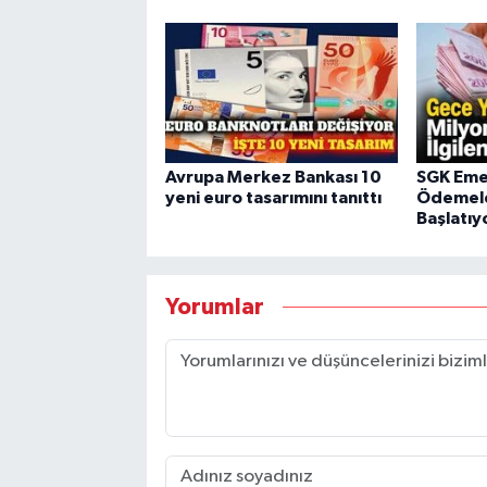
Avrupa Merkez Bankası 10
SGK Emek
yeni euro tasarımını tanıttı
Ödemele
Başlatıy
Yorumlar