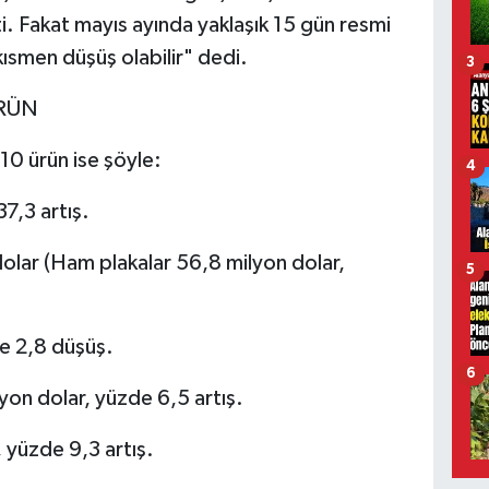
i. Fakat mayıs ayında yaklaşık 15 gün resmi
 kısmen düşüş olabilir" dedi.
3
ÜRÜN
 10 ürün ise şöyle:
4
7,3 artış.
lar (Ham plakalar 56,8 milyon dolar,
5
e 2,8 düşüş.
6
on dolar, yüzde 6,5 artış.
 yüzde 9,3 artış.