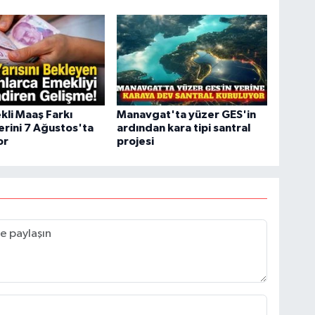
li Maaş Farkı
Manavgat'ta yüzer GES'in
rini 7 Ağustos'ta
ardından kara tipi santral
or
projesi