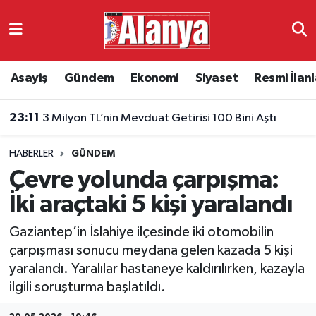
Asayiş
Antalya Nöbetçi Eczaneler
Asayiş
Gündem
Ekonomi
Siyaset
Resmi İlanl
Gündem
Antalya Hava Durumu
23:11
3 Milyon TL’nin Mevduat Getirisi 100 Bini Aştı
Ekonomi
Antalya Namaz Vakitleri
HABERLER
GÜNDEM
Siyaset
Antalya Trafik Yoğunluk Haritası
Çevre yolunda çarpışma:
Resmi İlanlar
Süper Lig Puan Durumu ve Fikstür
İki araçtaki 5 kişi yaralandı
Gaziantep’in İslahiye ilçesinde iki otomobilin
Alanyaspor
Tüm Manşetler
çarpışması sonucu meydana gelen kazada 5 kişi
yaralandı. Yaralılar hastaneye kaldırılırken, kazayla
Turizm
Son Dakika Haberleri
ilgili soruşturma başlatıldı.
E-Gazete
Haber Arşivi