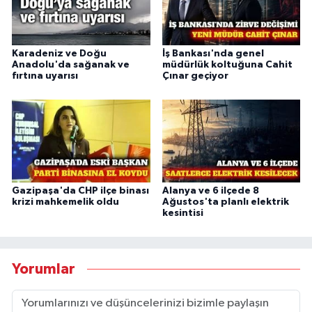
Karadeniz ve Doğu
İş Bankası'nda genel
Anadolu'da sağanak ve
müdürlük koltuğuna Cahit
fırtına uyarısı
Çınar geçiyor
Gazipaşa'da CHP ilçe binası
Alanya ve 6 ilçede 8
krizi mahkemelik oldu
Ağustos'ta planlı elektrik
kesintisi
Yorumlar