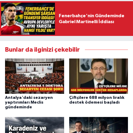
Fenerbahçe'nin Gündeminde
Gabriel Martinelli İddiası
Bunlar da ilginizi çekebilir
Antalya'daki sezaryen
Çiftçilere 688 milyon liralık
yaptırımları Meclis
destek ödemesi başladı
gündeminde