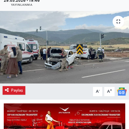
29.05.2026 - 19:46
YAYINLANMA
Paylaş
-
+
A
A