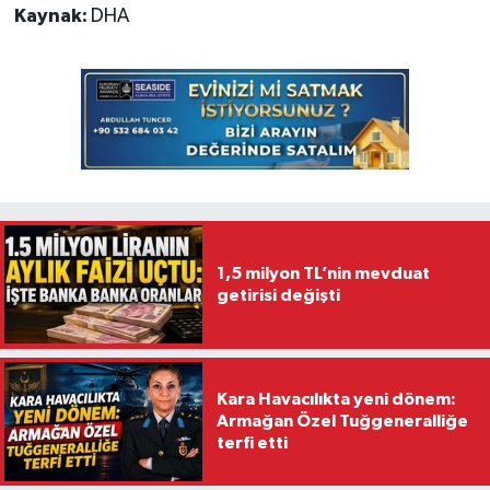
Kaynak:
DHA
1,5 milyon TL’nin mevduat
getirisi değişti
Kara Havacılıkta yeni dönem:
Armağan Özel Tuğgeneralliğe
terfi etti