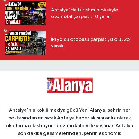
5
Antalya'da turist minibüsüyle
otomobil çarpıştı: 10 yaralı
6
İki yolcu otobüsü çarpıştı, 8 ölü, 25
yaralı
Antalya'nın köklü medya gücü Yeni Alanya, şehrin her
noktasından en sıcak Antalya haber akışını anlık olarak
okurlarına ulaştırıyor. Turizmin kalbinde yaşanan Antalya
son dakika gelişmelerinden, şehrin ekonomik