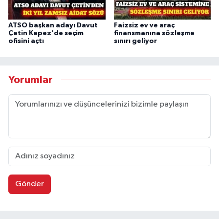
ATSO başkan adayı Davut
Faizsiz ev ve araç
Çetin Kepez'de seçim
finansmanına sözleşme
ofisini açtı
sınırı geliyor
Yorumlar
Gönder