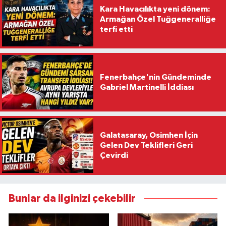
Kara Havacılıkta yeni dönem:
Armağan Özel Tuğgeneralliğe
terfi etti
Fenerbahçe'nin Gündeminde
Gabriel Martinelli İddiası
Galatasaray, Osimhen İçin
Gelen Dev Teklifleri Geri
Çevirdi
Bunlar da ilginizi çekebilir