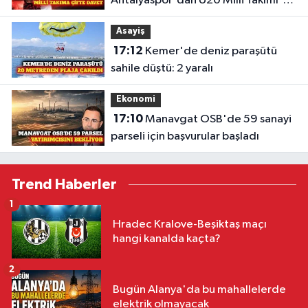
Antalyaspor'dan U20 Milli Takımı'na
davet
Asayiş
17:12
Kemer'de deniz paraşütü
sahile düştü: 2 yaralı
Ekonomi
17:10
Manavgat OSB'de 59 sanayi
parseli için başvurular başladı
Trend Haberler
1
Hradec Kralove-Beşiktaş maçı
hangi kanalda kaçta?
2
Bugün Alanya'da bu mahallelerde
elektrik olmayacak