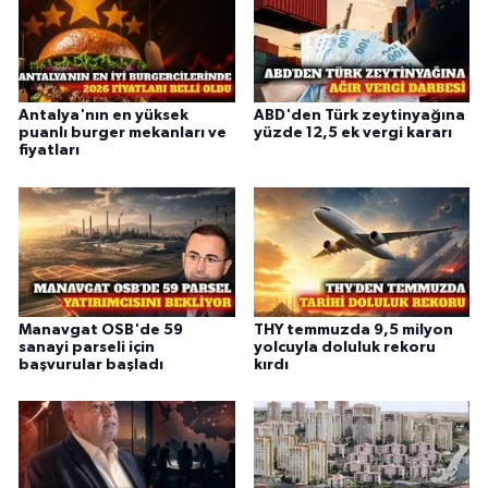
Antalya'nın en yüksek
ABD'den Türk zeytinyağına
puanlı burger mekanları ve
yüzde 12,5 ek vergi kararı
fiyatları
Manavgat OSB'de 59
THY temmuzda 9,5 milyon
sanayi parseli için
yolcuyla doluluk rekoru
başvurular başladı
kırdı