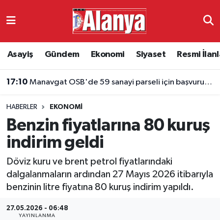
Asayiş
Antalya Nöbetçi Eczaneler
Asayiş
Gündem
Ekonomi
Siyaset
Resmi İlanl
Gündem
Antalya Hava Durumu
17:10
Manavgat OSB'de 59 sanayi parseli için başvurular başladı
Ekonomi
Antalya Namaz Vakitleri
HABERLER
EKONOMI
Siyaset
Antalya Trafik Yoğunluk Haritası
Benzin fiyatlarına 80 kuruş
Resmi İlanlar
Süper Lig Puan Durumu ve Fikstür
indirim geldi
Döviz kuru ve brent petrol fiyatlarındaki
Alanyaspor
Tüm Manşetler
dalgalanmaların ardından 27 Mayıs 2026 itibarıyla
benzinin litre fiyatına 80 kuruş indirim yapıldı.
Turizm
Son Dakika Haberleri
27.05.2026 - 06:48
E-Gazete
Haber Arşivi
YAYINLANMA