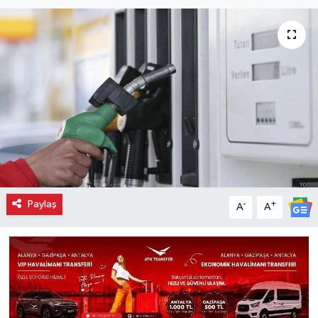
Paylaş
-
+
A
A