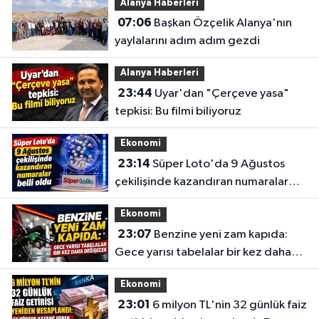
Alanya Haberleri
07:06
Başkan Özçelik Alanya'nın
yaylalarını adım adım gezdi
Alanya Haberleri
23:44
Uyar'dan "Çerçeve yasa"
tepkisi: Bu filmi biliyoruz
Ekonomi
23:14
Süper Loto'da 9 Ağustos
çekilişinde kazandıran numaralar
belli oldu
Ekonomi
23:07
Benzine yeni zam kapıda:
Gece yarısı tabelalar bir kez daha
değişecek
Ekonomi
23:01
6 milyon TL'nin 32 günlük faiz