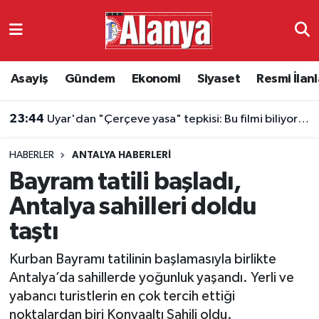
Asayiş
Antalya Nöbetçi Eczaneler
Asayiş
Gündem
Ekonomi
Siyaset
Resmi İlanl
Gündem
Antalya Hava Durumu
23:44
Uyar'dan "Çerçeve yasa" tepkisi: Bu filmi biliyoruz
Ekonomi
Antalya Namaz Vakitleri
HABERLER
ANTALYA HABERLERI
Siyaset
Antalya Trafik Yoğunluk Haritası
Bayram tatili başladı,
Resmi İlanlar
Süper Lig Puan Durumu ve Fikstür
Antalya sahilleri doldu
taştı
Alanyaspor
Tüm Manşetler
Kurban Bayramı tatilinin başlamasıyla birlikte
Turizm
Son Dakika Haberleri
Antalya’da sahillerde yoğunluk yaşandı. Yerli ve
yabancı turistlerin en çok tercih ettiği
E-Gazete
Haber Arşivi
noktalardan biri Konyaaltı Sahili oldu.