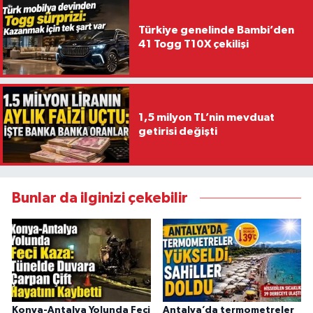
Türkiye genelinde Bambi’den
41 Togg T10X çekilişi
1,5 milyon TL’nin mevduat
getirisi değişti
Bunlar da ilginizi çekebilir
Konya-Antalya Yolunda Feci
Antalya’da termometreler