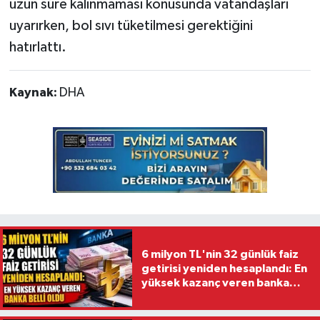
uzun süre kalınmaması konusunda vatandaşları
uyarırken, bol sıvı tüketilmesi gerektiğini
hatırlattı.
Kaynak:
DHA
6 milyon TL'nin 32 günlük faiz
getirisi yeniden hesaplandı: En
yüksek kazanç veren banka
belli oldu