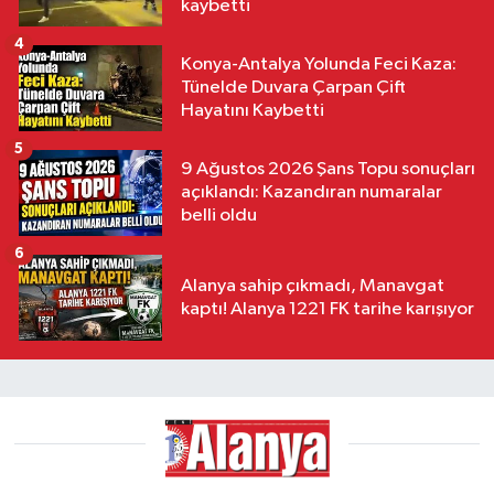
kaybetti
4
Konya-Antalya Yolunda Feci Kaza:
Tünelde Duvara Çarpan Çift
Hayatını Kaybetti
5
9 Ağustos 2026 Şans Topu sonuçları
açıklandı: Kazandıran numaralar
belli oldu
6
Alanya sahip çıkmadı, Manavgat
kaptı! Alanya 1221 FK tarihe karışıyor