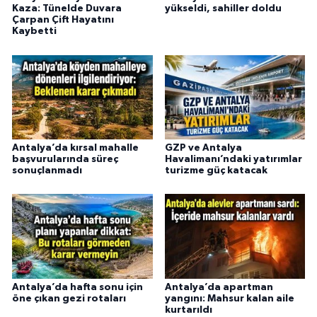
Kaza: Tünelde Duvara
yükseldi, sahiller doldu
Çarpan Çift Hayatını
Kaybetti
Antalya’da kırsal mahalle
GZP ve Antalya
başvurularında süreç
Havalimanı’ndaki yatırımlar
sonuçlanmadı
turizme güç katacak
Antalya’da hafta sonu için
Antalya’da apartman
öne çıkan gezi rotaları
yangını: Mahsur kalan aile
kurtarıldı