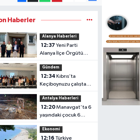
on Haberler
Alanya Haberleri
12:37
Yeni Parti
Alanya İlçe Örgütü
resmen kuruldu
Gündem
12:34
Kıbrıs’ta
Keçiboynuzu çalıştayı
başarıyla
Antalya Haberleri
gerçekleştirildi
12:20
Manavgat'ta 6
yaşındaki çocuk 6
metrelik kuyuya düştü
Ekonomi
12:16
Türkiye