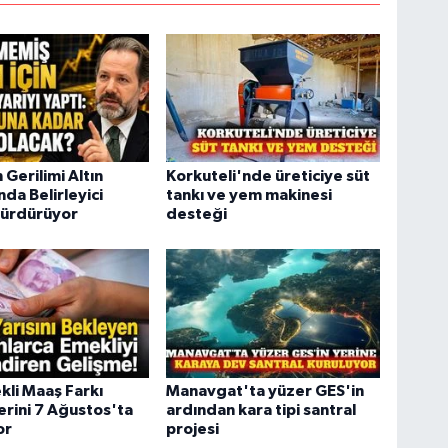
 Gerilimi Altın
Korkuteli'nde üreticiye süt
nda Belirleyici
tankı ve yem makinesi
Sürdürüyor
desteği
li Maaş Farkı
Manavgat'ta yüzer GES'in
rini 7 Ağustos'ta
ardından kara tipi santral
or
projesi