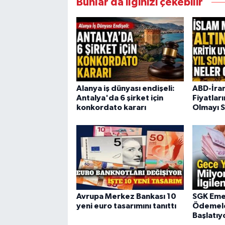
Bunlar da ilginizi çekebilir
Alanya iş dünyası endişeli:
ABD-İran
Antalya'da 6 şirket için
Fiyatları
konkordato kararı
Olmayı 
Avrupa Merkez Bankası 10
SGK Emek
yeni euro tasarımını tanıttı
Ödemele
Başlatıy