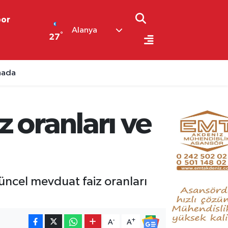
por
Alanya
°
27
ahada
 oranları ve
güncel mevduat faiz oranları
-
+
A
A