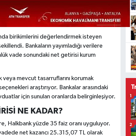
ında birikimlerini değerlendirmek isteyen
 şekillendi. Bankaların yayımladığı verilere
ünlük vade sonundaki net getirisi kurum
k veya mevcut tasarruflarını korumak
T
seçenekleri araştırıyor. Bankalar arasındaki
duatlar için sunulan oranlarda belirginleşiyor.
1
İRİSİ NE KADAR?
re, Halkbank yüzde 35 faiz oranı uyguluyor.
2
k vadede net kazancı 25.315,07 TL olarak