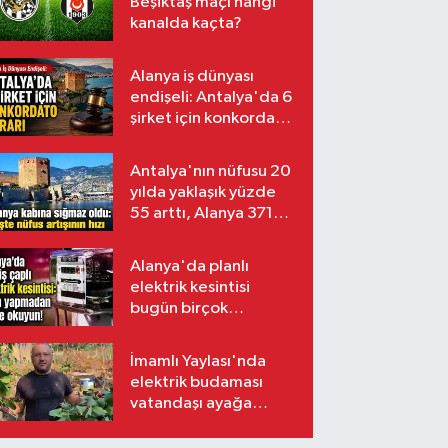
Beşiktaş maçı hangi
kanalda kaçta?
Alanya iş dünyası
endişeli: Antalya'da 6
şirket için konkordato
kararı
Antalya'nın nüfusu 20
yılda yaklaşık yüzde
55 arttı, Alanya 371
bin kişiyi aştı
Alanya'da planlı
elektrik kesintisi
bugün birçok
mahalleyi etkileyecek
İmamlı Yaylası'nda
elektrik budaması
vatandaşı ayağa
kaldırdı