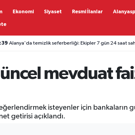
m
Ekonomi
Siyaset
Resmi İlanlar
Alanyas
ete
:39
Alanya'da temizlik seferberliği: Ekipler 7 gün 24 saat s
üncel mevduat faiz
 değerlendirmek isteyenler için bankaların 
et getirisi açıklandı.