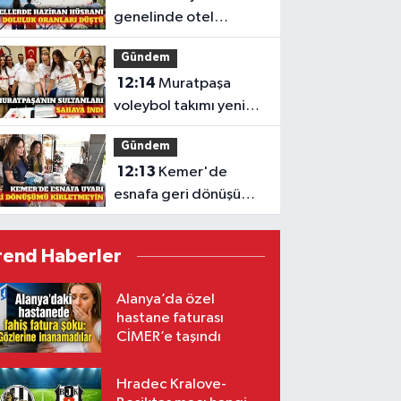
genelinde otel
dolulukları haziranda
Gündem
düştü
12:14
Muratpaşa
voleybol takımı yeni
sezon mesaisine
Gündem
başladı
12:13
Kemer'de
esnafa geri dönüşüm
ve sıfır atık uyarısı
rend Haberler
Alanya’da özel
hastane faturası
CİMER’e taşındı
Hradec Kralove-