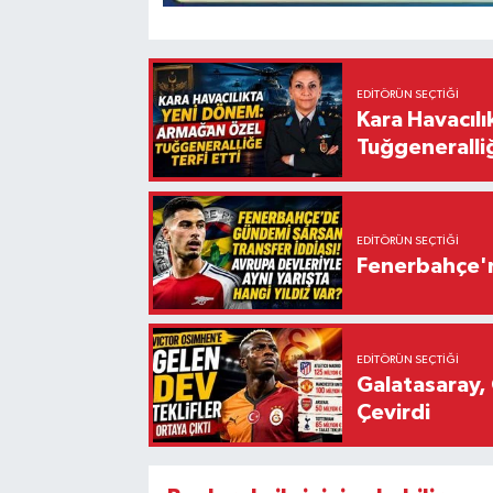
EDITÖRÜN SEÇTIĞI
Kara Havacıl
Tuğgeneralliğ
EDITÖRÜN SEÇTIĞI
Fenerbahçe'n
EDITÖRÜN SEÇTIĞI
Galatasaray, 
Çevirdi