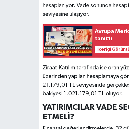
hesaplanıyor. Vade sonunda hesap
seviyesine ulaşıyor.
Avrupa Merke
tanıttı
İçeriği Görünt
Ziraat Katılım tarafında ise oran yüz
üzerinden yapılan hesaplamaya göre, 
21.179,01 TL seviyesinde gerçekle
bakiyesi 1.021.179,01 TL oluyor.
YATIRIMCILAR VADE S
ETMELİ?
Finansal değerlendirmelerde, 32 gün