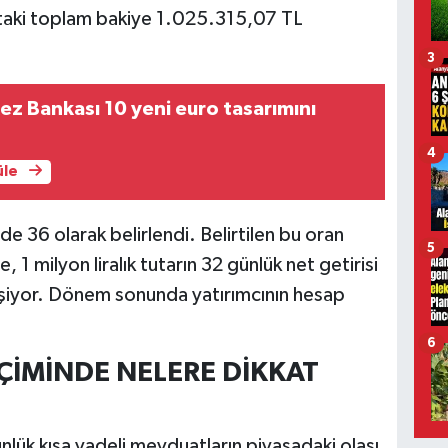
taki toplam bakiye 1.025.315,07 TL
3
z Bankası 10 yeni euro tasarımını
4
üle
de 36 olarak belirlendi. Belirtilen bu oran
5
1 milyon liralık tutarın 32 günlük net getirisi
şiyor. Dönem sonunda yatırımcının hesap
6
EÇİMİNDE NELERE DİKKAT
lük kısa vadeli mevduatların piyasadaki olası