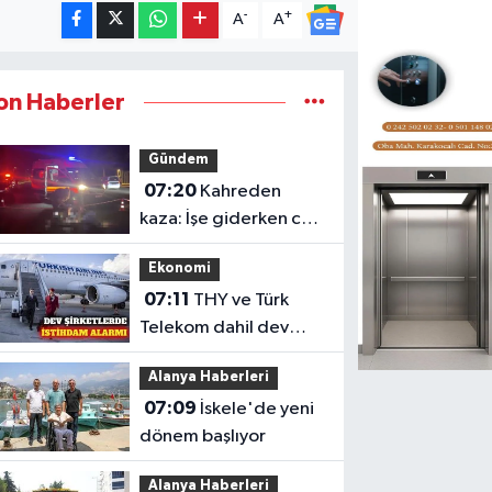
-
+
A
A
on Haberler
Gündem
07:20
Kahreden
kaza: İşe giderken can
verdi
Ekonomi
07:11
THY ve Türk
Telekom dahil dev
şirketlerde istihdam
Alanya Haberleri
düşüyor
07:09
İskele'de yeni
dönem başlıyor
Alanya Haberleri