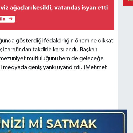
iz ağaçları kesildi, vatandaş isyan etti
üle
luğunda gösterdiği fedakârlığın önemine dikkat
i tarafından takdirle karşılandı. Başkan
 mezuniyet mutluluğunu hem de geleceğe
al medyada geniş yankı uyandırdı. (Mehmet