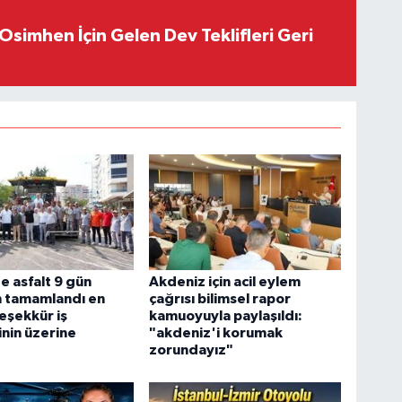
Osimhen İçin Gelen Dev Teklifleri Geri
e asfalt 9 gün
Akdeniz için acil eylem
 tamamlandı en
çağrısı bilimsel rapor
teşekkür iş
kamuoyuyla paylaşıldı:
nin üzerine
"akdeniz'i korumak
zorundayız"