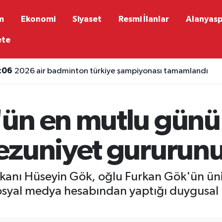
m
Ekonomi
Siyaset
Resmi İlanlar
Alanyas
ete
:06
2026 air badminton türkiye şampiyonası tamamlandı
:35
Kara Havacılıkta yeni dönem: Armağan Özel Tuğgeneralli
ün en mutlu günü
ezuniyet gururunu
kanı Hüseyin Gök, oğlu Furkan Gök'ün üni
osyal medya hesabından yaptığı duygusal p