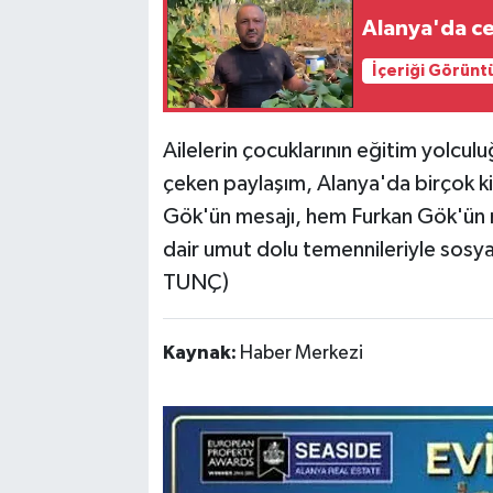
Alanya'da cev
İçeriği Görünt
Ailelerin çocuklarının eğitim yolcu
çeken paylaşım, Alanya'da birçok kiş
Gök'ün mesajı, hem Furkan Gök'ün
dair umut dolu temennileriyle sosy
TUNÇ)
Kaynak:
Haber Merkezi