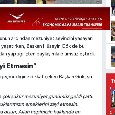
unun ardından mezuniyet sevincini yaşayan
ur yaşatırken, Başkan Hüseyin Gök de bu
an yaptığı içten paylaşımla ölümsüzleştirdi.
yi Etmesin"
y geçmediğine dikkat çeken Başkan Gök, şu
T
1
da çok şükür mezuniyet günümüz geldi çattı.
klarımızın emeklerini zayi etmesin.
a olsun, Allah hepimizin hakkında en
2