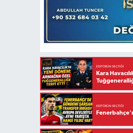
EDITÖRÜN SEÇTIĞI
Kara Havacıl
Tuğgeneralliğ
EDITÖRÜN SEÇTIĞI
Fenerbahçe'n