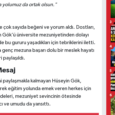
da yolumuz da ortak olsun."
3
e çok sayıda beğeni ve yorum aldı. Dostları,
an Gök'ü üniversite mezuniyetinden dolayı
bu gururu yaşadıkları için tebriklerini iletti.
4
a genç mezuna başarı dolu bir meslek hayatı
i paylaşıldı.
Mesaj
5
i paylaşmakla kalmayan Hüseyin Gök,
rek eğitim yolunda emek veren herkes için
adeleri, mezuniyet sevincinin ötesinde
6
ı ve umudu da yansıttı.