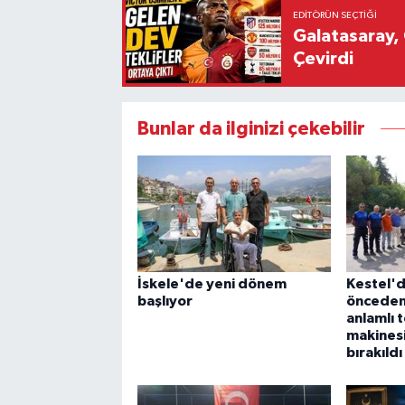
EDITÖRÜN SEÇTIĞI
Galatasaray, 
Çevirdi
Bunlar da ilginizi çekebilir
İskele'de yeni dönem
Kestel'd
başlıyor
önceden
anlamlı 
makinesi
bırakıldı