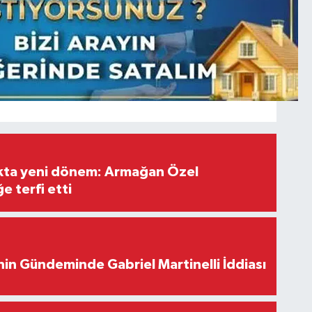
ıkta yeni dönem: Armağan Özel
e terfi etti
in Gündeminde Gabriel Martinelli İddiası