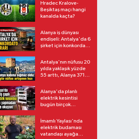
Hradec Kralove-
Beşiktaş maçı hangi
kanalda kaçta?
Alanya iş dünyası
endişeli: Antalya'da 6
şirket için konkordato
kararı
Antalya'nın nüfusu 20
yılda yaklaşık yüzde
55 arttı, Alanya 371
bin kişiyi aştı
Alanya'da planlı
elektrik kesintisi
bugün birçok
mahalleyi etkileyecek
İmamlı Yaylası'nda
elektrik budaması
vatandaşı ayağa