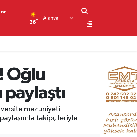
por
Alanya
°
26
ğe terfi etti
! Oğlu
 paylaştı
versite mezuniyeti
aylaşımla takipçileriyle