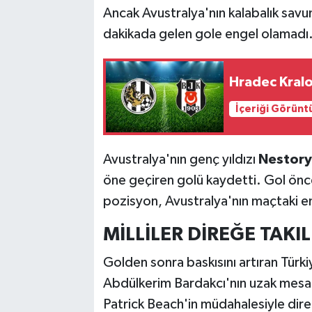
Ancak Avustralya'nın kalabalık savun
dakikada gelen gole engel olamadı
Hradec Kralo
İçeriği Görünt
Avustralya'nın genç yıldızı
Nestory
öne geçiren golü kaydetti. Gol önce
pozisyon, Avustralya'nın maçtaki e
MİLLİLER DİREĞE TAKIL
Golden sonra baskısını artıran Türk
Abdülkerim Bardakcı'nın uzak mesafe
Patrick Beach'in müdahalesiyle dir