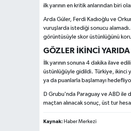
ilk yarının en kritik anlarından biri ol
Arda Güler, Ferdi Kadıoğlu ve Orkun K
vuruşlarda istediği sonucu alamadı. 
görüntüsüyle skor üstünlüğünü kor
GÖZLER İKİNCİ YARIDA
İlk yarının sonuna 4 dakika ilave edi
üstünlüğüyle gidildi. Türkiye, ikinc
ya da puanlarla başlamayı hedefliyo
D Grubu'nda Paraguay ve ABD ile de ka
maçtan alınacak sonuç, üst tur hesa
Kaynak:
Haber Merkezi