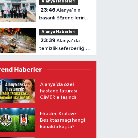
Alanya Haberleri
23:46
Alanya'nın
başarılı öğrencilerine
Kaymakam Öztürk'ten
Alanya Haberleri
tebrik
23:39
Alanya'da
temizlik seferberliği:
Ekipler 7 gün 24 saat
sahada
rend Haberler
Alanya’da özel
hastane faturası
CİMER’e taşındı
Hradec Kralove-
Beşiktaş maçı hangi
kanalda kaçta?