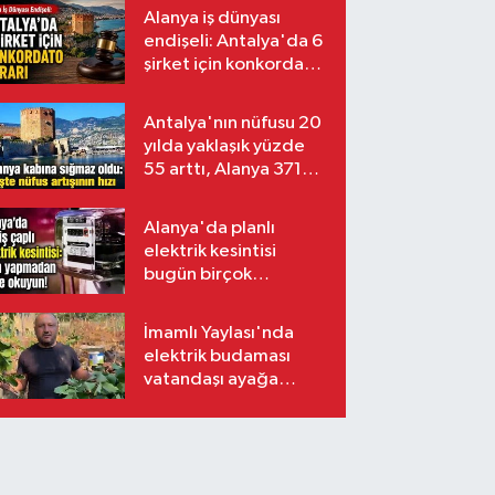
Alanya iş dünyası
endişeli: Antalya'da 6
şirket için konkordato
kararı
Antalya'nın nüfusu 20
yılda yaklaşık yüzde
55 arttı, Alanya 371
bin kişiyi aştı
Alanya'da planlı
elektrik kesintisi
bugün birçok
mahalleyi etkileyecek
İmamlı Yaylası'nda
elektrik budaması
vatandaşı ayağa
kaldırdı