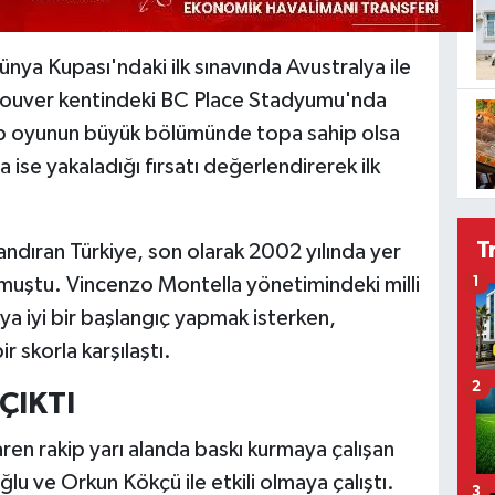
nya Kupası'ndaki ilk sınavında Avustralya ile
ncouver kentindeki BC Place Stadyumu'nda
ip oyunun büyük bölümünde topa sahip olsa
 ise yakaladığı fırsatı değerlendirerek ilk
T
andıran Türkiye, son olarak 2002 yılında yer
muştu. Vincenzo Montella yönetimindeki milli
1
ya iyi bir başlangıç yapmak isterken,
r skorla karşılaştı.
2
ÇIKTI
aren rakip yarı alanda baskı kurmaya çalışan
u ve Orkun Kökçü ile etkili olmaya çalıştı.
3