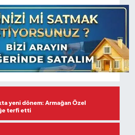
ıkta yeni dönem: Armağan Özel
e terfi etti