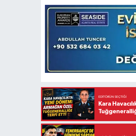
EDITÖRÜN SEÇTIĞI
Kara Havacıl
Tuğgeneralliğ