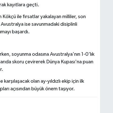
arak kayıtlara geçti.
ökçü ile fırsatlar yakalayan milliler, son
Avustralya ise savunmadaki disiplinli
umayı başardı.
lirken, soyunma odasına Avustralya'nın 1-0'lık
i yarıda skoru çevirerek Dünya Kupası'na puan
r.
rşılaşacak olan ay-yıldızlı ekip için ilk
pları açısından büyük önem taşıyor.