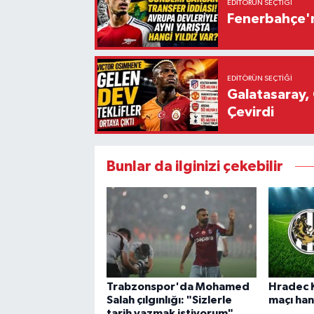
EDITÖRÜN SEÇTIĞI
Fenerbahçe'n
EDITÖRÜN SEÇTIĞI
Galatasaray, 
Çevirdi
Bunlar da ilginizi çekebilir
Trabzonspor'da Mohamed
Hradec 
Salah çılgınlığı: "Sizlerle
maçı han
tarih yazmak istiyorum"