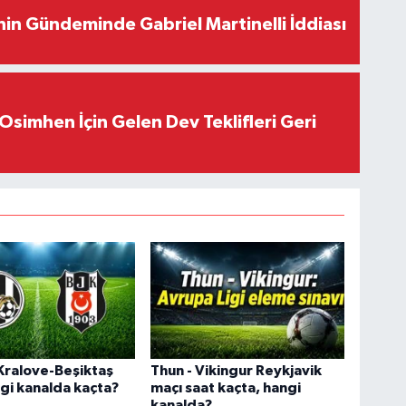
in Gündeminde Gabriel Martinelli İddiası
Osimhen İçin Gelen Dev Teklifleri Geri
Kralove-Beşiktaş
Thun - Vikingur Reykjavik
gi kanalda kaçta?
maçı saat kaçta, hangi
kanalda?