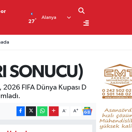
por
Alanya
°
27
ahada
ARI SONUCU)
ı, 2026 FIFA Dünya Kupası D
amladı.
-
+
A
A