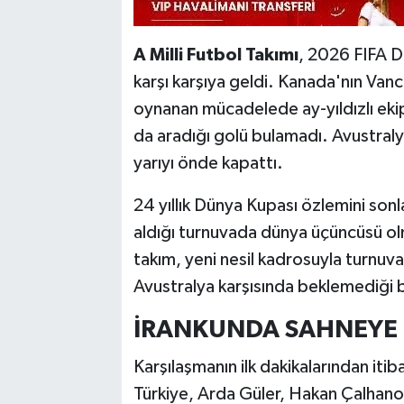
A Milli Futbol Takımı
, 2026 FIFA Dü
karşı karşıya geldi. Kanada'nın Va
oynanan mücadelede ay-yıldızlı ek
da aradığı golü bulamadı. Avustralya
yarıyı önde kapattı.
24 yıllık Dünya Kupası özlemini sonl
aldığı turnuvada dünya üçüncüsü ol
takım, yeni nesil kadrosuyla turnuva
Avustralya karşısında beklemediği bi
İRANKUNDA SAHNEYE 
Karşılaşmanın ilk dakikalarından itib
Türkiye, Arda Güler, Hakan Çalhanoğl