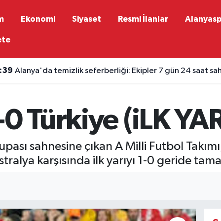
m
Ekonomi
Siyaset
Resmi İlanlar
Alanyas
ete
:39
Alanya'da temizlik seferberliği: Ekipler 7 gün 24 saat s
-0 Türkiye (iLK Y
upası sahnesine çıkan A Milli Futbol Takım
ralya karşısında ilk yarıyı 1-0 geride tam