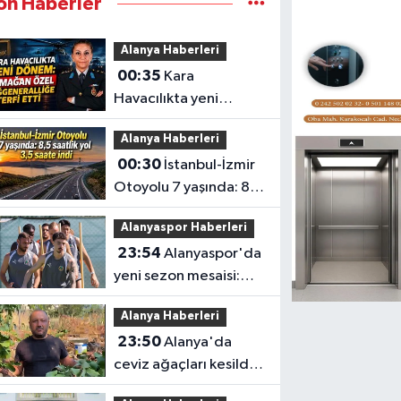
on Haberler
Alanya Haberleri
00:35
Kara
Havacılıkta yeni
dönem: Armağan
Alanya Haberleri
Özel Tuğgeneralliğe
00:30
İstanbul-İzmir
terfi etti
Otoyolu 7 yaşında: 8,5
saatlik yol 3,5 saate
Alanyaspor Haberleri
indi
23:54
Alanyaspor'da
yeni sezon mesaisi:
Transferde son durum
Alanya Haberleri
23:50
Alanya'da
ceviz ağaçları kesildi,
vatandaş isyan etti