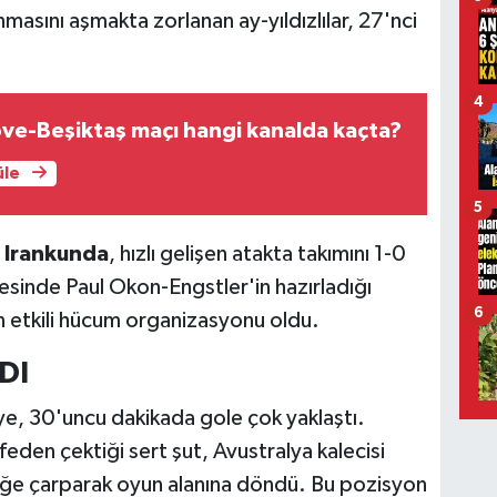
masını aşmakta zorlanan ay-yıldızlılar, 27'nci
.
4
ve-Beşiktaş maçı hangi kanalda kaçta?
üle
5
 Irankunda
, hızlı gelişen atakta takımını 1-0
sinde Paul Okon-Engstler'in hazırladığı
6
n etkili hücum organizasyonu oldu.
DI
iye, 30'uncu dakikada gole çok yaklaştı.
den çektiği sert şut, Avustralya kalecisi
eğe çarparak oyun alanına döndü. Bu pozisyon