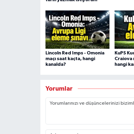
Lincoln Red Imps - Omonia
KuPS Kuo
maçı saat kaçta, hangi
Craiova 
kanalda?
hangi ka
Yorumlar