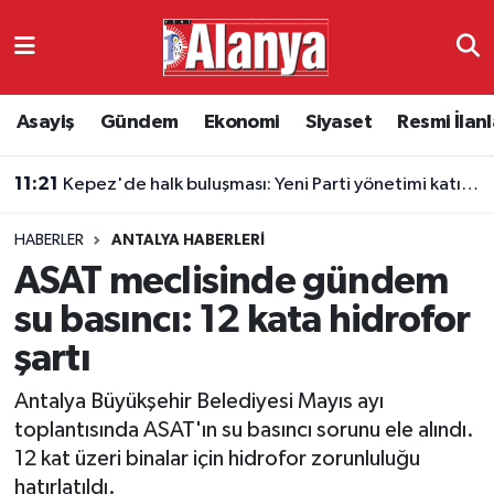
Asayiş
Antalya Nöbetçi Eczaneler
Asayiş
Gündem
Ekonomi
Siyaset
Resmi İlanl
Gündem
Antalya Hava Durumu
11:21
Kepez'de halk buluşması: Yeni Parti yönetimi katılmadı
Ekonomi
Antalya Namaz Vakitleri
HABERLER
ANTALYA HABERLERI
Siyaset
Antalya Trafik Yoğunluk Haritası
ASAT meclisinde gündem
Resmi İlanlar
Süper Lig Puan Durumu ve Fikstür
su basıncı: 12 kata hidrofor
şartı
Alanyaspor
Tüm Manşetler
Antalya Büyükşehir Belediyesi Mayıs ayı
Turizm
Son Dakika Haberleri
toplantısında ASAT'ın su basıncı sorunu ele alındı.
12 kat üzeri binalar için hidrofor zorunluluğu
E-Gazete
Haber Arşivi
hatırlatıldı.