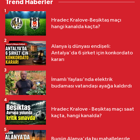
Trend Haberler
1
Hradec Kralove-Beşiktaş maçı
hangi kanalda kaçta?
2
Alanya iş dünyası endişeli:
Antalya'da 6 şirket için konkordato
kararı
3
İmamlı Yaylası'nda elektrik
budaması vatandaşı ayağa kaldırdı
4
Hradec Kralove - Beşiktaş maçı saat
kaçta, hangi kanalda?
5
Bugün Alanya'da bu mahallelerde