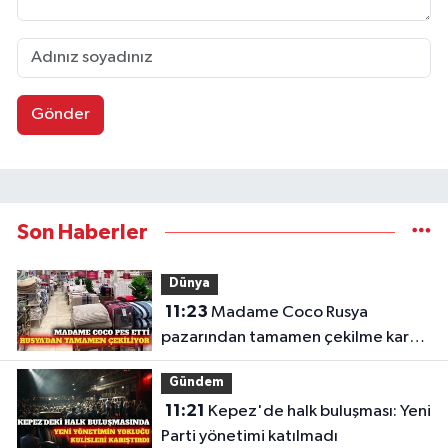
Gönder
Son Haberler
Dünya
11:23
Madame Coco Rusya
pazarından tamamen çekilme kararı
aldı
Gündem
11:21
Kepez'de halk buluşması: Yeni
Parti yönetimi katılmadı