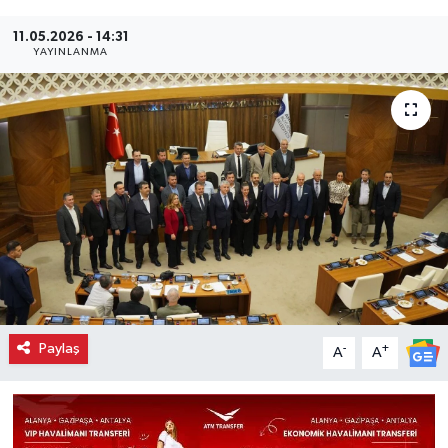
11.05.2026 - 14:31
YAYINLANMA
Paylaş
-
+
A
A