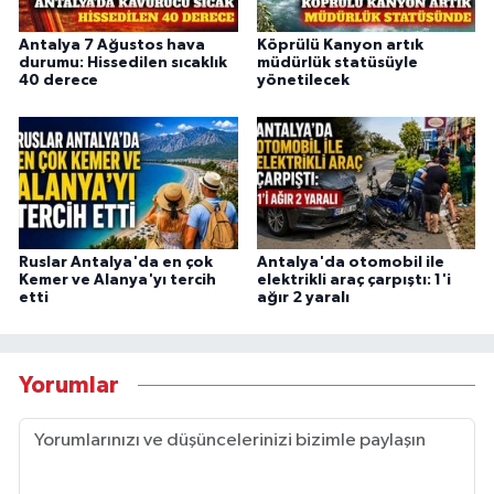
Antalya 7 Ağustos hava
Köprülü Kanyon artık
durumu: Hissedilen sıcaklık
müdürlük statüsüyle
40 derece
yönetilecek
Ruslar Antalya'da en çok
Antalya'da otomobil ile
Kemer ve Alanya'yı tercih
elektrikli araç çarpıştı: 1'i
etti
ağır 2 yaralı
Yorumlar