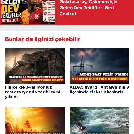
Galatasaray, Osimhen İçin
Gelen Dev Teklifleri Geri
Çevirdi
Bunlar da ilginizi çekebilir
Finike'de 34 milyonluk
AEDAŞ uyardı: Antalya'nın 9
restorasyonda tarihi cami
ilçesinde elektrik kesintisi
yıkıldı