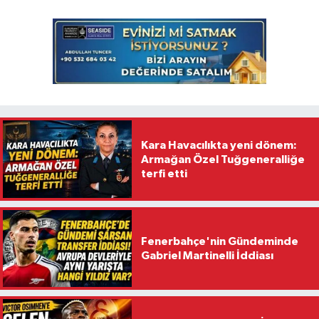
Kara Havacılıkta yeni dönem:
Armağan Özel Tuğgeneralliğe
terfi etti
Fenerbahçe'nin Gündeminde
Gabriel Martinelli İddiası