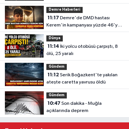
Demre Haberleri
11:17
Demre'de DMD hastası
Kerem'in kampanyası yüzde 46'ya
ulaştı
Dünya
11:14
İki yolcu otobüsü çarpıştı, 8
ölü, 25 yaralı
Gündem
11:12
Serik Boğazkent'te yakılan
ateşte caretta yavrusu öldü
Gündem
10:47
Son dakika - Muğla
açıklarında deprem