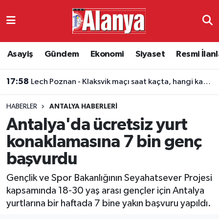
Asayiş
Antalya Nöbetçi Eczaneler
Asayiş
Gündem
Ekonomi
Siyaset
Resmi İlanl
Gündem
Antalya Hava Durumu
17:58
Lech Poznan - Klaksvik maçı saat kaçta, hangi kanalda?
Ekonomi
Antalya Namaz Vakitleri
HABERLER
ANTALYA HABERLERI
Siyaset
Antalya Trafik Yoğunluk Haritası
Antalya'da ücretsiz yurt
Resmi İlanlar
Süper Lig Puan Durumu ve Fikstür
konaklamasına 7 bin genç
başvurdu
Alanyaspor
Tüm Manşetler
Gençlik ve Spor Bakanlığının Seyahatsever Projesi
Turizm
Son Dakika Haberleri
kapsamında 18-30 yaş arası gençler için Antalya
yurtlarına bir haftada 7 bine yakın başvuru yapıldı.
E-Gazete
Haber Arşivi