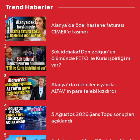
Trend Haberler
1
Alanya’da özel hastane faturası
CİMER’e taşındı
2
Şok iddialar! Denizolgun'un
ölümünde FETÖ ile Kuriş işbirliği mi
var?
3
Alanya'da otelciler isyanda.
ALTAV'ın para talebi kızdırdı
4
5 Ağustos 2026 Şans Topu sonuçları
açıklandı
5