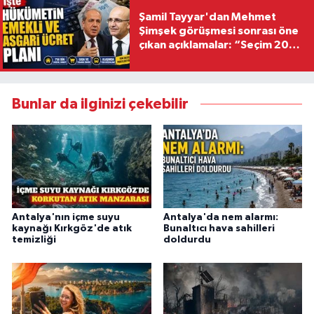
Şamil Tayyar'dan Mehmet
Şimşek görüşmesi sonrası öne
çıkan açıklamalar: “Seçim 2028
hedefiyle planlanıyor
Bunlar da ilginizi çekebilir
Antalya'nın içme suyu
Antalya'da nem alarmı:
kaynağı Kırkgöz'de atık
Bunaltıcı hava sahilleri
temizliği
doldurdu