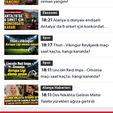
orman yangını!
Ekonomi
18:21
Alanya iş dünyası endişeli:
Antalya'da 6 şirket için konkordato
kararı
Spor
18:17
Thun - Vikingur Reykjavik maçı
saat kaçta, hangi kanalda?
Spor
18:11
Lincoln Red Imps - Omonia
maçı saat kaçta, hangi kanalda?
Alanya Haberleri
18:11
Dini Nikâhta Gelinin Mehir
Talebi yürekleri ağıza getirdi