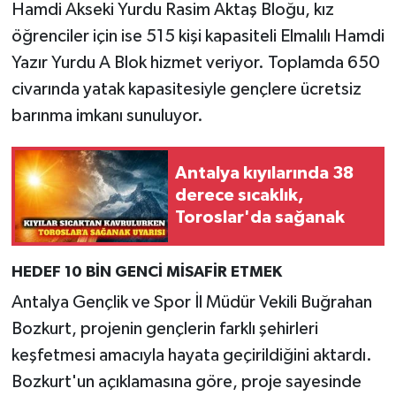
Hamdi Akseki Yurdu Rasim Aktaş Bloğu, kız
öğrenciler için ise 515 kişi kapasiteli Elmalılı Hamdi
Yazır Yurdu A Blok hizmet veriyor. Toplamda 650
civarında yatak kapasitesiyle gençlere ücretsiz
barınma imkanı sunuluyor.
Antalya kıyılarında 38
derece sıcaklık,
Toroslar'da sağanak
HEDEF 10 BİN GENCİ MİSAFİR ETMEK
Antalya Gençlik ve Spor İl Müdür Vekili Buğrahan
Bozkurt, projenin gençlerin farklı şehirleri
keşfetmesi amacıyla hayata geçirildiğini aktardı.
Bozkurt'un açıklamasına göre, proje sayesinde