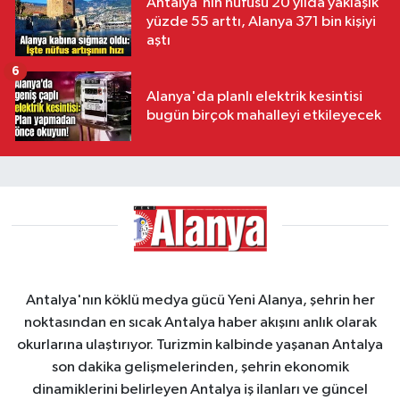
Antalya'nın nüfusu 20 yılda yaklaşık
yüzde 55 arttı, Alanya 371 bin kişiyi
aştı
6
Alanya'da planlı elektrik kesintisi
bugün birçok mahalleyi etkileyecek
Antalya'nın köklü medya gücü Yeni Alanya, şehrin her
noktasından en sıcak Antalya haber akışını anlık olarak
okurlarına ulaştırıyor. Turizmin kalbinde yaşanan Antalya
son dakika gelişmelerinden, şehrin ekonomik
dinamiklerini belirleyen Antalya iş ilanları ve güncel