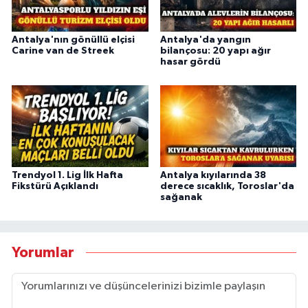
Antalya'nın gönüllü elçisi
Antalya'da yangın
Carine van de Streek
bilançosu: 20 yapı ağır
hasar gördü
Trendyol 1. Lig İlk Hafta
Antalya kıyılarında 38
Fikstürü Açıklandı
derece sıcaklık, Toroslar'da
sağanak
Yorumlar