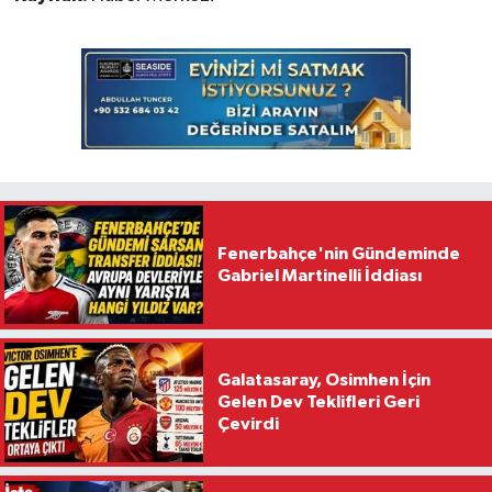
Fenerbahçe'nin Gündeminde
Gabriel Martinelli İddiası
Galatasaray, Osimhen İçin
Gelen Dev Teklifleri Geri
Çevirdi