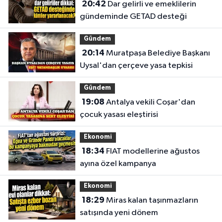
20:42
Dar gelirli ve emeklilerin
gündeminde GETAD desteği
Gündem
20:14
Muratpaşa Belediye Başkanı
Uysal'dan çerçeve yasa tepkisi
Gündem
19:08
Antalya vekili Coşar'dan
çocuk yasası eleştirisi
Ekonomi
18:34
FIAT modellerine ağustos
ayına özel kampanya
Ekonomi
18:29
Miras kalan taşınmazların
satışında yeni dönem