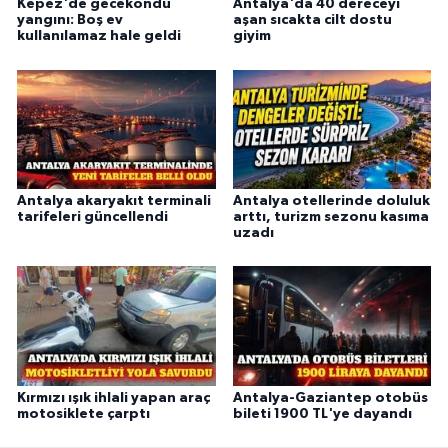
Kepez'de gecekondu
Antalya'da 40 dereceyi
yangını: Boş ev
aşan sıcakta cilt dostu
kullanılamaz hale geldi
giyim
Antalya akaryakıt terminali
Antalya otellerinde doluluk
tarifeleri güncellendi
arttı, turizm sezonu kasıma
uzadı
Kırmızı ışık ihlali yapan araç
Antalya-Gaziantep otobüs
motosiklete çarptı
bileti 1900 TL'ye dayandı