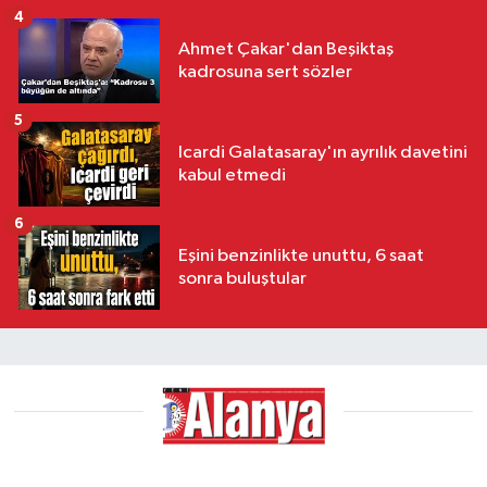
4
Ahmet Çakar'dan Beşiktaş
kadrosuna sert sözler
5
Icardi Galatasaray'ın ayrılık davetini
kabul etmedi
6
Eşini benzinlikte unuttu, 6 saat
sonra buluştular