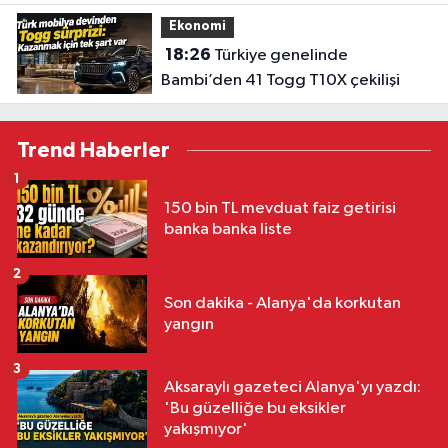
Ekonomi
18:26
Türkiye genelinde
Bambi’den 41 Togg T10X çekilişi
Trend Haberler
1
150 bin TL mevduat faiz getirisi
banka banka liste
2
Son dakika - Alanya'da korkutan
yangın
3
Aksaraylı gazeteci Alanya'yı yazdı:
'Bu güzelliğe bu eksikler
yakışmıyor'