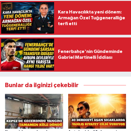
Kara Havacılıkta yeni dönem:
Armağan Özel Tuğgeneralliğe
terfi etti
Fenerbahçe'nin Gündeminde
Gabriel Martinelli İddiası
Bunlar da ilginizi çekebilir