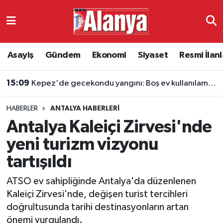
Asayiş
Antalya Nöbetçi Eczaneler
Asayiş
Gündem
Ekonomi
Siyaset
Resmi İlanl
Gündem
Antalya Hava Durumu
15:09
Kepez'de gecekondu yangını: Boş ev kullanılamaz hale geldi
Ekonomi
Antalya Namaz Vakitleri
HABERLER
ANTALYA HABERLERI
Siyaset
Antalya Trafik Yoğunluk Haritası
Antalya Kaleiçi Zirvesi'nde
Resmi İlanlar
Süper Lig Puan Durumu ve Fikstür
yeni turizm vizyonu
tartışıldı
Alanyaspor
Tüm Manşetler
ATSO ev sahipliğinde Antalya'da düzenlenen
Turizm
Son Dakika Haberleri
Kaleiçi Zirvesi'nde, değişen turist tercihleri
doğrultusunda tarihi destinasyonların artan
E-Gazete
Haber Arşivi
önemi vurgulandı.