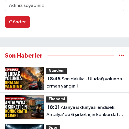
Gönder
Son Haberler
Gündem
18:45
Son dakika - Uludağ yolunda
orman yangını!
Ekonomi
18:21
Alanya iş dünyası endişeli:
Antalya'da 6 şirket için konkordato
kararı
Spor