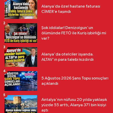
Alanya’da özel hastane faturası
CİMER’e taşındı
2
Şok iddialar! Denizolgun'un
ölümünde FETÖ ile Kuriş işbirliği mi
var?
3
Alanya'da otelciler isyanda.
ALTAV'ın para talebi kızdırdı
4
5 Ağustos 2026 Şans Topu sonuçları
açıklandı
5
Antalya'nın nüfusu 20 yılda yaklaşık
yüzde 55 arttı, Alanya 371 bin kişiyi
aştı