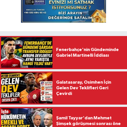
Fenerbahçe'nin Gündeminde
Gabriel Martinelli İddiası
Galatasaray, Osimhen İçin
Gelen Dev Teklifleri Geri
Çevirdi
Şamil Tayyar'dan Mehmet
Şimşek görüşmesi sonrası öne