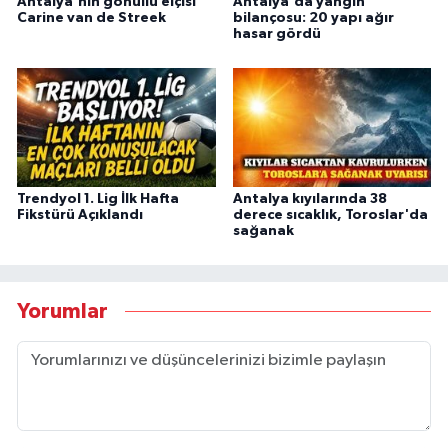
Antalya'nın gönüllü elçisi
Antalya'da yangın
Carine van de Streek
bilançosu: 20 yapı ağır
hasar gördü
Trendyol 1. Lig İlk Hafta
Antalya kıyılarında 38
Fikstürü Açıklandı
derece sıcaklık, Toroslar'da
sağanak
Yorumlar