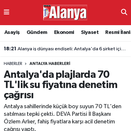
Asayiş
Antalya Nöbetçi Eczaneler
Asayiş
Gündem
Ekonomi
Siyaset
Resmi İlanl
Gündem
Antalya Hava Durumu
18:21
Alanya iş dünyası endişeli: Antalya'da 6 şirket için konkordato kararı
Ekonomi
Antalya Namaz Vakitleri
HABERLER
ANTALYA HABERLERI
Siyaset
Antalya Trafik Yoğunluk Haritası
Antalya'da plajlarda 70
Resmi İlanlar
Süper Lig Puan Durumu ve Fikstür
TL'lik su fiyatına denetim
çağrısı
Alanyaspor
Tüm Manşetler
Antalya sahillerinde küçük boy suyun 70 TL'den
Turizm
Son Dakika Haberleri
satılması tepki çekti. DEVA Partisi İl Başkanı
Özlem Arlıer, fahiş fiyatlara karşı acil denetim
E-Gazete
Haber Arşivi
çağrısı yaptı.