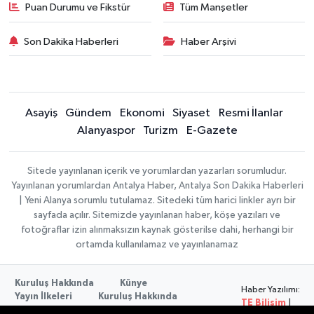
Puan Durumu ve Fikstür
Tüm Manşetler
Son Dakika Haberleri
Haber Arşivi
Asayiş
Gündem
Ekonomi
Siyaset
Resmi İlanlar
Alanyaspor
Turizm
E-Gazete
Sitede yayınlanan içerik ve yorumlardan yazarları sorumludur.
Yayınlanan yorumlardan Antalya Haber, Antalya Son Dakika Haberleri
| Yeni Alanya sorumlu tutulamaz. Sitedeki tüm harici linkler ayrı bir
sayfada açılır. Sitemizde yayınlanan haber, köşe yazıları ve
fotoğraflar izin alınmaksızın kaynak gösterilse dahi, herhangi bir
ortamda kullanılamaz ve yayınlanamaz
Kuruluş Hakkında
Künye
Haber Yazılımı:
Yayın İlkeleri
Kuruluş Hakkında
TE Bilişim
|
Düzeltme Politikası
Veri Politikası