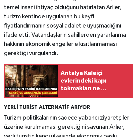
temel insani ihtiyaç olduğunu hatırlatan Arlıer,
turizm kentinde uygulanan bu keyfi
fiyatlandırmanın sosyal adaletle uyuşmadığını
ifade etti. Vatandaşların sahillerden yararlanma
hakkının ekonomik engellerle kısıtlanmaması
gerektiği vurgulandı.
Antalya Kaleiçi
evlerindeki kapı
tokmakları ne
anlatıyor?
YERLİ TURİST ALTERNATİF ARIYOR
Turizm politikalarının sadece yabancı ziyaretçiler
üzerine kurulmaması gerektiğini savunan Arlıer,
yerli turistin kendi ülkesinde ekonomik baskı