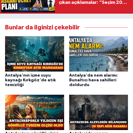
çıkan açıklamalar: “Seçim 2028
hedefiyle planlanıyor
Bunlar da ilginizi çekebilir
Antalya'nın içme suyu
Antalya'da nem alarmı:
kaynağı Kırkgöz'de atık
Bunaltıcı hava sahilleri
temizliği
doldurdu