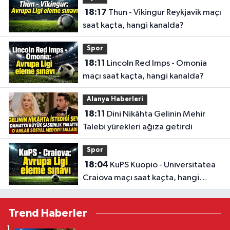
18:17
Thun - Vikingur Reykjavik maçı
saat kaçta, hangi kanalda?
Spor
18:11
Lincoln Red Imps - Omonia
maçı saat kaçta, hangi kanalda?
Alanya Haberleri
18:11
Dini Nikâhta Gelinin Mehir
Talebi yürekleri ağıza getirdi
Spor
18:04
KuPS Kuopio - Universitatea
Craiova maçı saat kaçta, hangi
kanalda?
Trend Haberler
1