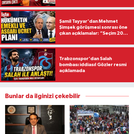
Şamil Tayyar'dan Mehmet
Şimşek görüşmesi sonrası öne
çıkan açıklamalar: “Seçim 2028
hedefiyle planlanıyor
Trabzonspor'dan Salah
bombası iddiası! Gözler resmi
açıklamada
Bunlar da ilginizi çekebilir