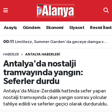
Asayiş
Antalya Nöbetçi Eczaneler
Asayiş
Gündem
Ekonomi
Siyaset
Resmi İlanl
Gündem
Antalya Hava Durumu
00:11
Limitlezz, Summer Garden'da geceye damga vurdu
Ekonomi
Antalya Namaz Vakitleri
HABERLER
ANTALYA HABERLERI
Siyaset
Antalya Trafik Yoğunluk Haritası
Antalya'da nostalji
Resmi İlanlar
Süper Lig Puan Durumu ve Fikstür
tramvayında yangın:
Seferler durdu
Alanyaspor
Tüm Manşetler
Antalya'da Müze-Zerdalilik hattında sefer yapan
Turizm
Son Dakika Haberleri
nostalji tramvayında çıkan yangın sonrası yolcular
tahliye edildi ve seferler geçici olarak durduruldu.
E-Gazete
Haber Arşivi