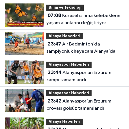
Bilim ve Teknoloji
07:08
Küresel ısınma kelebeklerin
yaşam alanlarını değiştiriyor
Alanya Haberleri
23:47
Air Badminton’da
şampiyonluk heyecanı Alanya’da
Alanyaspor Haberleri
23:44
Alanyaspor’un Erzurum
kampı tamamlandı
Alanyaspor Haberleri
23:42
Alanyaspor’un Erzurum
provası golsüz tamamlandı
Alanya Haberleri