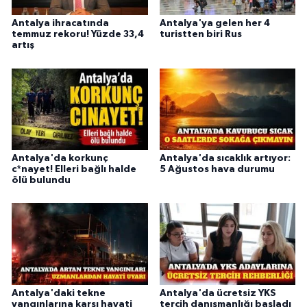
Antalya ihracatında
Antalya'ya gelen her 4
temmuz rekoru! Yüzde 33,4
turistten biri Rus
artış
Antalya'da korkunç
Antalya'da sıcaklık artıyor:
c*nayet! Elleri bağlı halde
5 Ağustos hava durumu
ölü bulundu
Antalya'daki tekne
Antalya'da ücretsiz YKS
yangınlarına karşı hayati
tercih danışmanlığı başladı