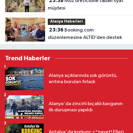
23:38
Muz üreticisine taban fiyat
müjdesi
Alanya Haberleri
23:36
Booking.com
düzenlemesine ALTİD’den destek
Trend Haberler
1
Alanya açıklarında şok görüntü,
arıtma boruları fırladı
2
Alanya'da zincirli bıçaklı kavganın
ilk duruşması yapıldı
3
Antalya'da korkunç c*nayet! Elleri