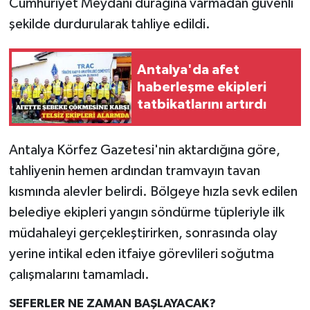
Cumhuriyet Meydanı durağına varmadan güvenli
şekilde durdurularak tahliye edildi.
Antalya'da afet
haberleşme ekipleri
tatbikatlarını artırdı
Antalya Körfez Gazetesi'nin aktardığına göre,
tahliyenin hemen ardından tramvayın tavan
kısmında alevler belirdi. Bölgeye hızla sevk edilen
belediye ekipleri yangın söndürme tüpleriyle ilk
müdahaleyi gerçekleştirirken, sonrasında olay
yerine intikal eden itfaiye görevlileri soğutma
çalışmalarını tamamladı.
SEFERLER NE ZAMAN BAŞLAYACAK?