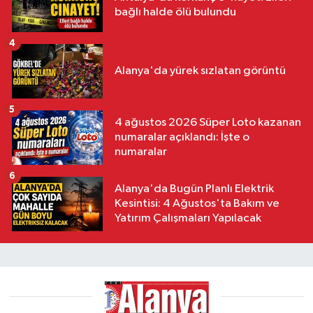
bağlı halde ölü bulundu
4
Alanya'da yürek sızlatan görüntü
5
4 ağustos 2026 Süper Loto kazanan
numaralar açıklandı: İşte o
numaralar
6
Alanya'da Bugün Planlı Elektrik
Kesintisi: 4 Ağustos'ta Bakım ve
Yatırım Çalışmaları Yapılacak