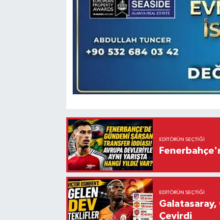
EDITÖRÜN SEÇTIĞI
Fenerbahçe'n
EDITÖRÜN SEÇTIĞI
Galatasaray, 
Çevirdi