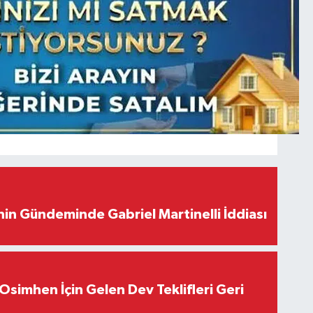
in Gündeminde Gabriel Martinelli İddiası
Osimhen İçin Gelen Dev Teklifleri Geri