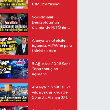
CİMER’e taşındı
Şok iddialar!
Denizolgun'un
ölümünde FETÖ ile
Kuriş işbirliği mi var?
Alanya'da otelciler
isyanda. ALTAV'ın para
talebi kızdırdı
5 Ağustos 2026 Şans
Topu sonuçları
açıklandı
Antalya'nın nüfusu 20
yılda yaklaşık yüzde
55 arttı, Alanya 371
bin kişiyi aştı