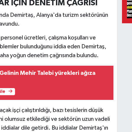
R İÇİN DENETİM ÇAĞRISI
sında Demirtaş, Alanya'da turizm sektörünün
savundu.
, personel ücretleri, çalışma koşulları ve
oblemler bulunduğunu iddia eden Demirtaş,
a daha yoğun denetim çağrısında bulundu.
Gelinin Mehir Talebi yürekleri ağıza
üle
ak işçi çalıştırıldığı, bazı tesislerin düşük
ni olumsuz etkilediği ve sektörün uzun vadeli
iddialar dile getirdi. Bu iddialar Demirtaş'ın