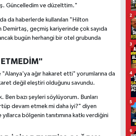
ış. Güncelledim ve düzelttim."
2
a da haberlerde kullanılan "Hilton
en Demirtaş, geçmiş kariyerinde çok sayıda
 ancak bugün herhangi bir otel grubunda
3
 ETMEDİM"
 "Alanya'ya ağır hakaret etti" yorumlarına da
4
karet değil eleştiri olduğunu savundu.
ok. Ben bazı şeyleri söylüyorum. Bunları
5
rtüp devam etmek mi daha iyi?" diyen
yıllarca bölgenin tanıtımına katkı verdiğini
6