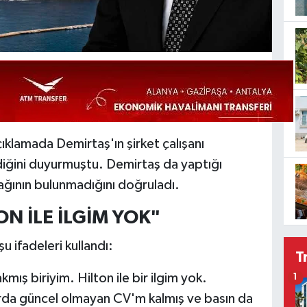
ıklamada Demirtaş'ın şirket çalışanı
diğini duyurmuştu. Demirtaş da yaptığı
bağının bulunmadığını doğruladı.
ON İLE İLGİM YOK"
u ifadeleri kullandı:
T
mış biriyim. Hilton ile bir ilgim yok.
1
rda güncel olmayan CV'm kalmış ve basın da