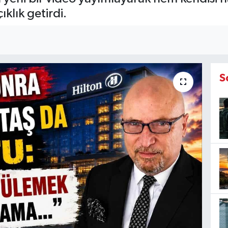
klık getirdi.
S