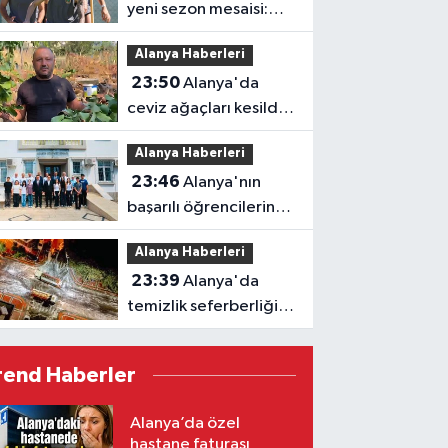
yeni sezon mesaisi:
Transferde son durum
Alanya Haberleri
23:50
Alanya'da
ceviz ağaçları kesildi,
vatandaş isyan etti
Alanya Haberleri
23:46
Alanya'nın
başarılı öğrencilerine
Kaymakam Öztürk'ten
Alanya Haberleri
tebrik
23:39
Alanya'da
temizlik seferberliği:
Ekipler 7 gün 24 saat
sahada
rend Haberler
Alanya’da özel
hastane faturası