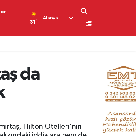
por
Alanya
°
31
taş da
k
irtaş, Hilton Otelleri'nin
hakkındaki iddialara hem de