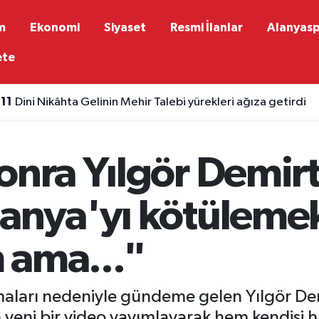
m
Ekonomi
Siyaset
Resmi İlanlar
Alanyas
ete
:11
Dini Nikâhta Gelinin Mehir Talebi yürekleri ağıza getirdi
onra Yılgör Demir
lanya'yı kötüleme
 ama..."
lamaları nedeniyle gündeme gelen Yılgör Dem
 yeni bir video yayımlayarak hem kendisi 