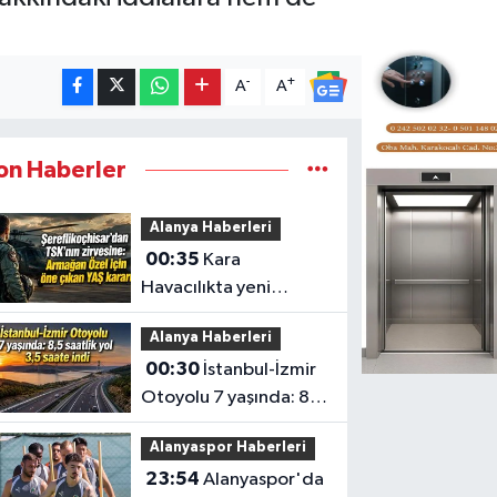
-
+
A
A
on Haberler
Alanya Haberleri
00:35
Kara
Havacılıkta yeni
dönem: Armağan
Alanya Haberleri
Özel Tuğgeneralliğe
00:30
İstanbul-İzmir
terfi etti
Otoyolu 7 yaşında: 8,5
saatlik yol 3,5 saate
Alanyaspor Haberleri
indi
23:54
Alanyaspor'da