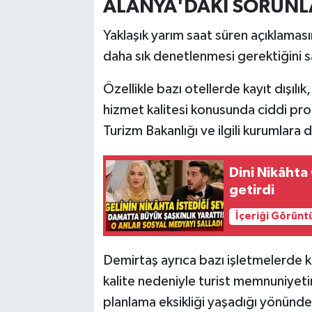
ALANYA'DAKİ SORUNLA
Yaklaşık yarım saat süren açıklama
daha sık denetlenmesi gerektiğini 
Özellikle bazı otellerde kayıt dışılık
hizmet kalitesi konusunda ciddi pr
Turizm Bakanlığı ve ilgili kurumlar
Dini Nikâhta 
getirdi
İçeriği Görünt
Demirtaş ayrıca bazı işletmelerde kaç
kalite nedeniyle turist memnuniyeti
planlama eksikliği yaşadığı yönünde 