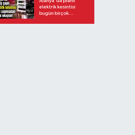
Alanya'da planlı
elektrik kesintisi
bugün birçok
mahalleyi etkileyecek