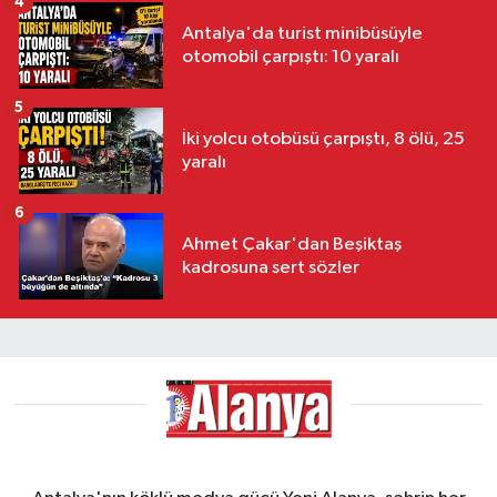
4
Antalya'da turist minibüsüyle
otomobil çarpıştı: 10 yaralı
5
İki yolcu otobüsü çarpıştı, 8 ölü, 25
yaralı
6
Ahmet Çakar'dan Beşiktaş
kadrosuna sert sözler