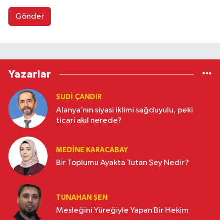
Gönder
Yazarlar
SUDI ÇANDIR
Alanya’nın siyasi iklimi sağduyulu, peki
ticari akıl nerede?
MEDINE KARACABAY
Bir Toplumu Ayakta Tutan Şey Nedir?
TUNAHAN ŞEN
Mesleğini Yüreğiyle Yapan Bir Hekim