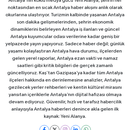
Antalya'nın köklü medya gücü Yeni Alanya, şehrin her
noktasından en sıcak Antalya haber akışını anlık olarak
okurlarına ulaştırıyor. Turizmin kalbinde yaşanan Antalya
son dakika gelişmelerinden, şehrin ekonomik
dinamiklerini belirleyen Antalya iş ilanları ve güncel
Antalya kuyumcular odası verilerine kadar geniş bir
yelpazede yayın yapıyoruz. Sadece haber değil; günlük
yaşamı kolaylaştıran Antalya hava durumu, ilçelerden
gelen yerel raporlar, Antalya ezan vakti ve namaz
saatleri gibi kritik bilgileri de gerçek zamanlı
güncelliyoruz. Kaş’tan Gazipaşa’ya kadar tüm Antalya
ilçeleri hakkında en derinlemesine analizler, Antalya
gezilecek yerler rehberleri ve kentin kültürel mirasını
yansıtan içeriklerle Antalya’nın dijital hafızası olmaya
devam ediyoruz. Güvenilir, hızlı ve tarafsız habercilik
anlayışıyla Antalya haberleri denince akla gelen ilk
kaynak: Yeni Alanya.