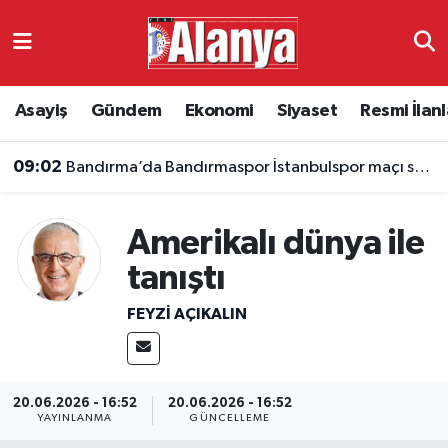
Asayiş
Antalya Nöbetçi Eczaneler
Asayiş
Gündem
Ekonomi
Siyaset
Resmi İlanl
Gündem
Antalya Hava Durumu
09:02
Bandırma’da Bandırmaspor İstanbulspor maçı saat kaçta, hangi kanalda?
Ekonomi
Antalya Namaz Vakitleri
Siyaset
Antalya Trafik Yoğunluk Haritası
Amerikalı dünya ile
tanıştı
Resmi İlanlar
Süper Lig Puan Durumu ve Fikstür
FEYZI AÇIKALIN
Alanyaspor
Tüm Manşetler
Turizm
Son Dakika Haberleri
20.06.2026 - 16:52
20.06.2026 - 16:52
YAYINLANMA
GÜNCELLEME
E-Gazete
Haber Arşivi