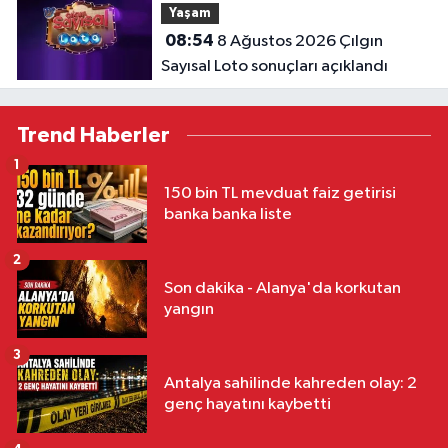
Yaşam
08:54
8 Ağustos 2026 Çılgın
Sayısal Loto sonuçları açıklandı
Trend Haberler
1
150 bin TL mevduat faiz getirisi
banka banka liste
2
Son dakika - Alanya'da korkutan
yangın
3
Antalya sahilinde kahreden olay: 2
genç hayatını kaybetti