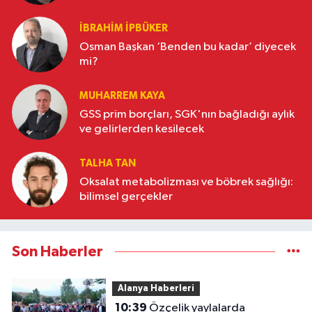
İBRAHIM İPBÜKER
Osman Başkan ‘Benden bu kadar’ diyecek
mi?
MUHARREM KAYA
GSS prim borçları, SGK'nın bağladığı aylık
ve gelirlerden kesilecek
TALHA TAN
Oksalat metabolizması ve böbrek sağlığı:
bilimsel gerçekler
Son Haberler
Alanya Haberleri
10:39
Özçelik yaylalarda