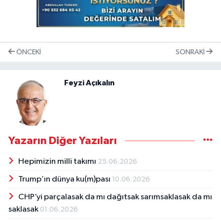
ÖNCEKI
SONRAKI
Feyzi Açıkalın
Yazarın Diğer Yazıları
Hepimizin milli takımı
25.06.2026
Trump’ın dünya ku(m)pası
10.06.2026
CHP’yi parçalasak da mı dağıtsak sarımsaklasak da mı
saklasak
01.06.2026