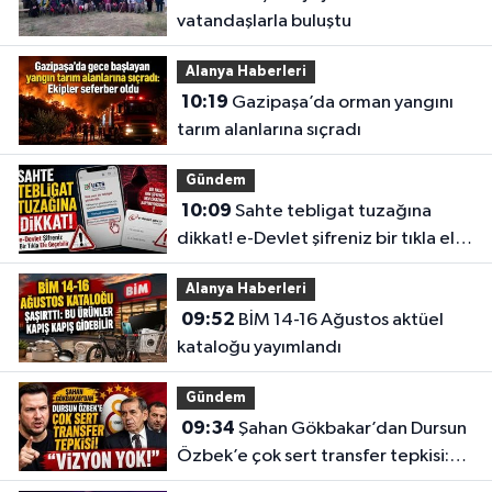
vatandaşlarla buluştu
Alanya Haberleri
10:19
Gazipaşa’da orman yangını
tarım alanlarına sıçradı
Gündem
10:09
Sahte tebligat tuzağına
dikkat! e-Devlet şifreniz bir tıkla ele
geçebilir
Alanya Haberleri
09:52
BİM 14-16 Ağustos aktüel
kataloğu yayımlandı
Gündem
09:34
Şahan Gökbakar’dan Dursun
Özbek’e çok sert transfer tepkisi:
“Vizyon yok!”