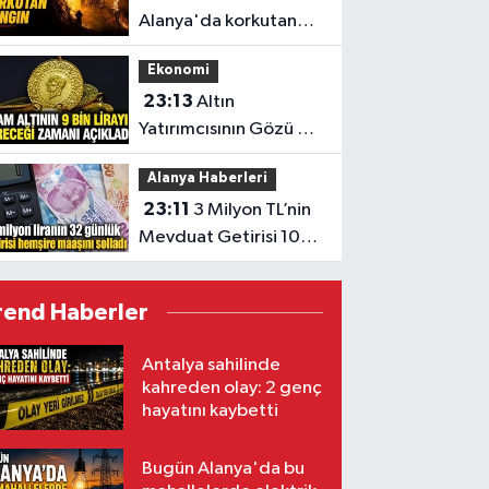
Alanya'da korkutan
yangın
Ekonomi
23:13
Altın
Yatırımcısının Gözü 9
Bin TL’de
Alanya Haberleri
23:11
3 Milyon TL’nin
Mevduat Getirisi 100
Bini Aştı
rend Haberler
Antalya sahilinde
kahreden olay: 2 genç
hayatını kaybetti
Bugün Alanya'da bu