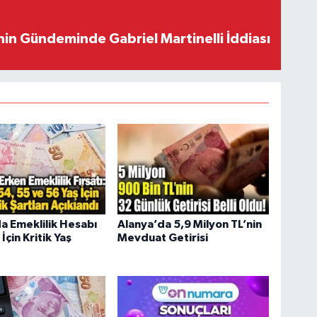
in Gündeminde Gabriel Martinelli İddiası
a Emeklilik Hesabı
Alanya’da 5,9 Milyon TL’nin
İçin Kritik Yaş
Mevduat Getirisi