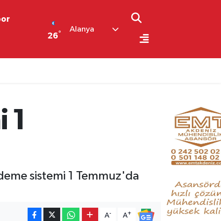
por
Alanya
°
26
 1
 ödeme sistemi 1 Temmuz'da
-
+
A
A