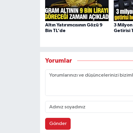
Altın Yatırımcısının Gözü 9
3 Milyon
Bin TL’de
Getirisi 
Yorumlar
Gönder