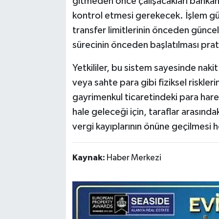
gitmeden önce çalışacakları banka
kontrol etmesi gerekecek. İşlem 
transfer limitlerinin önceden günce
sürecinin önceden başlatılması pratik
Yetkililer, bu sistem sayesinde naki
veya sahte para gibi fiziksel riskler
gayrimenkul ticaretindeki para harek
hale geleceği için, taraflar arasın
vergi kayıplarının önüne geçilmesi 
Kaynak:
Haber Merkezi