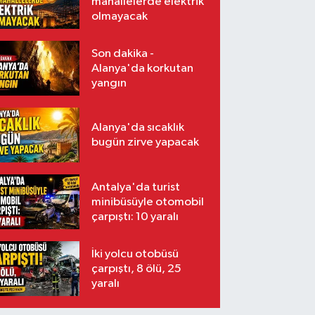
mahallelerde elektrik
olmayacak
Son dakika -
Alanya'da korkutan
yangın
Alanya'da sıcaklık
bugün zirve yapacak
Antalya'da turist
minibüsüyle otomobil
çarpıştı: 10 yaralı
İki yolcu otobüsü
çarpıştı, 8 ölü, 25
yaralı