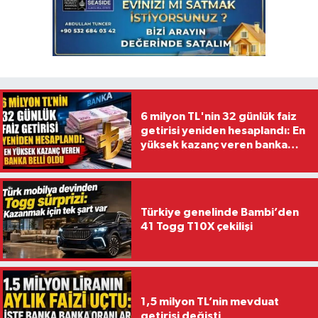
6 milyon TL'nin 32 günlük faiz
getirisi yeniden hesaplandı: En
yüksek kazanç veren banka
belli oldu
Türkiye genelinde Bambi’den
41 Togg T10X çekilişi
1,5 milyon TL’nin mevduat
getirisi değişti