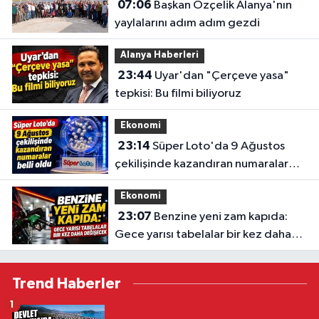
07:06
Başkan Özçelik Alanya'nın
yaylalarını adım adım gezdi
Alanya Haberleri
23:44
Uyar'dan "Çerçeve yasa"
tepkisi: Bu filmi biliyoruz
Ekonomi
23:14
Süper Loto'da 9 Ağustos
çekilişinde kazandıran numaralar
belli oldu
Ekonomi
23:07
Benzine yeni zam kapıda:
Gece yarısı tabelalar bir kez daha
değişecek
Trend Haberler
1