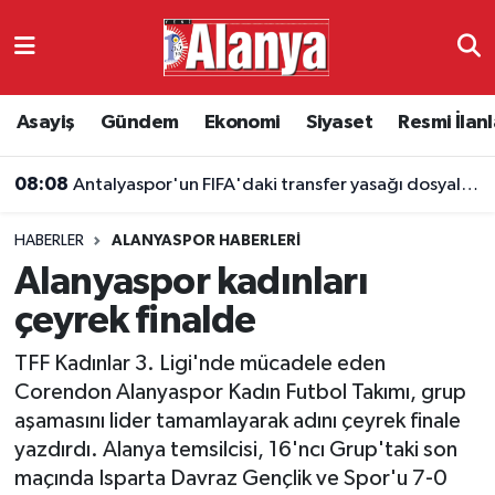
Asayiş
Antalya Nöbetçi Eczaneler
Asayiş
Gündem
Ekonomi
Siyaset
Resmi İlanl
Gündem
Antalya Hava Durumu
08:08
Antalyaspor'un FIFA'daki transfer yasağı dosyaları azalıyor
Ekonomi
Antalya Namaz Vakitleri
HABERLER
ALANYASPOR HABERLERI
Siyaset
Antalya Trafik Yoğunluk Haritası
Alanyaspor kadınları
Resmi İlanlar
Süper Lig Puan Durumu ve Fikstür
çeyrek finalde
TFF Kadınlar 3. Ligi'nde mücadele eden
Alanyaspor
Tüm Manşetler
Corendon Alanyaspor Kadın Futbol Takımı, grup
aşamasını lider tamamlayarak adını çeyrek finale
Turizm
Son Dakika Haberleri
yazdırdı. Alanya temsilcisi, 16'ncı Grup'taki son
maçında Isparta Davraz Gençlik ve Spor'u 7-0
E-Gazete
Haber Arşivi