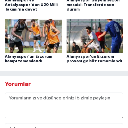
Alanyaspor ve
Alanyaspor'da yeni sezon
Antalyaspor'dan U20 Milli
mesaisi: Transferde son
Takımı'na davet
durum
Alanyaspor’un Erzurum
Alanyaspor’un Erzurum
kampı tamamlandı
provası golsüz tamamlandı
Yorumlar