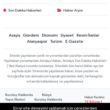
Son Dakika Haberleri
Haber Arşivi
Asayiş
Gündem
Ekonomi
Siyaset
Resmi İlanlar
Alanyaspor
Turizm
E-Gazete
Sitede yayınlanan içerik ve yorumlardan yazarları sorumludur.
Yayınlanan yorumlardan Antalya Haber, Antalya Son Dakika Haberleri
| Yeni Alanya sorumlu tutulamaz. Sitedeki tüm harici linkler ayrı bir
sayfada açılır. Sitemizde yayınlanan haber, köşe yazıları ve
fotoğraflar izin alınmaksızın kaynak gösterilse dahi, herhangi bir
ortamda kullanılamaz ve yayınlanamaz
Kuruluş Hakkında
Künye
Haber Yazılımı:
Yayın İlkeleri
Kuruluş Hakkında
TE Bilişim
|
Düzeltme Politikası
Veri Politikası
Copyright ©
En iyi site deneyimi sağlamak için çerezlerden
Kullanım Şartları