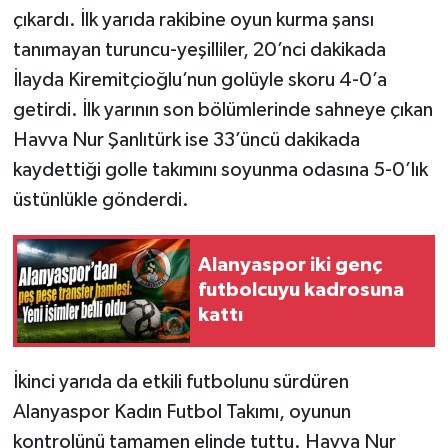
çıkardı. İlk yarıda rakibine oyun kurma şansı
tanımayan turuncu-yeşilliler, 20’nci dakikada
İlayda Kiremitçioğlu’nun golüyle skoru 4-0’a
getirdi. İlk yarının son bölümlerinde sahneye çıkan
Havva Nur Şanlıtürk ise 33’üncü dakikada
kaydettiği golle takımını soyunma odasına 5-0’lık
üstünlükle gönderdi.
Alanyaspor iki genç
futbolcuyu kadrosuna
kattı
İkinci yarıda da etkili futbolunu sürdüren
Alanyaspor Kadın Futbol Takımı, oyunun
kontrolünü tamamen elinde tuttu. Havva Nur