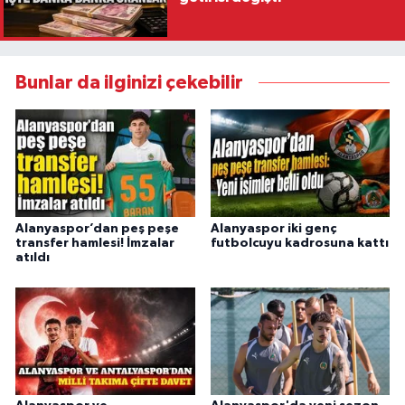
Bunlar da ilginizi çekebilir
Alanyaspor’dan peş peşe
Alanyaspor iki genç
transfer hamlesi! İmzalar
futbolcuyu kadrosuna kattı
atıldı