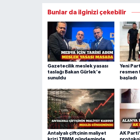
Bunlar da ilginizi çekebilir
Gazetecilik meslek yasası
Yeni Part
taslağı Bakan Gürlek'e
resmen f
sunuldu
başladı
Antalyalı çiftçinin maliyet
AK Parti
krizi TBMM gündeminde
protoko