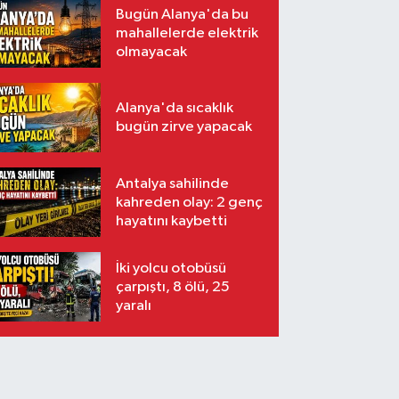
Bugün Alanya'da bu
mahallelerde elektrik
olmayacak
Alanya'da sıcaklık
bugün zirve yapacak
Antalya sahilinde
kahreden olay: 2 genç
hayatını kaybetti
İki yolcu otobüsü
çarpıştı, 8 ölü, 25
yaralı