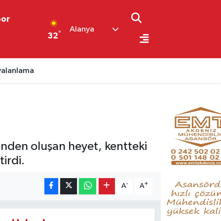
por
Alanya
°
32
 yalanlama
nden oluşan heyet, kentteki
irdi.
-
+
A
A