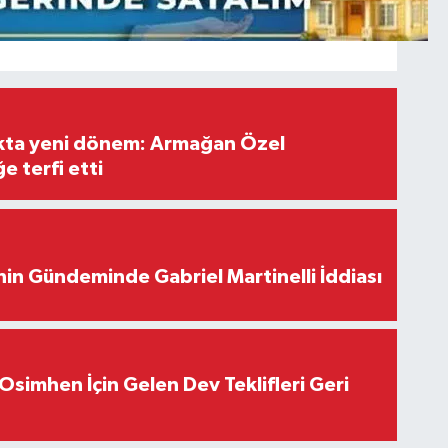
ıkta yeni dönem: Armağan Özel
e terfi etti
in Gündeminde Gabriel Martinelli İddiası
Osimhen İçin Gelen Dev Teklifleri Geri