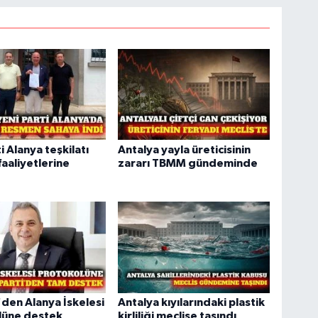
i Alanya teşkilatı
Antalya yayla üreticisinin
aaliyetlerine
zararı TBMM gündeminde
'den Alanya İskelesi
Antalya kıyılarındaki plastik
lüne destek
kirliliği meclise taşındı