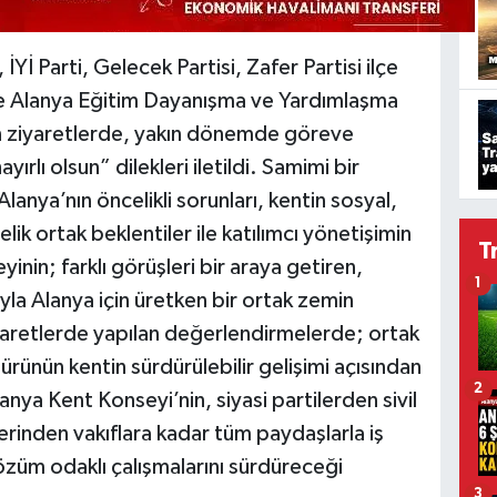
İ Parti, Gelecek Partisi, Zafer Partisi ilçe
D ve Alanya Eğitim Dayanışma ve Yardımlaşma
len ziyaretlerde, yakın dönemde göreve
rlı olsun” dilekleri iletildi. Samimi bir
ya’nın öncelikli sorunları, kentin sosyal,
ik ortak beklentiler ile katılımcı yönetişimin
T
inin; farklı görüşleri bir araya getiren,
1
yla Alanya için üretken bir ortak zemin
Ziyaretlerde yapılan değerlendirmelerde; ortak
ltürünün kentin sürdürülebilir gelişimi açısından
2
nya Kent Konseyi’nin, siyasi partilerden sivil
erinden vakıflara kadar tüm paydaşlarla iş
çözüm odaklı çalışmalarını sürdüreceği
3