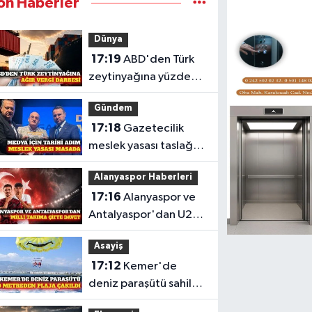
on Haberler
Dünya
17:19
ABD'den Türk
zeytinyağına yüzde
12,5 ek vergi kararı
Gündem
17:18
Gazetecilik
meslek yasası taslağı
Bakan Gürlek'e
Alanyaspor Haberleri
sunuldu
17:16
Alanyaspor ve
Antalyaspor'dan U20
Milli Takımı'na davet
Asayiş
17:12
Kemer'de
deniz paraşütü sahile
düştü: 2 yaralı