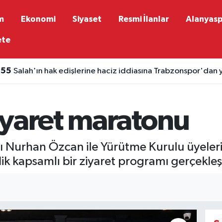
m
Ekonomi
Siyaset
Resmi İlanlar
Alanyas
ete
:55
Salah'ın hak edişlerine haciz iddiasına Trabzonspor'dan
iyaret maratonu
 Nurhan Özcan ile Yürütme Kurulu üyeleri
elik kapsamlı bir ziyaret programı gerçekleşt