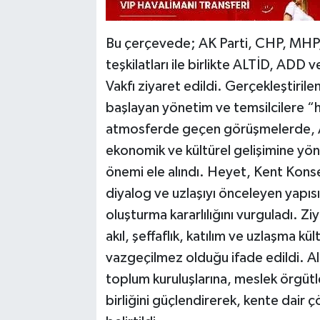
Bu çerçevede; AK Parti, CHP, MHP, İY
teşkilatları ile birlikte ALTİD, AD
Vakfı ziyaret edildi. Gerçekleştiri
başlayan yönetim ve temsilcilere “hayı
atmosferde geçen görüşmelerde, Alan
ekonomik ve kültürel gelişimine yönel
önemi ele alındı. Heyet, Kent Konsey
diyalog ve uzlaşıyı önceleyen yapısı
oluşturma kararlılığını vurguladı. 
akıl, şeffaflık, katılım ve uzlaşma kü
vazgeçilmez olduğu ifade edildi. Ala
toplum kuruluşlarına, meslek örgütl
birliğini güçlendirerek, kente dair 