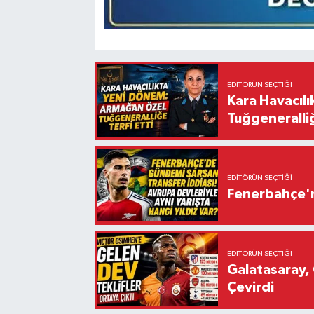
EDITÖRÜN SEÇTIĞI
Kara Havacıl
Tuğgeneralliğ
EDITÖRÜN SEÇTIĞI
Fenerbahçe'n
EDITÖRÜN SEÇTIĞI
Galatasaray, 
Çevirdi