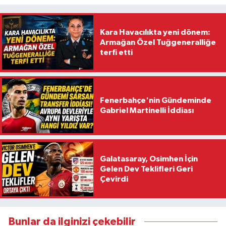
Kara Havacılıkta yeni dönem:
Armağan Özel Tuğgeneralliğe
terfi etti
Fenerbahçe'nin Gündeminde
Gabriel Martinelli İddiası
Galatasaray, Osimhen İçin
Gelen Dev Teklifleri Geri
Çevirdi
Bunlar da ilginizi çekebilir