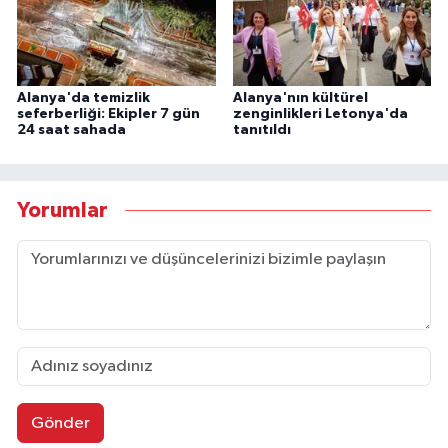
Alanya'da temizlik
Alanya'nın kültürel
seferberliği: Ekipler 7 gün
zenginlikleri Letonya'da
24 saat sahada
tanıtıldı
Yorumlar
Gönder