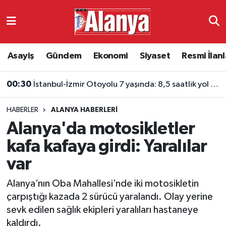
Asayiş
Antalya Nöbetçi Eczaneler
Asayiş
Gündem
Ekonomi
Siyaset
Resmi İlanl
Gündem
Antalya Hava Durumu
00:30
İstanbul-İzmir Otoyolu 7 yaşında: 8,5 saatlik yol 3,5 saate indi
Ekonomi
Antalya Namaz Vakitleri
HABERLER
ALANYA HABERLERI
Siyaset
Antalya Trafik Yoğunluk Haritası
Alanya'da motosikletler
Resmi İlanlar
Süper Lig Puan Durumu ve Fikstür
kafa kafaya girdi: Yaralılar
var
Alanyaspor
Tüm Manşetler
Alanya’nın Oba Mahallesi’nde iki motosikletin
Turizm
Son Dakika Haberleri
çarpıştığı kazada 2 sürücü yaralandı. Olay yerine
sevk edilen sağlık ekipleri yaralıları hastaneye
E-Gazete
Haber Arşivi
kaldırdı.