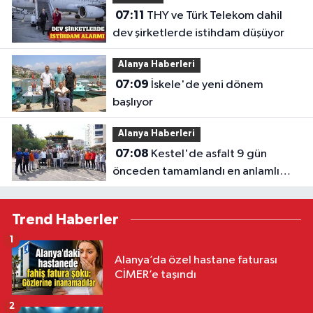
07:11
THY ve Türk Telekom dahil
dev şirketlerde istihdam düşüyor
Alanya Haberleri
07:09
İskele'de yeni dönem
başlıyor
Alanya Haberleri
07:08
Kestel'de asfalt 9 gün
önceden tamamlandı en anlamlı
teşekkür iş makinesinin üzerine
bırakıldı
Trend Haberler
1
Alanya’da özel hastane faturası
CİMER’e taşındı
2