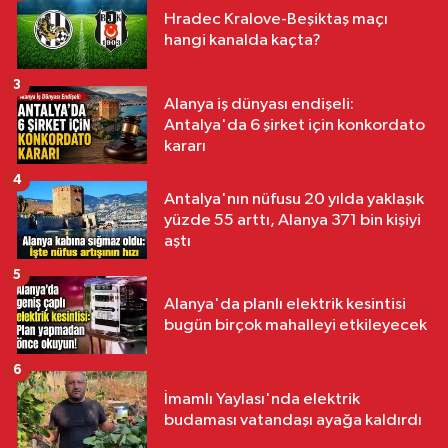
Hradec Kralove-Beşiktaş maçı
hangi kanalda kaçta?
3
Alanya iş dünyası endişeli:
Antalya'da 6 şirket için konkordato
kararı
4
Antalya'nın nüfusu 20 yılda yaklaşık
yüzde 55 arttı, Alanya 371 bin kişiyi
aştı
5
Alanya'da planlı elektrik kesintisi
bugün birçok mahalleyi etkileyecek
6
İmamlı Yaylası'nda elektrik
budaması vatandaşı ayağa kaldırdı