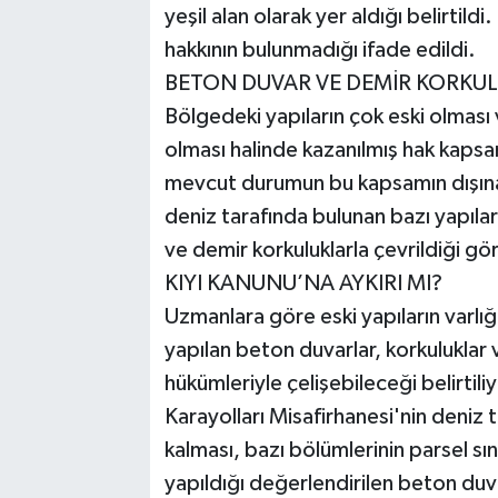
yeşil alan olarak yer aldığı belirtil
hakkının bulunmadığı ifade edildi.
BETON DUVAR VE DEMİR KORKUL
Bölgedeki yapıların çok eski olması
olması halinde kazanılmış hak kapsam
mevcut durumun bu kapsamın dışına ç
deniz tarafında bulunan bazı yapıları
ve demir korkuluklarla çevrildiği gö
KIYI KANUNU’NA AYKIRI MI?
Uzmanlara göre eski yapıların varl
yapılan beton duvarlar, korkuluklar 
hükümleriyle çelişebileceği belirti
Karayolları Misafirhanesi'nin deniz t
kalması, bazı bölümlerinin parsel sı
yapıldığı değerlendirilen beton duv