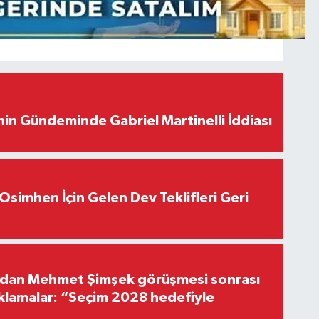
in Gündeminde Gabriel Martinelli İddiası
Osimhen İçin Gelen Dev Teklifleri Geri
'dan Mehmet Şimşek görüşmesi sonrası
ıklamalar: “Seçim 2028 hedefiyle