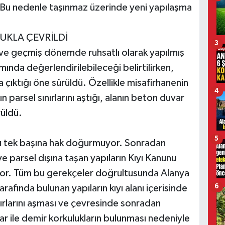
di. Bu nedenle taşınmaz üzerinde yeni yapılaşma
UKLA ÇEVRİLDİ
3
 ve geçmiş dönemde ruhsatlı olarak yapılmış
ında değerlendirilebileceği belirtilirken,
ıktığı öne sürüldü. Özellikle misafirhanenin
4
n parsel sınırlarını aştığı, alanın beton duvar
rüldü.
5
ığı tek başına hak doğurmuyor. Sonradan
ve parsel dışına taşan yapıların Kıyı Kanunu
liyor. Tüm bu gerekçeler doğrultusunda Alanya
6
arafında bulunan yapıların kıyı alanı içerisinde
nırlarını aşması ve çevresinde sonradan
ar ile demir korkulukların bulunması nedeniyle