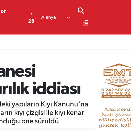
por
Alanya
°
28
anesi
ılık iddiası
deki yapıların Kıyı Kanunu'na
 kıyı çizgisi ile kıyı kenar
lunduğu öne sürüldü