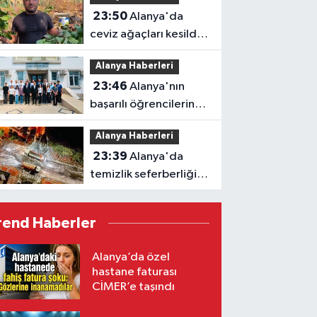
23:50
Alanya'da
ceviz ağaçları kesildi,
vatandaş isyan etti
Alanya Haberleri
23:46
Alanya'nın
başarılı öğrencilerine
Kaymakam Öztürk'ten
Alanya Haberleri
tebrik
23:39
Alanya'da
temizlik seferberliği:
Ekipler 7 gün 24 saat
sahada
rend Haberler
Alanya’da özel
hastane faturası
CİMER’e taşındı