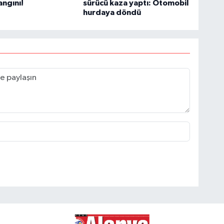
ngını!
sürücü kaza yaptı: Otomobil
hurdaya döndü