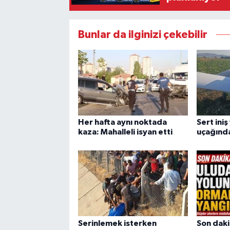
Bunlar da ilginizi çekebilir
Her hafta aynı noktada
Sert ini
kaza: Mahalleli isyan etti
uçağında
Serinlemek isterken
Son daki