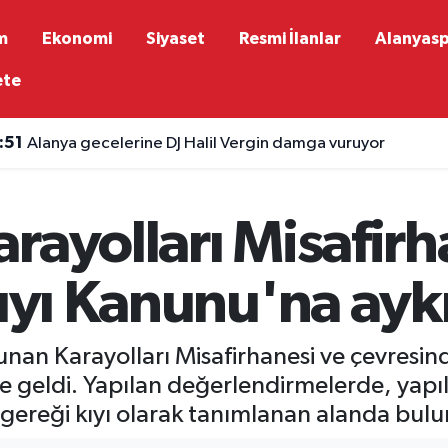
m
Ekonomi
Siyaset
Resmi İlanlar
Alanyas
ete
:51
Alanya gecelerine DJ Halil Vergin damga vuruyor
rayolları Misafirh
ıyı Kanunu'na aykır
unan Karayolları Misafirhanesi ve çevresin
geldi. Yapılan değerlendirmelerde, yapıların
sa gereği kıyı olarak tanımlanan alanda bu