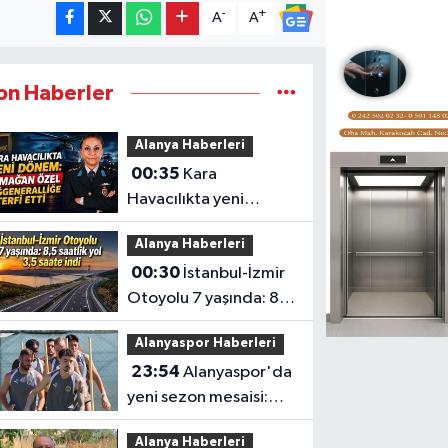
-
+
A
A
on Haberler
Alanya Haberleri
00:35
Kara
Havacılıkta yeni
dönem: Armağan
Alanya Haberleri
Özel Tuğgeneralliğe
00:30
İstanbul-İzmir
terfi etti
Otoyolu 7 yaşında: 8,5
saatlik yol 3,5 saate
Alanyaspor Haberleri
indi
23:54
Alanyaspor'da
yeni sezon mesaisi:
Transferde son durum
Alanya Haberleri