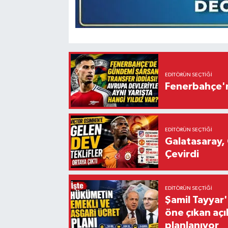
EDITÖRÜN SEÇTIĞI
Fenerbahçe'n
EDITÖRÜN SEÇTIĞI
Galatasaray, 
Çevirdi
EDITÖRÜN SEÇTIĞI
Şamil Tayyar
öne çıkan aç
planlanıyor