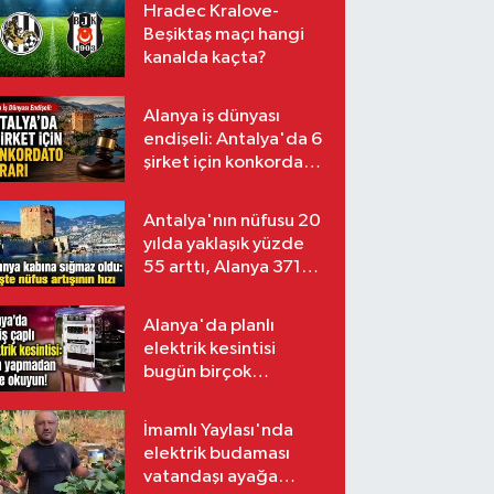
Hradec Kralove-
Beşiktaş maçı hangi
kanalda kaçta?
Alanya iş dünyası
endişeli: Antalya'da 6
şirket için konkordato
kararı
Antalya'nın nüfusu 20
yılda yaklaşık yüzde
55 arttı, Alanya 371
bin kişiyi aştı
Alanya'da planlı
elektrik kesintisi
bugün birçok
mahalleyi etkileyecek
İmamlı Yaylası'nda
elektrik budaması
vatandaşı ayağa