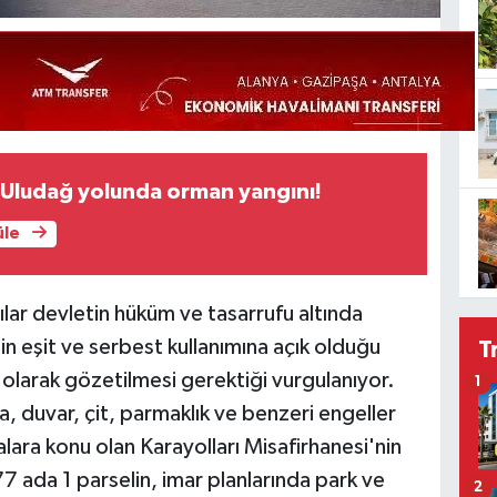
 Uludağ yolunda orman yangını!
üle
ılar devletin hüküm ve tasarrufu altında
in eşit ve serbest kullanımına açık olduğu
T
li olarak gözetilmesi gerektiği vurgulanıyor.
1
a, duvar, çit, parmaklık ve benzeri engeller
alara konu olan Karayolları Misafirhanesi'nin
 ada 1 parselin, imar planlarında park ve
2