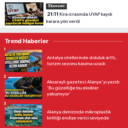
Ekonomi
21:11
Kira icrasında UYAP kaydı
karara yön verdi
Trend Haberler
1
Antalya otellerinde doluluk arttı,
turizm sezonu kasıma uzadı
2
Aksaraylı gazeteci Alanya'yı yazdı:
'Bu güzelliğe bu eksikler
yakışmıyor'
3
Alanya denizinde mikroplastik
kirliliği endişe verici seviyede