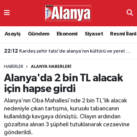
Asayiş
Antalya Nöbetçi Eczaneler
Asayiş
Gündem
Ekonomi
Siyaset
Resmi İlanl
Gündem
Antalya Hava Durumu
22:12
Kardeş şehir talsi’de alanya’nın kültürü ve yerel değerleri tanıtıldı
Ekonomi
Antalya Namaz Vakitleri
HABERLER
ALANYA HABERLERI
Siyaset
Antalya Trafik Yoğunluk Haritası
Alanya'da 2 bin TL alacak
Resmi İlanlar
Süper Lig Puan Durumu ve Fikstür
için hapse girdi
Alanya'nın Oba Mahallesi'nde 2 bin TL'lik alacak
Alanyaspor
Tüm Manşetler
nedeniyle çıkan tartışma, kurusıkı tabancanın
kullanıldığı kavgaya dönüştü. Olayın ardından
Turizm
Son Dakika Haberleri
gözaltına alınan 3 şüpheli tutuklanarak cezaevine
gönderildi.
E-Gazete
Haber Arşivi