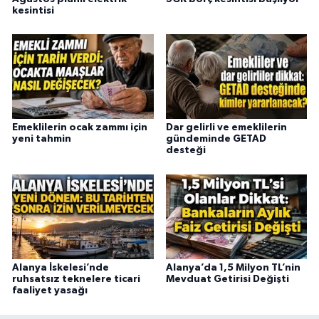
kesintisi
Emeklilerin ocak zammı için
Dar gelirli ve emeklilerin
yeni tahmin
gündeminde GETAD
desteği
Alanya İskelesi’nde
Alanya’da 1,5 Milyon TL’nin
ruhsatsız teknelere ticari
Mevduat Getirisi Değişti
faaliyet yasağı