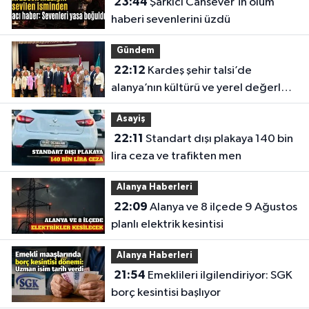
23:44
Şarkıcı Cansever’in ölüm
haberi sevenlerini üzdü
Gündem
22:12
Kardeş şehir talsi’de
alanya’nın kültürü ve yerel değerleri
tanıtıldı
Asayiş
22:11
Standart dışı plakaya 140 bin
lira ceza ve trafikten men
Alanya Haberleri
22:09
Alanya ve 8 ilçede 9 Ağustos
planlı elektrik kesintisi
Alanya Haberleri
21:54
Emeklileri ilgilendiriyor: SGK
borç kesintisi başlıyor