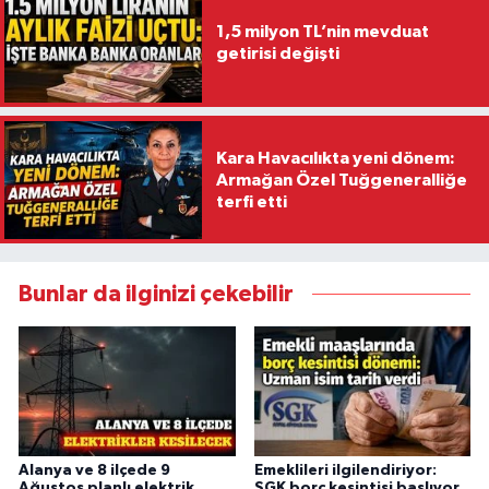
1,5 milyon TL’nin mevduat
getirisi değişti
Kara Havacılıkta yeni dönem:
Armağan Özel Tuğgeneralliğe
terfi etti
Bunlar da ilginizi çekebilir
Alanya ve 8 ilçede 9
Emeklileri ilgilendiriyor:
Ağustos planlı elektrik
SGK borç kesintisi başlıyor