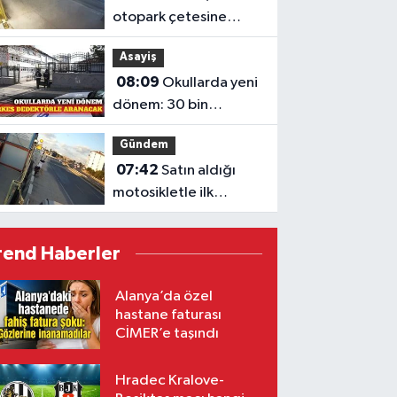
otopark çetesine
darbe
Asayiş
08:09
Okullarda yeni
dönem: 30 bin
güvenliğe dedektör
Gündem
yetkisi
07:42
Satın aldığı
motosikletle ilk
gününde hayatını
kaybetti
rend Haberler
Alanya’da özel
hastane faturası
CİMER’e taşındı
Hradec Kralove-