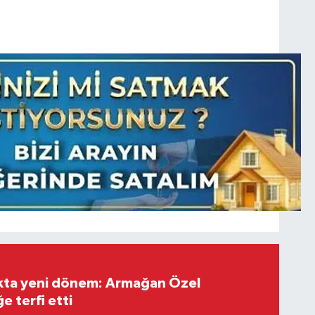
ıkta yeni dönem: Armağan Özel
e terfi etti