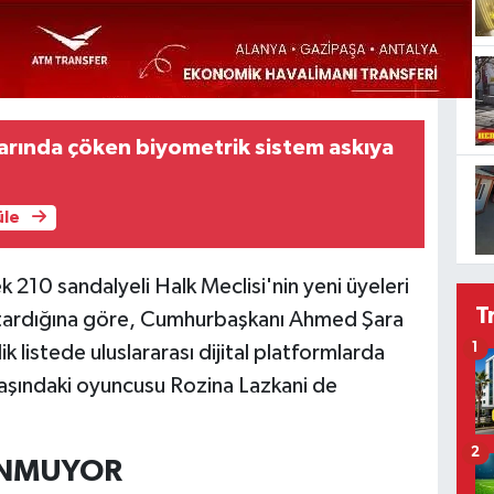
larında çöken biyometrik sistem askıya
üle
210 sandalyeli Halk Meclisi'nin yeni üyeleri
T
aktardığına göre, Cumhurbaşkanı Ahmed Şara
1
 listede uluslararası dijital platformlarda
yaşındaki oyuncusu Rozina Lazkani de
2
UNMUYOR