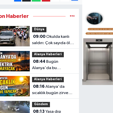
on Haberler
Dünya
09:00
Okulda kanlı
saldırı: Çok sayıda ölü
ve yaralı var
Alanya Haberleri
08:44
Bugün
Alanya'da bu
mahallelerde elektrik
Alanya Haberleri
olmayacak
08:16
Alanya'da
sıcaklık bugün zirve
yapacak
Gündem
08:13
Yasa dışı