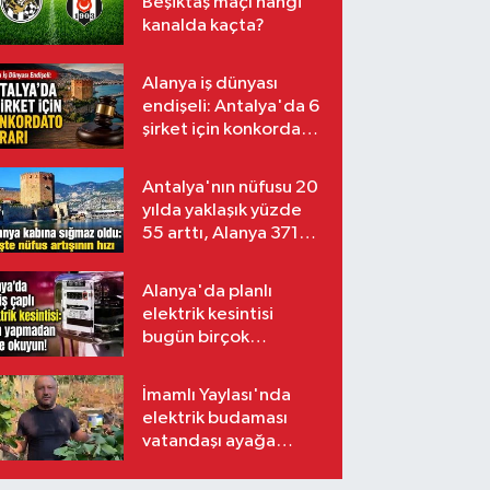
Beşiktaş maçı hangi
kanalda kaçta?
Alanya iş dünyası
endişeli: Antalya'da 6
şirket için konkordato
kararı
Antalya'nın nüfusu 20
yılda yaklaşık yüzde
55 arttı, Alanya 371
bin kişiyi aştı
Alanya'da planlı
elektrik kesintisi
bugün birçok
mahalleyi etkileyecek
İmamlı Yaylası'nda
elektrik budaması
vatandaşı ayağa
kaldırdı