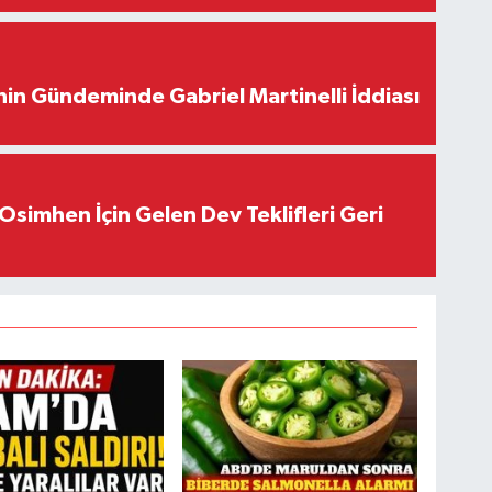
in Gündeminde Gabriel Martinelli İddiası
Osimhen İçin Gelen Dev Teklifleri Geri