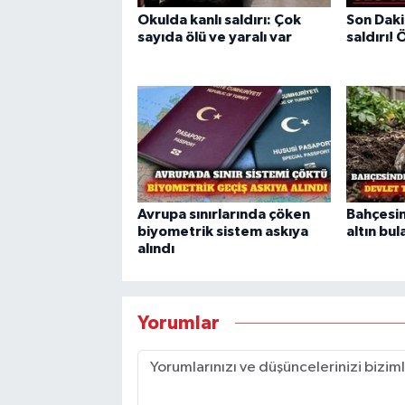
Okulda kanlı saldırı: Çok
Son Dak
sayıda ölü ve yaralı var
saldırı! 
Avrupa sınırlarında çöken
Bahçesin
biyometrik sistem askıya
altın bul
alındı
Yorumlar