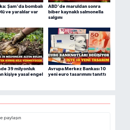
ika: Şam'da bombalı
ABD'de maruldan sonra
Ölü ve yaralılar var
biber kaynaklı salmonella
salgını
de 39 milyonluk
Avrupa Merkez Bankası 10
an kişiye yasal engel
yeni euro tasarımını tanıttı