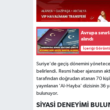
Avrupa sınır
alındı
İçeriği Görünt
Suriye'de geçiş dönemini yönetecek 
belirlendi. Resmi haber ajansının 
tarafından doğrudan atanan 70 kişilik
yayınlanan 'Al-Hayba' dizisinin 36 
bulunuyor.
SİYASİ DENEYİMİ BUL