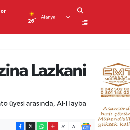
por
Alanya
°
26
zina Lazkani
o üyesi arasında, Al-Hayba
-
+
A
A