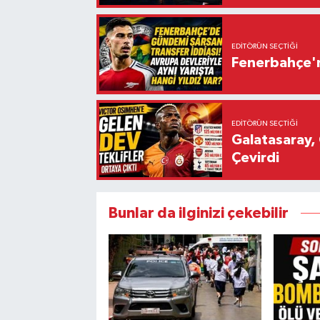
EDITÖRÜN SEÇTIĞI
Fenerbahçe'n
EDITÖRÜN SEÇTIĞI
Galatasaray, 
Çevirdi
Bunlar da ilginizi çekebilir