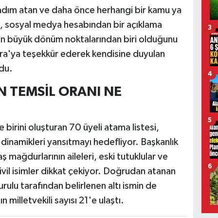
adım atan ve daha önce herhangi bir kamu ya
, sosyal medya hesabından bir açıklama
3
 en büyük dönüm noktalarından biri olduğunu
ra'ya teşekkür ederek kendisine duyulan
du.
4
 TEMSİL ORANI NE
5
birini oluşturan 70 üyeli atama listesi,
dinamikleri yansıtmayı hedefliyor. Başkanlık
 mağdurlarının aileleri, eski tutuklular ve
6
sivil isimler dikkat çekiyor. Doğrudan atanan
rulu tarafından belirlenen altı ismin de
milletvekili sayısı 21'e ulaştı.