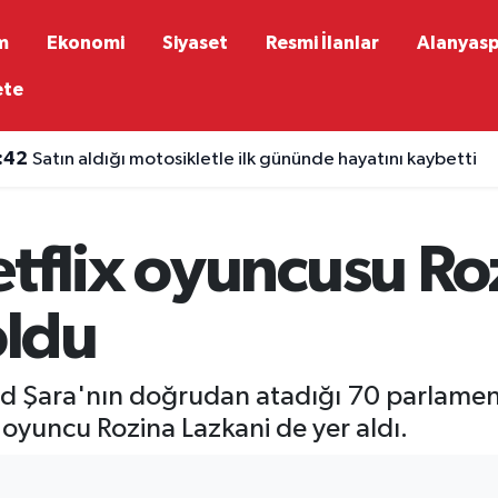
m
Ekonomi
Siyaset
Resmi İlanlar
Alanyas
ete
:42
Satın aldığı motosikletle ilk gününde hayatını kaybetti
tflix oyuncusu Ro
oldu
 Şara'nın doğrudan atadığı 70 parlament
i oyuncu Rozina Lazkani de yer aldı.