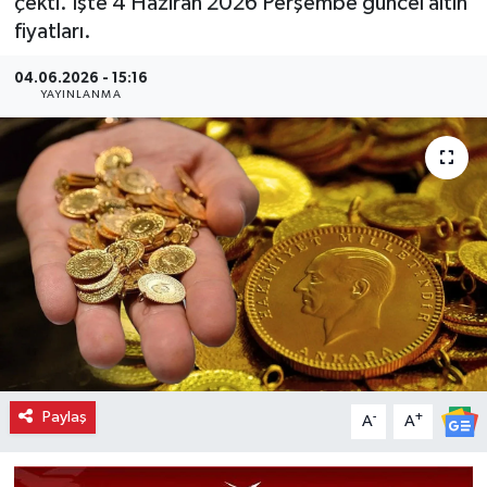
çekti. İşte 4 Haziran 2026 Perşembe güncel altın
fiyatları.
04.06.2026 - 15:16
YAYINLANMA
Paylaş
-
+
A
A