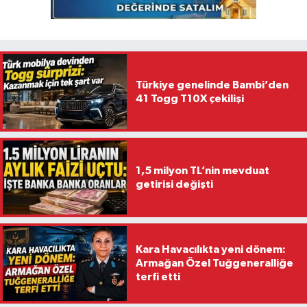
Türkiye genelinde Bambi’den
41 Togg T10X çekilişi
1,5 milyon TL’nin mevduat
getirisi değişti
Kara Havacılıkta yeni dönem:
Armağan Özel Tuğgeneralliğe
terfi etti