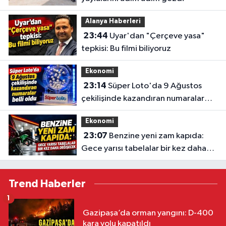
Alanya Haberleri
23:44
Uyar'dan "Çerçeve yasa"
tepkisi: Bu filmi biliyoruz
Ekonomi
23:14
Süper Loto'da 9 Ağustos
çekilişinde kazandıran numaralar
belli oldu
Ekonomi
23:07
Benzine yeni zam kapıda:
Gece yarısı tabelalar bir kez daha
değişecek
Trend Haberler
1
Gazipaşa’da orman yangını: D-400
kara yolu kapatıldı