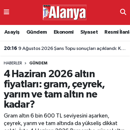
Asayiş
Antalya Nöbetçi Eczaneler
Asayiş
Gündem
Ekonomi
Siyaset
Resmi İlanl
Gündem
Antalya Hava Durumu
20:16
9 Ağustos 2026 Şans Topu sonuçları açıklandı: Kazandıran numaralar belli oldu
Ekonomi
Antalya Namaz Vakitleri
HABERLER
GÜNDEM
Siyaset
Antalya Trafik Yoğunluk Haritası
4 Haziran 2026 altın
Resmi İlanlar
Süper Lig Puan Durumu ve Fikstür
fiyatları: gram, çeyrek,
yarım ve tam altın ne
Alanyaspor
Tüm Manşetler
kadar?
Turizm
Son Dakika Haberleri
Gram altın 6 bin 600 TL seviyesini aşarken,
çeyrek, yarım ve tam altında da yükseliş dikkat
E-Gazete
Haber Arşivi