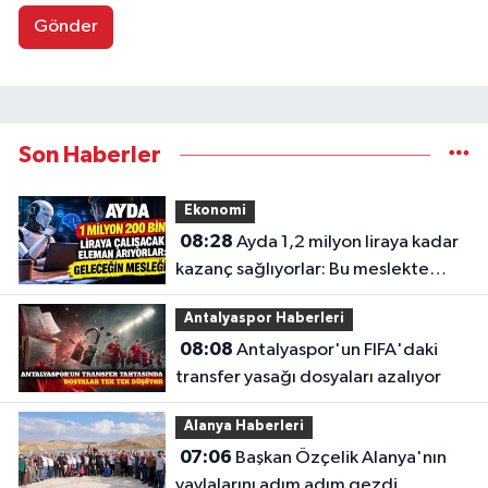
Gönder
Son Haberler
Ekonomi
08:28
Ayda 1,2 milyon liraya kadar
kazanç sağlıyorlar: Bu meslekte
eleman açığı büyüyor
Antalyaspor Haberleri
08:08
Antalyaspor'un FIFA'daki
transfer yasağı dosyaları azalıyor
Alanya Haberleri
07:06
Başkan Özçelik Alanya'nın
yaylalarını adım adım gezdi