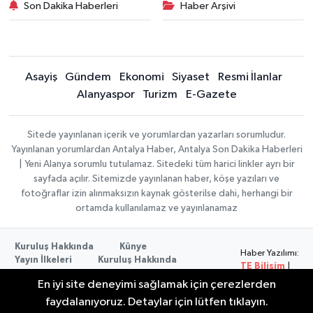
Son Dakika Haberleri
Haber Arşivi
Asayiş
Gündem
Ekonomi
Siyaset
Resmi İlanlar
Alanyaspor
Turizm
E-Gazete
Sitede yayınlanan içerik ve yorumlardan yazarları sorumludur.
Yayınlanan yorumlardan Antalya Haber, Antalya Son Dakika Haberleri
| Yeni Alanya sorumlu tutulamaz. Sitedeki tüm harici linkler ayrı bir
sayfada açılır. Sitemizde yayınlanan haber, köşe yazıları ve
fotoğraflar izin alınmaksızın kaynak gösterilse dahi, herhangi bir
ortamda kullanılamaz ve yayınlanamaz
Kuruluş Hakkında
Künye
Haber Yazılımı:
Yayın İlkeleri
Kuruluş Hakkında
TE Bilişim
|
Düzeltme Politikası
Veri Politikası
Copyright ©
En iyi site deneyimi sağlamak için çerezlerden
Kullanım Şartları
2026
faydalanıyoruz. Detaylar için lütfen tıklayın.