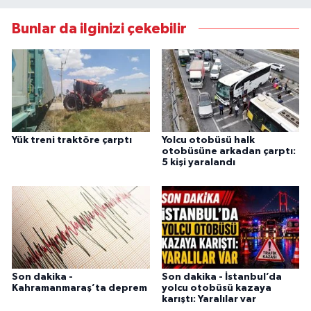
Bunlar da ilginizi çekebilir
Yük treni traktöre çarptı
Yolcu otobüsü halk
otobüsüne arkadan çarptı:
5 kişi yaralandı
Son dakika -
Son dakika - İstanbul’da
Kahramanmaraş’ta deprem
yolcu otobüsü kazaya
karıştı: Yaralılar var