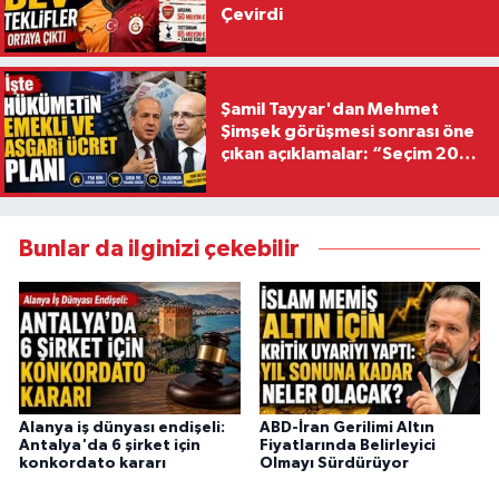
Çevirdi
Şamil Tayyar'dan Mehmet
Şimşek görüşmesi sonrası öne
çıkan açıklamalar: “Seçim 2028
hedefiyle planlanıyor
Bunlar da ilginizi çekebilir
Alanya iş dünyası endişeli:
ABD-İran Gerilimi Altın
Antalya'da 6 şirket için
Fiyatlarında Belirleyici
konkordato kararı
Olmayı Sürdürüyor