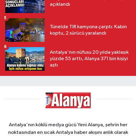
açıklandı
5
Tünelde TIR kamyona çarptı: Kabin
koptu, 2 sürücü yaralandı
6
Antalya'nın nüfusu 20 yılda yaklaşık
yüzde 55 arttı, Alanya 371 bin kişiyi
aştı
Antalya'nın köklü medya gücü Yeni Alanya, şehrin her
noktasından en sıcak Antalya haber akışını anlık olarak