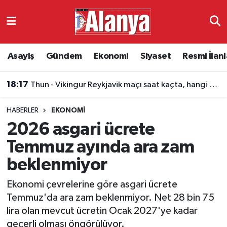
Asayiş
Antalya Nöbetçi Eczaneler
Asayiş
Gündem
Ekonomi
Siyaset
Resmi İlanl
Gündem
Antalya Hava Durumu
18:17
Thun - Vikingur Reykjavik maçı saat kaçta, hangi kanalda?
Ekonomi
Antalya Namaz Vakitleri
HABERLER
EKONOMI
Siyaset
Antalya Trafik Yoğunluk Haritası
2026 asgari ücrete
Resmi İlanlar
Süper Lig Puan Durumu ve Fikstür
Temmuz ayında ara zam
beklenmiyor
Alanyaspor
Tüm Manşetler
Ekonomi çevrelerine göre asgari ücrete
Turizm
Son Dakika Haberleri
Temmuz'da ara zam beklenmiyor. Net 28 bin 75
lira olan mevcut ücretin Ocak 2027'ye kadar
E-Gazete
Haber Arşivi
geçerli olması öngörülüyor.