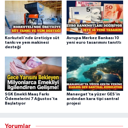
Korkuteli'nde üreticiye süt
Avrupa Merkez Bankası 10
tankı ve yem makinesi
yeni euro tasarımını tanıttı
desteği
SGK Emekli Maaş Farkı
Manavgat'ta yüzer GES'in
Ödemelerini 7 Ağustos'ta
ardından kara tipi santral
Başlatıyor
projesi
Yorumlar