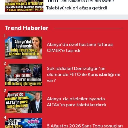
18:11
Dini Nikâhta Gelinin Mehir
Talebi yürekleri ağıza getirdi
Trend Haberler
1
Alanya’da özel hastane faturası
CİMER’e taşındı
2
Şok iddialar! Denizolgun'un
ölümünde FETÖ ile Kuriş işbirliği mi
var?
3
Alanya'da otelciler isyanda.
ALTAV'ın para talebi kızdırdı
4
5 Ağustos 2026 Şans Topu sonuçları