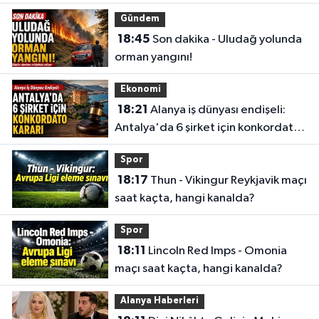
Gündem
18:45
Son dakika - Uludağ yolunda
orman yangını!
Ekonomi
18:21
Alanya iş dünyası endişeli:
Antalya'da 6 şirket için konkordato
kararı
Spor
18:17
Thun - Vikingur Reykjavik maçı
saat kaçta, hangi kanalda?
Spor
18:11
Lincoln Red Imps - Omonia
maçı saat kaçta, hangi kanalda?
Alanya Haberleri