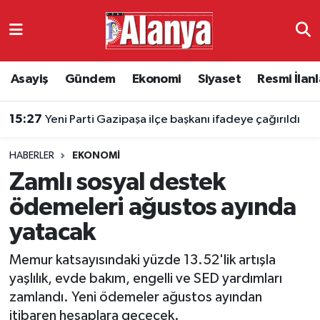
Asayiş
Antalya Nöbetçi Eczaneler
Asayiş
Gündem
Ekonomi
Siyaset
Resmi İlanl
Gündem
Antalya Hava Durumu
15:27
Yeni Parti Gazipaşa ilçe başkanı ifadeye çağırıldı
Ekonomi
Antalya Namaz Vakitleri
HABERLER
EKONOMI
Siyaset
Antalya Trafik Yoğunluk Haritası
Zamlı sosyal destek
Resmi İlanlar
Süper Lig Puan Durumu ve Fikstür
ödemeleri ağustos ayında
yatacak
Alanyaspor
Tüm Manşetler
Memur katsayısındaki yüzde 13.52'lik artışla
Turizm
Son Dakika Haberleri
yaşlılık, evde bakım, engelli ve SED yardımları
zamlandı. Yeni ödemeler ağustos ayından
E-Gazete
Haber Arşivi
itibaren hesaplara geçecek.