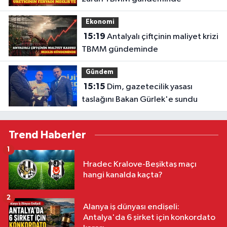
Ekonomi
15:19
Antalyalı çiftçinin maliyet krizi
TBMM gündeminde
Gündem
15:15
Dim, gazetecilik yasası
taslağını Bakan Gürlek'e sundu
Trend Haberler
1
Hradec Kralove-Beşiktaş maçı
hangi kanalda kaçta?
2
Alanya iş dünyası endişeli:
Antalya'da 6 şirket için konkordato