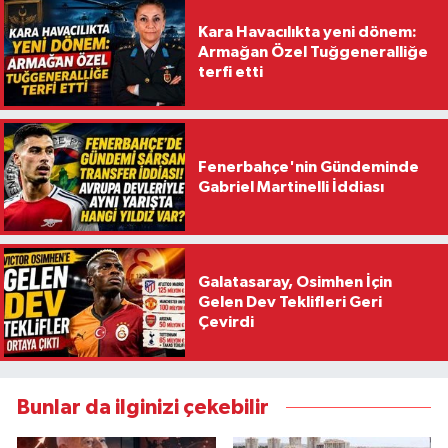
Kara Havacılıkta yeni dönem:
Armağan Özel Tuğgeneralliğe
terfi etti
Fenerbahçe'nin Gündeminde
Gabriel Martinelli İddiası
Galatasaray, Osimhen İçin
Gelen Dev Teklifleri Geri
Çevirdi
Bunlar da ilginizi çekebilir