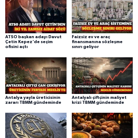
ATSO başkan adayı Davut
Faizsiz ev ve araç
Çetin Kepez'de seçim
finansmanına sözleşme
ofisini açtı
sınırı geliyor
Antalya yayla üreticisinin
Antalyalı çiftçinin maliyet
zararı TBMM gündeminde
krizi TBMM gündeminde