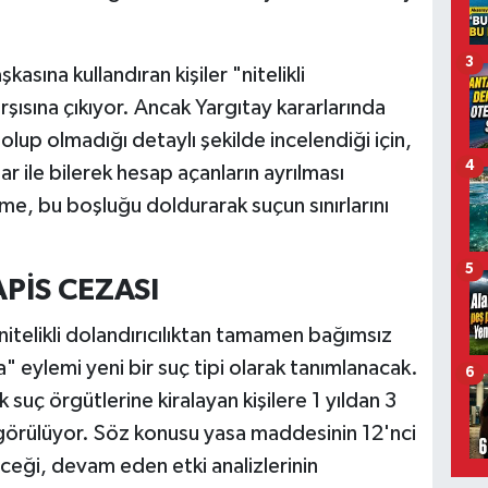
3
sına kullandıran kişiler "nitelikli
rşısına çıkıyor. Ancak Yargıtay kararlarında
olup olmadığı detaylı şekilde incelendiği için,
4
 ile bilerek hesap açanların ayrılması
e, bu boşluğu doldurarak suçun sınırlarını
5
APİS CEZASI
nitelikli dolandırıcılıktan tamamen bağımsız
 eylemi yeni bir suç tipi olarak tanımlanacak.
6
 suç örgütlerine kiralayan kişilere 1 yıldan 3
ngörülüyor. Söz konusu yasa maddesinin 12'nci
ceği, devam eden etki analizlerinin