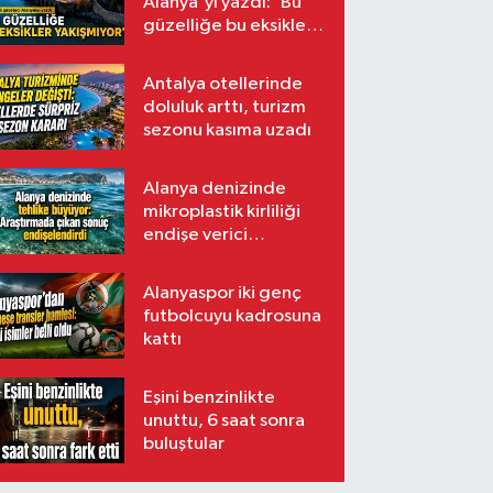
Alanya'yı yazdı: 'Bu
güzelliğe bu eksikler
yakışmıyor'
Antalya otellerinde
doluluk arttı, turizm
sezonu kasıma uzadı
Alanya denizinde
mikroplastik kirliliği
endişe verici
seviyede
Alanyaspor iki genç
futbolcuyu kadrosuna
kattı
Eşini benzinlikte
unuttu, 6 saat sonra
buluştular