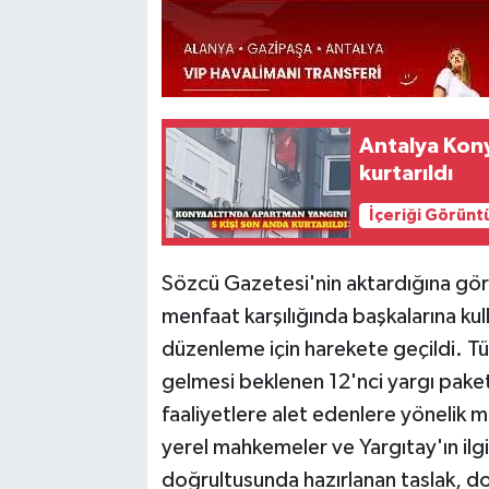
Antalya Kony
kurtarıldı
İçeriği Görünt
Sözcü Gazetesi'nin aktardığına gör
menfaat karşılığında başkalarına kull
düzenleme için harekete geçildi. T
gelmesi beklenen 12'nci yargı paket
faaliyetlere alet edenlere yönelik müs
yerel mahkemeler ve Yargıtay'ın ilgi
doğrultusunda hazırlanan taslak, dola