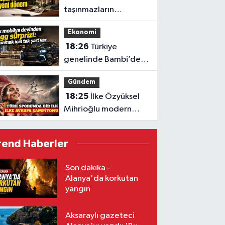
taşınmazların
satışında yeni dönem
Ekonomi
18:26
Türkiye
genelinde Bambi’den
41 Togg T10X çekilişi
Gündem
18:25
İlke Özyüksel
Mihrioğlu modern
pentatlonda Avrupa
şampiyonu
rend Haberler
Son dakika -
Alanya'da korkutan
yangın
Aksaraylı gazeteci