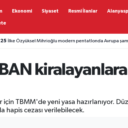
m
Ekonomi
Siyaset
Resmi İlanlar
Alanyas
ete
:25
İlke Özyüksel Mihrioğlu modern pentatlonda Avrupa şa
AN kiralayanlara 
r için TBMM'de yeni yasa hazırlanıyor. Dü
nda hapis cezası verilebilecek.