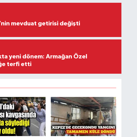
’nin mevduat getirisi değişti
ıkta yeni dönem: Armağan Özel
e terfi etti