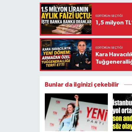
EDITÖRÜN SEÇTIĞI
1,5 milyon TL
EDITÖRÜN SEÇTIĞI
Kara Havacıl
Tuğgeneralliğ
Bunlar da ilginizi çekebilir