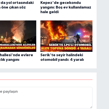
'da yol ortasındaki
Kepez'de gecekondu
 öne çıkan söz
yangını: Boş ev kullanılamaz
hale geldi
allesi'nde evlere
Serik'te seyir halindeki
lık yangını
otomobil yandı: 4 yaralı