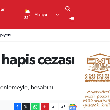
por
Alanya
°
31
mpiyonu
hapis cezası
zenlemeyle, hesabını
-
+
A
A