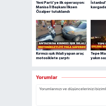
Yeni Parti'ye ilk operasyon:
İstanbul
Manisa İl Başkanı İlksen
kavgada
Özalper tutuklandı
Kırmızı ışık ihlali yapan araç
Tepe Mah
motosiklete çarptı
yakın saz
Yorumlar