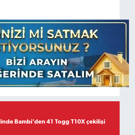
linde Bambi’den 41 Togg T10X çekilişi