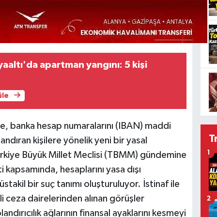
aaltı'da apartman yangını: 5 kişi
üle
e, banka hesap numaralarını (IBAN) maddi
T
andıran kişilere yönelik yeni bir yasal
1
ürkiye Büyük Millet Meclisi (TBMM) gündemine
i kapsamında, hesaplarını yasa dışı
takil bir suç tanımı oluşturuluyor. İstinaf ile
li ceza dairelerinden alınan görüşler
2
ndırıcılık ağlarının finansal ayaklarını kesmeyi