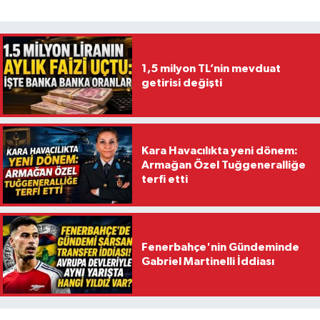
1,5 milyon TL’nin mevduat
getirisi değişti
Kara Havacılıkta yeni dönem:
Armağan Özel Tuğgeneralliğe
terfi etti
Fenerbahçe'nin Gündeminde
Gabriel Martinelli İddiası