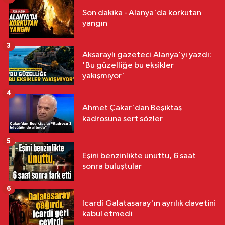
Son dakika - Alanya'da korkutan
yangın
3
Aksaraylı gazeteci Alanya'yı yazdı:
'Bu güzelliğe bu eksikler
yakışmıyor'
4
Ahmet Çakar'dan Beşiktaş
kadrosuna sert sözler
5
Eşini benzinlikte unuttu, 6 saat
sonra buluştular
6
Icardi Galatasaray'ın ayrılık davetini
kabul etmedi