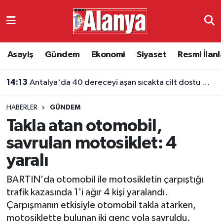
Asayiş
Antalya Nöbetçi Eczaneler
Asayiş
Gündem
Ekonomi
Siyaset
Resmi İlanl
Gündem
Antalya Hava Durumu
14:13
Antalya'da 40 dereceyi aşan sıcakta cilt dostu giyim
Ekonomi
Antalya Namaz Vakitleri
HABERLER
GÜNDEM
Siyaset
Antalya Trafik Yoğunluk Haritası
Takla atan otomobil,
Resmi İlanlar
Süper Lig Puan Durumu ve Fikstür
savrulan motosiklet: 4
yaralı
Alanyaspor
Tüm Manşetler
BARTIN'da otomobil ile motosikletin çarpıştığı
Turizm
Son Dakika Haberleri
trafik kazasında 1'i ağır 4 kişi yaralandı.
Çarpışmanın etkisiyle otomobil takla atarken,
E-Gazete
Haber Arşivi
motosiklette bulunan iki genç yola savruldu.