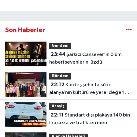
Son Haberler
Gündem
23:44
Şarkıcı Cansever’in ölüm
haberi sevenlerini üzdü
Gündem
22:12
Kardeş şehir talsi’de
alanya’nın kültürü ve yerel değerleri
tanıtıldı
Asayiş
22:11
Standart dışı plakaya 140 bin
lira ceza ve trafikten men
Alanya Haberleri