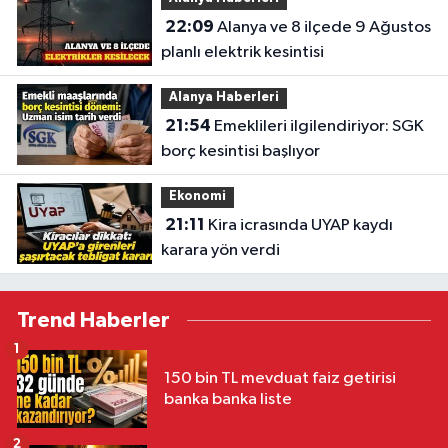
22:09
Alanya ve 8 ilçede 9 Ağustos
planlı elektrik kesintisi
Alanya Haberleri
21:54
Emeklileri ilgilendiriyor: SGK
borç kesintisi başlıyor
Ekonomi
21:11
Kira icrasında UYAP kaydı
karara yön verdi
Trend Haberler
1
150 bin TL mevduat faiz getirisi
banka banka liste
2