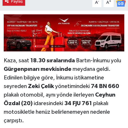
Paylaş
-
+
A
A
Kaza, saat
18.30 sıralarında
Bartın-İnkumu yolu
Gürgenpınarı mevkisinde
meydana geldi.
Edinilen bilgiye göre, İnkumu istikametine
seyreden
Zeki Çelik
yönetimindeki
74 BN 660
plakalı otomobil, aynı yönde ilerleyen
Ceyhun
Özdal (20)
idaresindeki
34 FJU 761
plakalı
motosikletle henüz belirlenemeyen nedenle
çarpıştı.