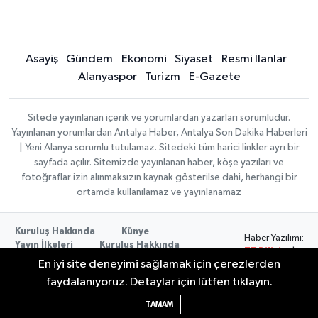
Asayiş
Gündem
Ekonomi
Siyaset
Resmi İlanlar
Alanyaspor
Turizm
E-Gazete
Sitede yayınlanan içerik ve yorumlardan yazarları sorumludur.
Yayınlanan yorumlardan Antalya Haber, Antalya Son Dakika Haberleri
| Yeni Alanya sorumlu tutulamaz. Sitedeki tüm harici linkler ayrı bir
sayfada açılır. Sitemizde yayınlanan haber, köşe yazıları ve
fotoğraflar izin alınmaksızın kaynak gösterilse dahi, herhangi bir
ortamda kullanılamaz ve yayınlanamaz
Kuruluş Hakkında
Künye
Haber Yazılımı:
Yayın İlkeleri
Kuruluş Hakkında
TE Bilişim
|
Düzeltme Politikası
Veri Politikası
En iyi site deneyimi sağlamak için çerezlerden
Copyright ©
Kullanım Şartları
2026
faydalanıyoruz. Detaylar için lütfen tıklayın.
TAMAM