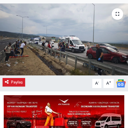
Paylaş
-
+
A
A