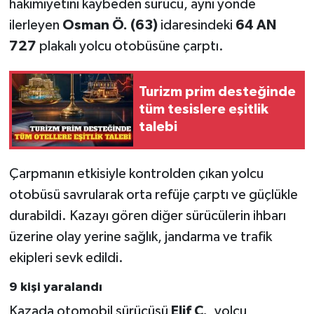
hakimiyetini kaybeden sürücü, aynı yönde
ilerleyen
Osman Ö. (63)
idaresindeki
64 AN
727
plakalı yolcu otobüsüne çarptı.
Turizm prim desteğinde
tüm tesislere eşitlik
talebi
Çarpmanın etkisiyle kontrolden çıkan yolcu
otobüsü savrularak orta refüje çarptı ve güçlükle
durabildi. Kazayı gören diğer sürücülerin ihbarı
üzerine olay yerine sağlık, jandarma ve trafik
ekipleri sevk edildi.
9 kişi yaralandı
Kazada otomobil sürücüsü
Elif Ç.
, yolcu