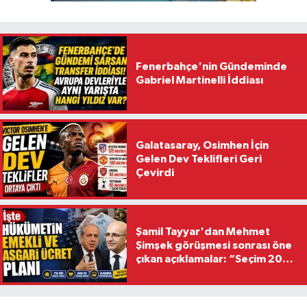
Fenerbahçe'nin Gündeminde
Gabriel Martinelli İddiası
Galatasaray, Osimhen İçin
Gelen Dev Teklifleri Geri
Çevirdi
Şamil Tayyar'dan Mehmet
Şimşek görüşmesi sonrası öne
çıkan açıklamalar: “Seçim 2028
hedefiyle planlanıyor