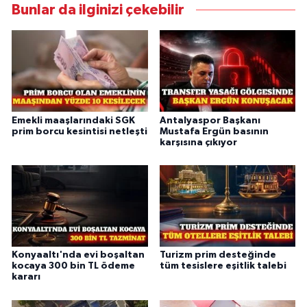
Bunlar da ilginizi çekebilir
Emekli maaşlarındaki SGK
Antalyaspor Başkanı
prim borcu kesintisi netleşti
Mustafa Ergün basının
karşısına çıkıyor
Konyaaltı'nda evi boşaltan
Turizm prim desteğinde
kocaya 300 bin TL ödeme
tüm tesislere eşitlik talebi
kararı