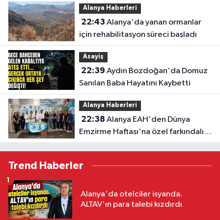
Alanya Haberleri
22:43
Alanya'da yanan ormanlar
için rehabilitasyon süreci başladı
Asayiş
22:39
Aydın Bozdoğan'da Domuz
Sanılan Baba Hayatını Kaybetti
Alanya Haberleri
22:38
Alanya EAH'den Dünya
Emzirme Haftası'na özel farkındalık
etkinliği
Trend Haberler
1
Alanya'da otelciler isyanda.
ALTAV'ın para talebi kızdırdı