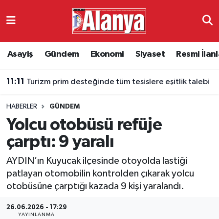
Asayiş
Antalya Nöbetçi Eczaneler
Asayiş
Gündem
Ekonomi
Siyaset
Resmi İlanl
Gündem
Antalya Hava Durumu
11:11
Turizm prim desteğinde tüm tesislere eşitlik talebi
Ekonomi
Antalya Namaz Vakitleri
HABERLER
GÜNDEM
Siyaset
Antalya Trafik Yoğunluk Haritası
Yolcu otobüsü refüje
Resmi İlanlar
Süper Lig Puan Durumu ve Fikstür
çarptı: 9 yaralı
AYDIN’ın Kuyucak ilçesinde otoyolda lastiği
Alanyaspor
Tüm Manşetler
patlayan otomobilin kontrolden çıkarak yolcu
otobüsüne çarptığı kazada 9 kişi yaralandı.
Turizm
Son Dakika Haberleri
26.06.2026 - 17:29
E-Gazete
Haber Arşivi
YAYINLANMA