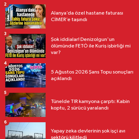
2
Alanya’da özel hastane faturası
CİMER’e taşındı
3
Şok iddialar! Denizolgun'un
ölümünde FETÖ ile Kuriş işbirliği mi
var?
4
5 Ağustos 2026 Şans Topu sonuçları
açıklandı
5
Tünelde TIR kamyona çarptı: Kabin
koptu, 2 sürücü yaralandı
6
Yapay zeka devlerinin şok işçi avı
sektörü kilitledi