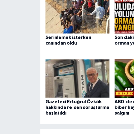
Serinlemek isterken
Son daki
canından oldu
orman ya
Gazeteci Ertuğrul Özkök
ABD'de 
hakkında re'sen soruşturma
biber ka
başlatıldı
salgını