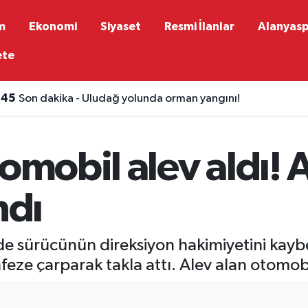
m
Ekonomi
Siyaset
Resmi İlanlar
Alanyas
ete
:45
Son dakika - Uludağ yolunda orman yangını!
tomobil alev aldı! 
ndı
e sürücünün direksiyon hakimiyetini kaybet
ze çarparak takla attı. Alev alan otomobild