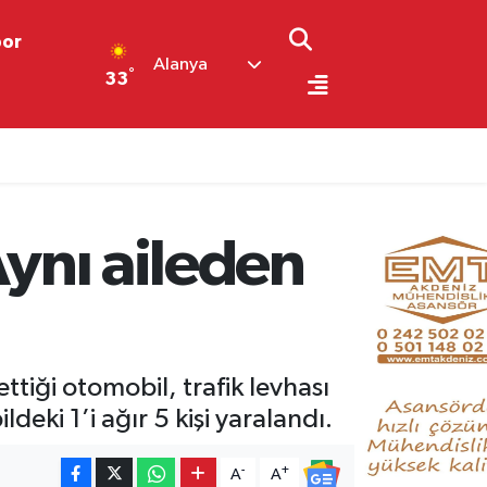
por
Alanya
°
33
Aynı aileden
tiği otomobil, trafik levhası
eki 1’i ağır 5 kişi yaralandı.
-
+
A
A