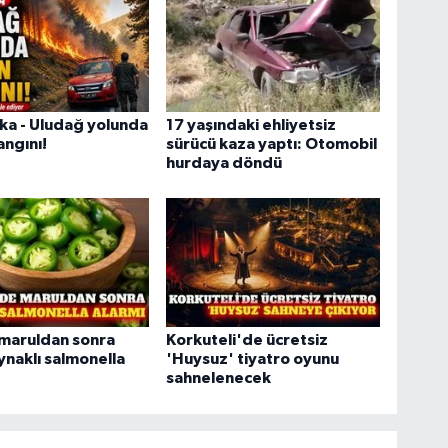
ka - Uludağ yolunda
17 yaşındaki ehliyetsiz
ngını!
sürücü kaza yaptı: Otomobil
hurdaya döndü
maruldan sonra
Korkuteli'de ücretsiz
ynaklı salmonella
'Huysuz' tiyatro oyunu
sahnelenecek