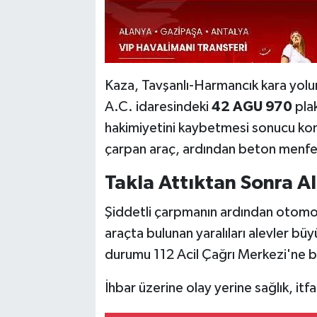
Kaza, Tavşanlı-Harmancık kara yolun
A.C. idaresindeki
42 AGU 970
plak
hakimiyetini kaybetmesi sonucu kontr
çarpan araç, ardından beton menfez
Takla Attıktan Sonra Al
Şiddetli çarpmanın ardından otomob
araçta bulunan yaralıları alevler 
durumu 112 Acil Çağrı Merkezi'ne bi
İhbar üzerine olay yerine sağlık, itfa