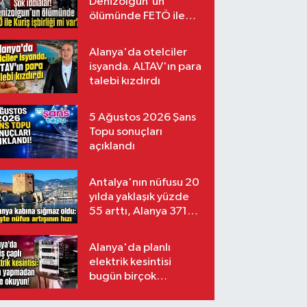
Denizolgun'un
ölümünde FETÖ ile
Kuriş işbirliği mi var?
Alanya'da otelciler
isyanda. ALTAV'ın para
talebi kızdırdı
5 Ağustos 2026 Şans
Topu sonuçları
açıklandı
Antalya'nın nüfusu 20
yılda yaklaşık yüzde
55 arttı, Alanya 371
bin kişiyi aştı
Alanya'da planlı
elektrik kesintisi
bugün birçok
mahalleyi etkileyecek