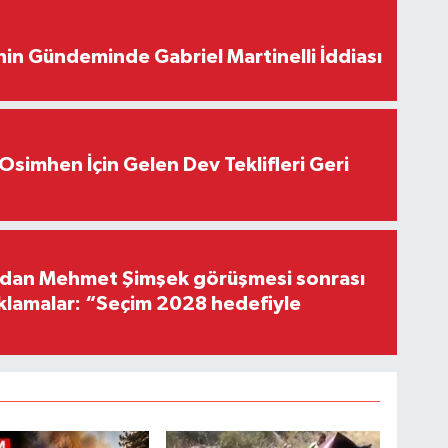
in Gündeminde Gabriel Martinelli İddiası
Osimhen İçin Gelen Dev Teklifleri Geri
'dan Mehmet Şimşek görüşmesi sonrası
ıklamalar: “Seçim 2028 hedefiyle