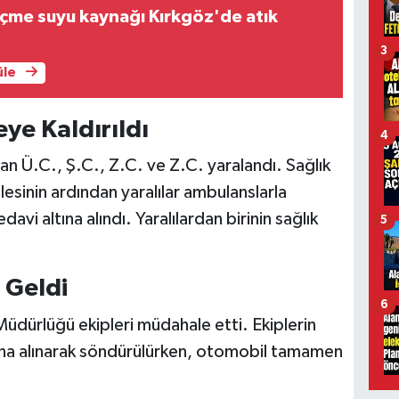
içme suyu kaynağı Kırkgöz'de atık
3
üle
eye Kaldırıldı
4
an Ü.C., Ş.C., Z.C. ve Z.C. yaralandı. Sağlık
lesinin ardından yaralılar ambulanslarla
avi altına alındı. Yaralılardan birinin sağlık
5
 Geldi
6
Müdürlüğü ekipleri müdahale etti. Ekiplerin
tına alınarak söndürülürken, otomobil tamamen