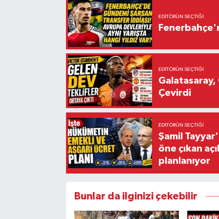
EDITÖRÜN SEÇTIĞI
Fenerbahçe'n
EDITÖRÜN SEÇTIĞI
Galatasaray, 
Çevirdi
EDITÖRÜN SEÇTIĞI
Şamil Tayyar
öne çıkan aç
planlanıyor
Bunlar da ilginizi çekebilir