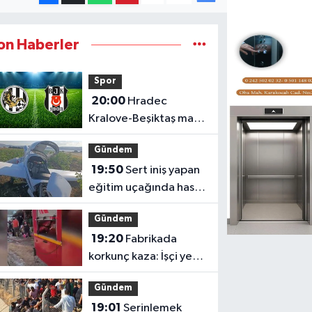
on Haberler
Spor
20:00
Hradec
Kralove-Beşiktaş maçı
hangi kanalda kaçta?
Gündem
19:50
Sert iniş yapan
eğitim uçağında hasar
oluştu
Gündem
19:20
Fabrikada
korkunç kaza: İşçi yem
makinesine sıkıştı
Gündem
19:01
Serinlemek