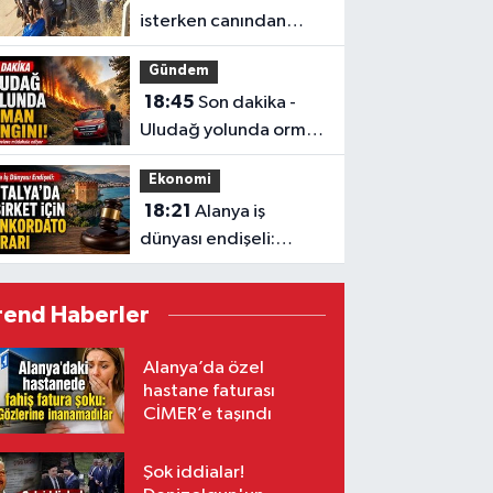
isterken canından
oldu
Gündem
18:45
Son dakika -
Uludağ yolunda orman
yangını!
Ekonomi
18:21
Alanya iş
dünyası endişeli:
Antalya'da 6 şirket
için konkordato kararı
rend Haberler
Alanya’da özel
hastane faturası
CİMER’e taşındı
Şok iddialar!