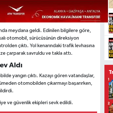
da meydana geldi. Edinilen bilgilere göre,
alı otomobil, sürücüsünün direksiyon
olden çıktı. Yol kenarındaki trafik levhasına
e çarparak savruldu ve takla attı.
ev Aldı
T
ilde yangın çıktı. Kazayı gören vatandaşlar,
1
büyümeden otomobilden çıkarmayı başarırken,
ldirdi.
iye ve güvenlik ekipleri sevk edildi.
2