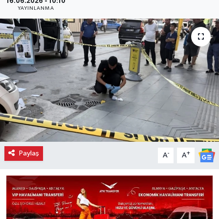
16.06.2026 - 10:10
YAYINLANMA
Paylaş
-
+
A
A