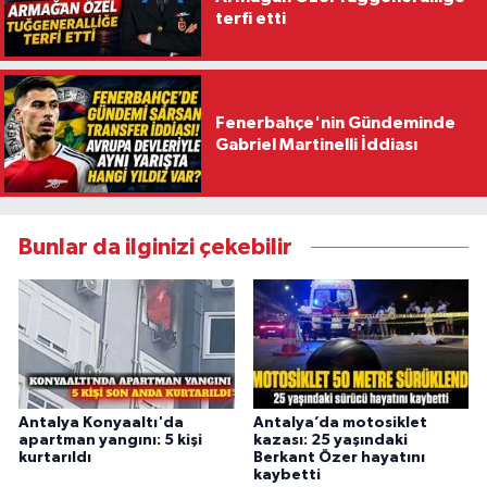
terfi etti
Fenerbahçe'nin Gündeminde
Gabriel Martinelli İddiası
Bunlar da ilginizi çekebilir
Antalya Konyaaltı'da
Antalya’da motosiklet
apartman yangını: 5 kişi
kazası: 25 yaşındaki
kurtarıldı
Berkant Özer hayatını
kaybetti