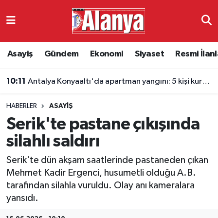
Asayiş
Antalya Nöbetçi Eczaneler
Asayiş
Gündem
Ekonomi
Siyaset
Resmi İlanl
Gündem
Antalya Hava Durumu
10:11
Antalya Konyaaltı'da apartman yangını: 5 kişi kurtarıldı
Ekonomi
Antalya Namaz Vakitleri
HABERLER
ASAYIŞ
Siyaset
Antalya Trafik Yoğunluk Haritası
Serik'te pastane çıkışında
Resmi İlanlar
Süper Lig Puan Durumu ve Fikstür
silahlı saldırı
Serik'te dün akşam saatlerinde pastaneden çıkan
Alanyaspor
Tüm Manşetler
Mehmet Kadir Ergenci, husumetli olduğu A.B.
tarafından silahla vuruldu. Olay anı kameralara
Turizm
Son Dakika Haberleri
yansıdı.
E-Gazete
Haber Arşivi