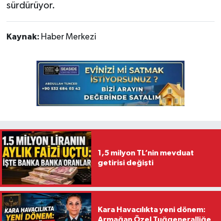
sürdürüyor.
Kaynak:
Haber Merkezi
1,5 milyon TL’nin mevduat
getirisi değişti
Kara Havacılıkta yeni dönem:
Armağan Özel Tuğgeneralliğe