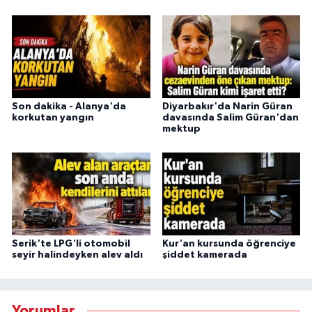
Son dakika - Alanya'da
Diyarbakır'da Narin Güran
korkutan yangın
davasında Salim Güran'dan
mektup
Serik'te LPG'li otomobil
Kur'an kursunda öğrenciye
seyir halindeyken alev aldı
şiddet kamerada
Yorumlar