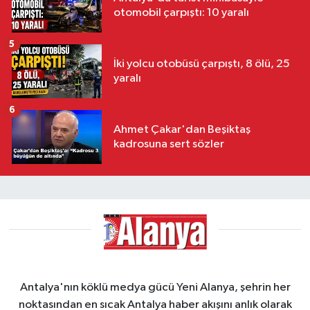
otomobil çarpıştı: 10 yaralı
5
İki yolcu otobüsü çarpıştı, 8 ölü, 25
yaralı
6
Ahmet Çakar'dan Beşiktaş
kadrosuna sert sözler
Antalya'nın köklü medya gücü Yeni Alanya, şehrin her
noktasından en sıcak Antalya haber akışını anlık olarak