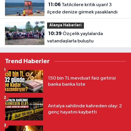
11:06
Tatilcilere kritik uyarı! 3
ilçede denize girmek yasaklandı
Alanya Haberleri
10:39
Özçelik yaylalarda
vatandaşlarla buluştu
Trend Haberler
1
150 bin TL mevduat faiz getirisi
banka banka liste
2
Antalya sahilinde kahreden olay: 2
genç hayatını kaybetti
3