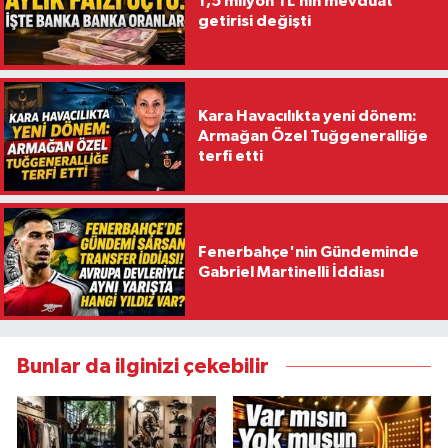
1,5 milyon TL’nin mevduat
getirisi değişti
Kara Havacılıkta yeni dönem:
Armağan Özel Tuğgeneralliğe
terfi etti
Fenerbahçe'nin Gündeminde
Gabriel Martinelli İddiası
Bunlar da ilginizi çekebilir