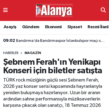
Asayiş
Antalya Nöbetçi Eczaneler
Asayiş
Gündem
Ekonomi
Siyaset
Resmi İlanl
Gündem
Antalya Hava Durumu
09:02
Bandırma’da Bandırmaspor İstanbulspor maçı saat kaçta, hangi kanalda?
Ekonomi
Antalya Namaz Vakitleri
HABERLER
MAGAZIN
Siyaset
Antalya Trafik Yoğunluk Haritası
Şebnem Ferah'ın Yenikapı
Resmi İlanlar
Süper Lig Puan Durumu ve Fikstür
Konseri için biletler satışta
TÜRK rock müziğinin güçlü sesi Şebnem Ferah,
Alanyaspor
Tüm Manşetler
2026 yaz konser serisi kapsamında hayranlarıyla
yeniden buluşmaya hazırlanıyor. Uzun bir aranın
Turizm
Son Dakika Haberleri
ardından sahne performansıyla müzikseverlerin
karşısına çıkacak olan sanatçı, 18 Temmuz 2026
E-Gazete
Haber Arşivi