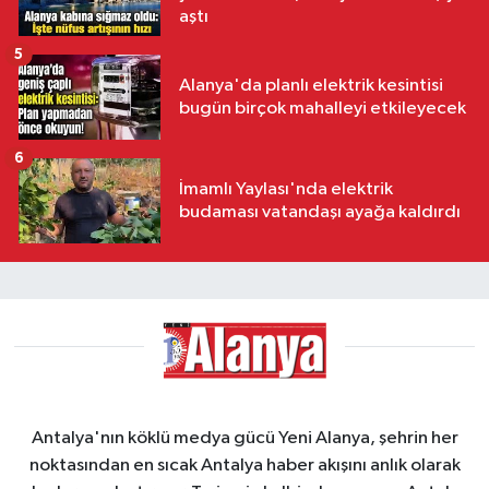
aştı
5
Alanya'da planlı elektrik kesintisi
bugün birçok mahalleyi etkileyecek
6
İmamlı Yaylası'nda elektrik
budaması vatandaşı ayağa kaldırdı
Antalya'nın köklü medya gücü Yeni Alanya, şehrin her
noktasından en sıcak Antalya haber akışını anlık olarak