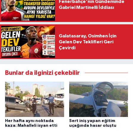
Fenerbahçe'nin Gündeminde
Gabriel Martinelli İddiası
Galatasaray, Osimhen İçin
Gelen Dev Teklifleri Geri
Çevirdi
Bunlar da ilginizi çekebilir
Her hafta aynı noktada
Sert iniş yapan eğitim
kaza: Mahalleli isyan etti
uçağında hasar oluştu