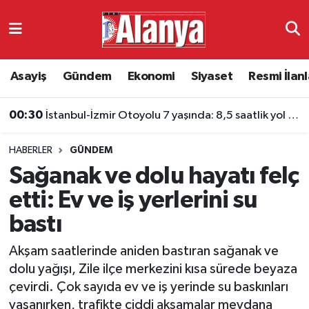
Asayiş
Antalya Nöbetçi Eczaneler
Asayiş
Gündem
Ekonomi
Siyaset
Resmi İlanl
Gündem
Antalya Hava Durumu
00:30
İstanbul-İzmir Otoyolu 7 yaşında: 8,5 saatlik yol 3,5 saate indi
Ekonomi
Antalya Namaz Vakitleri
HABERLER
GÜNDEM
Siyaset
Antalya Trafik Yoğunluk Haritası
Sağanak ve dolu hayatı felç
Resmi İlanlar
Süper Lig Puan Durumu ve Fikstür
etti: Ev ve iş yerlerini su
bastı
Alanyaspor
Tüm Manşetler
Akşam saatlerinde aniden bastıran sağanak ve
Turizm
Son Dakika Haberleri
dolu yağışı, Zile ilçe merkezini kısa sürede beyaza
çevirdi. Çok sayıda ev ve iş yerinde su baskınları
E-Gazete
Haber Arşivi
yaşanırken, trafikte ciddi aksamalar meydana