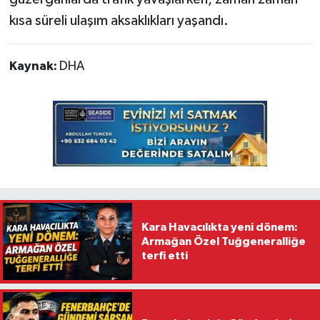
kısa süreli ulaşım aksaklıkları yaşandı.
Kaynak:
DHA
Kara Havacılıkta yeni dönem:
Armağan Özel Tuğgeneralliğe
terfi etti