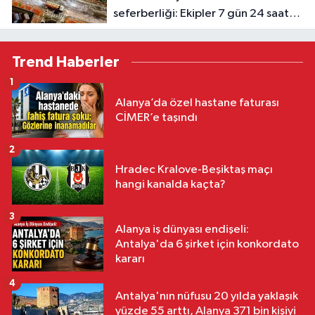
seferberliği: Ekipler 7 gün 24 saat
sahada
Trend Haberler
1
Alanya’da özel hastane faturası
CİMER’e taşındı
2
Hradec Kralove-Beşiktaş maçı
hangi kanalda kaçta?
3
Alanya iş dünyası endişeli:
Antalya'da 6 şirket için konkordato
kararı
4
Antalya'nın nüfusu 20 yılda yaklaşık
yüzde 55 arttı, Alanya 371 bin kişiyi