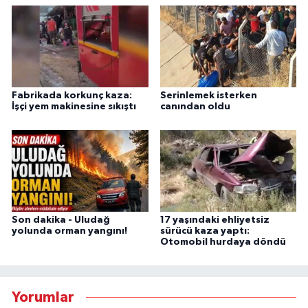
Fabrikada korkunç kaza:
Serinlemek isterken
İşçi yem makinesine sıkıştı
canından oldu
Son dakika - Uludağ
17 yaşındaki ehliyetsiz
yolunda orman yangını!
sürücü kaza yaptı:
Otomobil hurdaya döndü
Yorumlar