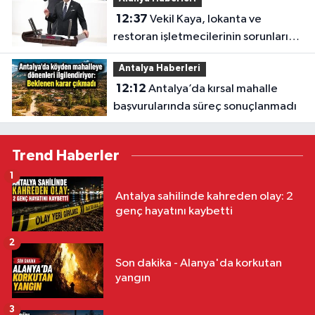
12:37
Vekil Kaya, lokanta ve
restoran işletmecilerinin sorunlarını
TBMM’ye taşıdı
Antalya Haberleri
12:12
Antalya’da kırsal mahalle
başvurularında süreç sonuçlanmadı
Trend Haberler
1
Antalya sahilinde kahreden olay: 2
genç hayatını kaybetti
2
Son dakika - Alanya'da korkutan
yangın
3