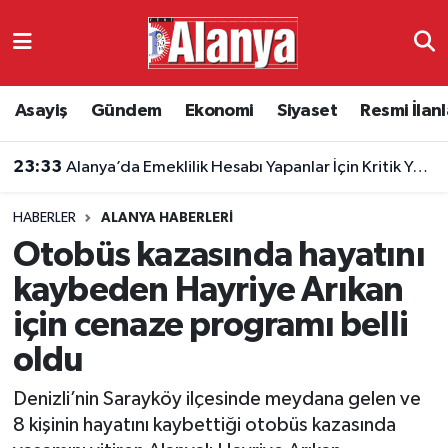
Asayiş
Antalya Nöbetçi Eczaneler
Asayiş
Gündem
Ekonomi
Siyaset
Resmi İlanl
Gündem
Antalya Hava Durumu
23:33
Alanya’da Emeklilik Hesabı Yapanlar İçin Kritik Yaş Şartları
Ekonomi
Antalya Namaz Vakitleri
HABERLER
ALANYA HABERLERI
Siyaset
Antalya Trafik Yoğunluk Haritası
Otobüs kazasında hayatını
Resmi İlanlar
Süper Lig Puan Durumu ve Fikstür
kaybeden Hayriye Arıkan
için cenaze programı belli
Alanyaspor
Tüm Manşetler
oldu
Turizm
Son Dakika Haberleri
Denizli’nin Sarayköy ilçesinde meydana gelen ve
8 kişinin hayatını kaybettiği otobüs kazasında
E-Gazete
Haber Arşivi