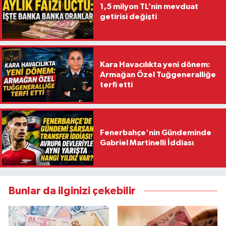
1,5 milyon TL’nin mevduat
getirisi değişti
Kara Havacılıkta yeni dönem:
Armağan Özel Tuğgeneralliğe
terfi etti
Fenerbahçe'nin Gündeminde
Gabriel Martinelli İddiası
Bunlar da ilginizi çekebilir