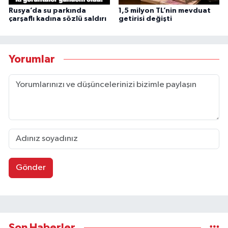
Rusya’da su parkında
1,5 milyon TL’nin mevduat
çarşaflı kadına sözlü saldırı
getirisi değişti
Yorumlar
Gönder
Son Haberler