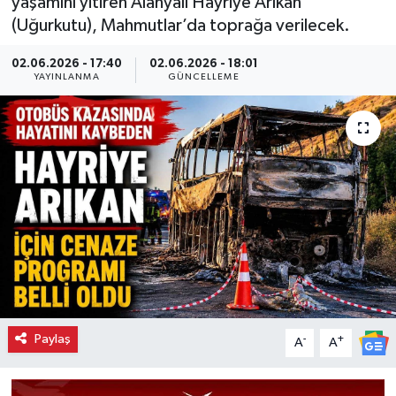
yaşamını yitiren Alanyalı Hayriye Arıkan
(Uğurkutu), Mahmutlar’da toprağa verilecek.
02.06.2026 - 17:40
02.06.2026 - 18:01
YAYINLANMA
GÜNCELLEME
Paylaş
-
+
A
A