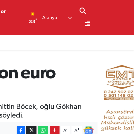
por
Alanya
°
33
yon euro
hittin Böcek, oğlu Gökhan
söyledi.
-
+
A
A