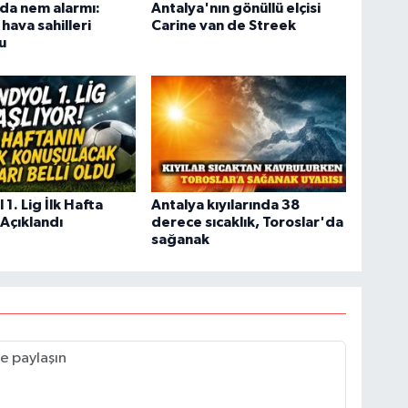
da nem alarmı:
Antalya'nın gönüllü elçisi
 hava sahilleri
Carine van de Streek
u
1. Lig İlk Hafta
Antalya kıyılarında 38
 Açıklandı
derece sıcaklık, Toroslar'da
sağanak