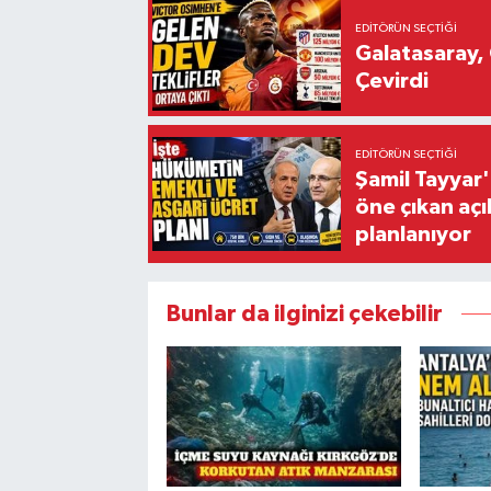
EDITÖRÜN SEÇTIĞI
Galatasaray, 
Çevirdi
EDITÖRÜN SEÇTIĞI
Şamil Tayyar
öne çıkan aç
planlanıyor
Bunlar da ilginizi çekebilir