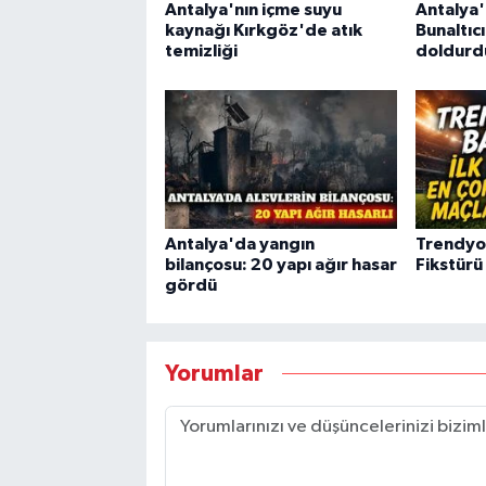
Antalya'nın içme suyu
Antalya'
kaynağı Kırkgöz'de atık
Bunaltıcı
temizliği
doldurd
Antalya'da yangın
Trendyol 
bilançosu: 20 yapı ağır hasar
Fikstürü
gördü
Yorumlar