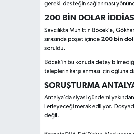
gerekli desteğin sağlanması yönünd
200 BİN DOLAR İDDİA
Savcılıkta Muhittin Böcek’e, Gökha
sırasında poşet içinde
200 bin dol
soruldu.
Böcek’in bu konuda detay bilmediğin
taleplerin karşılanması için oğluna d
SORUŞTURMA ANTALY
Antalya’da siyasi gündemi yakından i
ilerleyeceği merak ediliyor. Dosyada
değil.