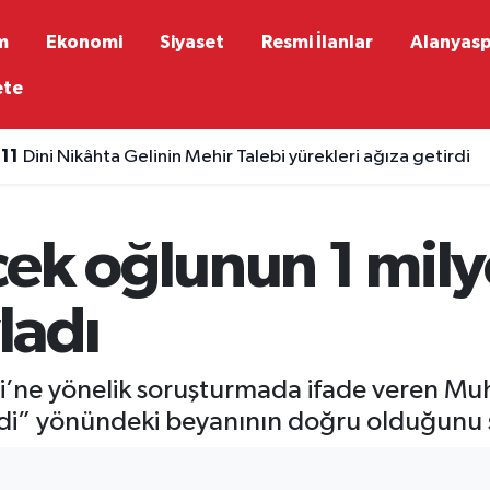
m
Ekonomi
Siyaset
Resmi İlanlar
Alanyas
ete
:11
Dini Nikâhta Gelinin Mehir Talebi yürekleri ağıza getirdi
cek oğlunun 1 mil
yladı
i’ne yönelik soruşturmada ifade veren Mu
ndi” yönündeki beyanının doğru olduğunu 