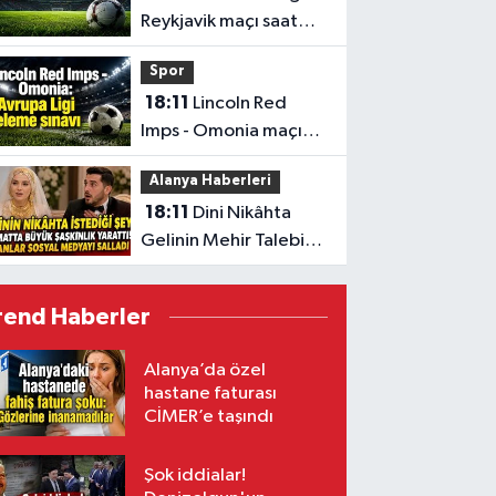
Reykjavik maçı saat
kaçta, hangi kanalda?
Spor
18:11
Lincoln Red
Imps - Omonia maçı
saat kaçta, hangi
Alanya Haberleri
kanalda?
18:11
Dini Nikâhta
Gelinin Mehir Talebi
yürekleri ağıza getirdi
rend Haberler
Alanya’da özel
hastane faturası
CİMER’e taşındı
Şok iddialar!