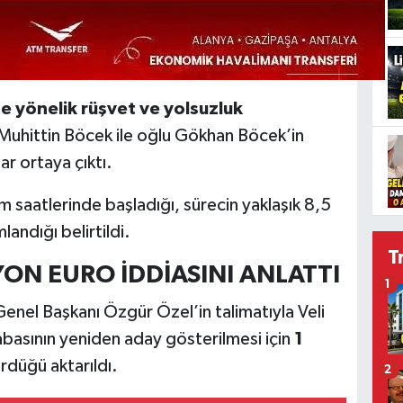
e yönelik rüşvet ve yolsuzluk
Muhittin Böcek ile oğlu Gökhan Böcek’in
lar ortaya çıktı.
m saatlerinde başladığı, sürecin yaklaşık 8,5
andığı belirtildi.
T
ON EURO İDDİASINI ANLATTI
1
nel Başkanı Özgür Özel’in talimatıyla Veli
abasının yeniden aday gösterilmesi için
1
rdüğü aktarıldı.
2