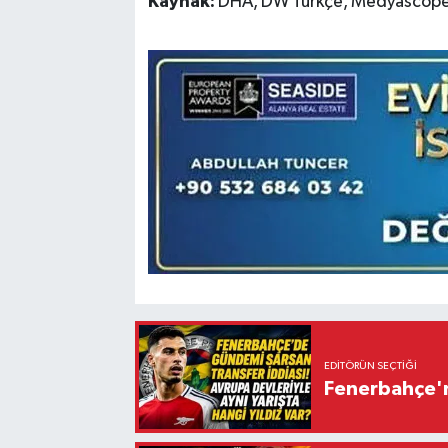
Kaynak:
DHA, DW Türkçe, Medyascope
EDITÖRÜN SEÇTIĞI
Fenerbahçe'n