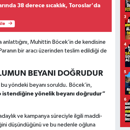
arında 38 derece sıcaklık, Toroslar'da
3
üle
nlattığını, Muhittin Böcek’in de kendisine
4
Paranın bir aracı üzerinden teslim edildiği de
ĞLUMUN BEYANI DOĞRUDUR
5
 bu yöndeki beyanı soruldu. Böcek’in,
 istendiğine yönelik beyanı doğrudur”
6
daylık ve kampanya süreciyle ilgili maddi-
eğini düşündüğünü ve bu nedenle oğluna