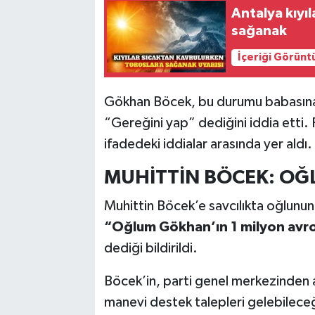
Antalya kıyıl
sağanak
İçeriği Görünt
Gökhan Böcek, bu durumu babasına a
“Gereğini yap” dediğini iddia etti. 
ifadedeki iddialar arasında yer aldı.
MUHİTTİN BÖCEK: O
Muhittin Böcek’e savcılıkta oğlunun
“Oğlum Gökhan’ın 1 milyon avro
dediği bildirildi.
Böcek’in, parti genel merkezinden a
manevi destek talepleri gelebilec