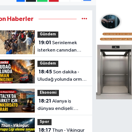
on Haberler
Gündem
19:01
Serinlemek
isterken canından
oldu
Gündem
18:45
Son dakika -
Uludağ yolunda orman
yangını!
Ekonomi
18:21
Alanya iş
dünyası endişeli:
Antalya'da 6 şirket
Spor
için konkordato kararı
18:17
Thun - Vikingur