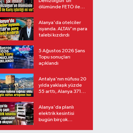
Denizolgun'un
ölümünde FETÖ ile
Kuriş işbirliği mi var?
Alanya'da otelciler
isyanda. ALTAV'ın para
talebi kızdırdı
5 Ağustos 2026 Şans
Topu sonuçları
açıklandı
Antalya'nın nüfusu 20
yılda yaklaşık yüzde
55 arttı, Alanya 371
bin kişiyi aştı
Alanya'da planlı
elektrik kesintisi
bugün birçok
mahalleyi etkileyecek