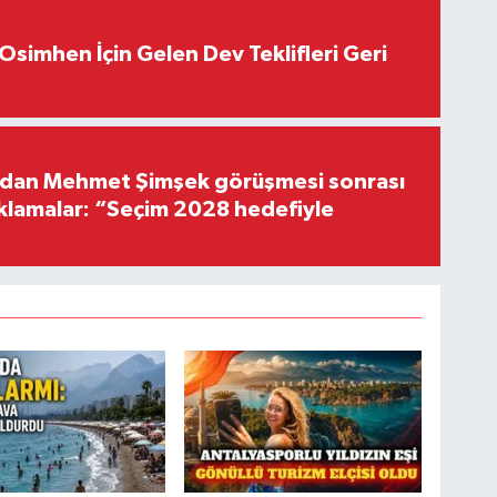
Osimhen İçin Gelen Dev Teklifleri Geri
'dan Mehmet Şimşek görüşmesi sonrası
ıklamalar: “Seçim 2028 hedefiyle