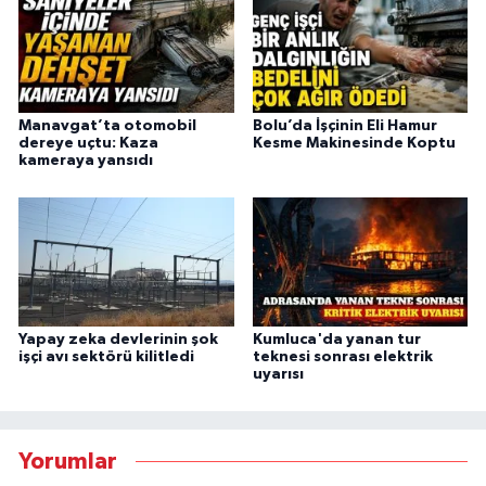
Manavgat’ta otomobil
Bolu’da İşçinin Eli Hamur
dereye uçtu: Kaza
Kesme Makinesinde Koptu
kameraya yansıdı
Yapay zeka devlerinin şok
Kumluca'da yanan tur
işçi avı sektörü kilitledi
teknesi sonrası elektrik
uyarısı
Yorumlar