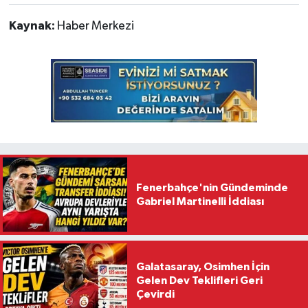
Kaynak:
Haber Merkezi
Fenerbahçe'nin Gündeminde
Gabriel Martinelli İddiası
Galatasaray, Osimhen İçin
Gelen Dev Teklifleri Geri
Çevirdi