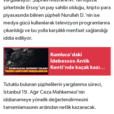
şirketinde Ersoy'un pay sahibi olduğu, kripto para
piyasasında bilinen şüpheli Nurullah D.'nin ise
medya gücü kullanılarak televizyon programlarına
çıkarıldığı ve bu yolla karşılıklı menfaat sağlandığı
iddia ediliyor.
Kumluca'daki
İdebessos Antik
Kenti'nde kaçak kazı
tahribatı
Tutuklu bulunan şüphelilerin yargılanma süreci,
İstanbul 19. Ağır Ceza Mahkemesi'nin
iddianameye yönelik değerlendirmesini
tamamlamasının ardından netlik kazanacak.