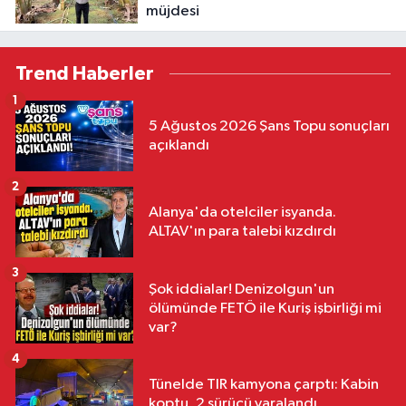
müjdesi
Trend Haberler
1
5 Ağustos 2026 Şans Topu sonuçları
açıklandı
2
Alanya'da otelciler isyanda.
ALTAV'ın para talebi kızdırdı
3
Şok iddialar! Denizolgun'un
ölümünde FETÖ ile Kuriş işbirliği mi
var?
4
Tünelde TIR kamyona çarptı: Kabin
koptu, 2 sürücü yaralandı