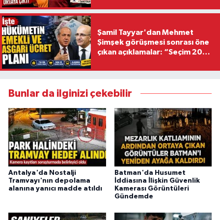
Şamil Tayyar'dan Mehmet
Şimşek görüşmesi sonrası öne
çıkan açıklamalar: “Seçim 2028
hedefiyle planlanıyor
Bunlar da ilginizi çekebilir
Antalya'da Nostalji
Batman'da Husumet
Tramvayı'nın depolama
İddiasına İlişkin Güvenlik
alanına yanıcı madde atıldı
Kamerası Görüntüleri
Gündemde