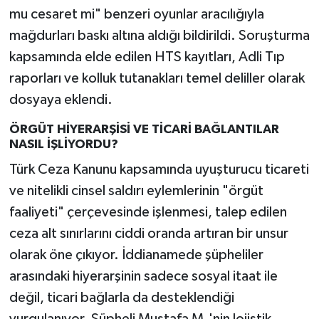
mu cesaret mi" benzeri oyunlar aracılığıyla
mağdurları baskı altına aldığı bildirildi. Soruşturma
kapsamında elde edilen HTS kayıtları, Adli Tıp
raporları ve kolluk tutanakları temel deliller olarak
dosyaya eklendi.
ÖRGÜT HİYERARŞİSİ VE TİCARİ BAĞLANTILAR
NASIL İŞLİYORDU?
Türk Ceza Kanunu kapsamında uyuşturucu ticareti
ve nitelikli cinsel saldırı eylemlerinin "örgüt
faaliyeti" çerçevesinde işlenmesi, talep edilen
ceza alt sınırlarını ciddi oranda artıran bir unsur
olarak öne çıkıyor. İddianamede şüpheliler
arasındaki hiyerarşinin sadece sosyal itaat ile
değil, ticari bağlarla da desteklendiği
vurgulanıyor. Şüpheli Mustafa M.'nin lojistik