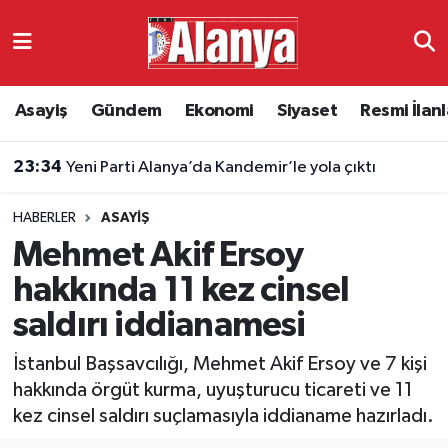
Asayiş
Antalya Nöbetçi Eczaneler
Asayiş
Gündem
Ekonomi
Siyaset
Resmi İlanl
Gündem
Antalya Hava Durumu
23:30
Mahmutlar Atatürk Caddesi’nde asfalt seferberliği
Ekonomi
Antalya Namaz Vakitleri
HABERLER
ASAYIŞ
Siyaset
Antalya Trafik Yoğunluk Haritası
Mehmet Akif Ersoy
Resmi İlanlar
Süper Lig Puan Durumu ve Fikstür
hakkında 11 kez cinsel
saldırı iddianamesi
Alanyaspor
Tüm Manşetler
İstanbul Başsavcılığı, Mehmet Akif Ersoy ve 7 kişi
Turizm
Son Dakika Haberleri
hakkında örgüt kurma, uyuşturucu ticareti ve 11
kez cinsel saldırı suçlamasıyla iddianame hazırladı.
E-Gazete
Haber Arşivi