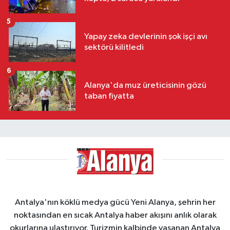
5
Yapay zeka devlerinin şok işçi avı
sektörü kilitledi
6
Alanya'da muz üreticisinin gözü
taban fiyatta
Antalya'nın köklü medya gücü Yeni Alanya, şehrin her
noktasından en sıcak Antalya haber akışını anlık olarak
okurlarına ulaştırıyor. Turizmin kalbinde yaşanan Antalya