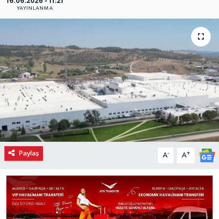
16.06.2026 - 11:21
YAYINLANMA
Paylaş
-
+
A
A