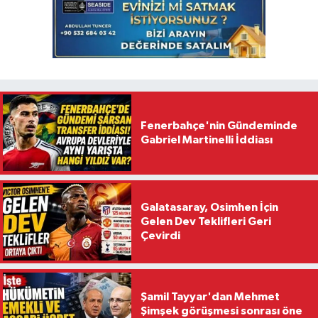
Fenerbahçe'nin Gündeminde
Gabriel Martinelli İddiası
Galatasaray, Osimhen İçin
Gelen Dev Teklifleri Geri
Çevirdi
Şamil Tayyar'dan Mehmet
Şimşek görüşmesi sonrası öne