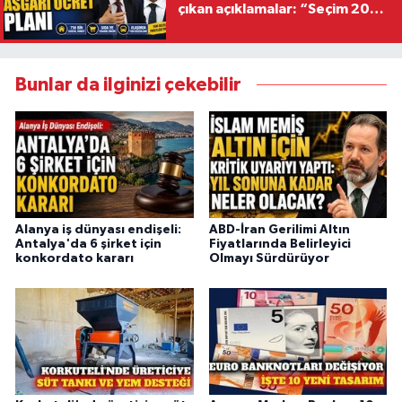
çıkan açıklamalar: “Seçim 2028
hedefiyle planlanıyor
Bunlar da ilginizi çekebilir
Alanya iş dünyası endişeli:
ABD-İran Gerilimi Altın
Antalya'da 6 şirket için
Fiyatlarında Belirleyici
konkordato kararı
Olmayı Sürdürüyor