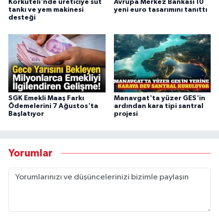
Korkuteli'nde üreticiye süt
Avrupa Merkez Bankası 10
tankı ve yem makinesi
yeni euro tasarımını tanıttı
desteği
SGK Emekli Maaş Farkı
Manavgat'ta yüzer GES'in
Ödemelerini 7 Ağustos'ta
ardından kara tipi santral
Başlatıyor
projesi
Yorumlar