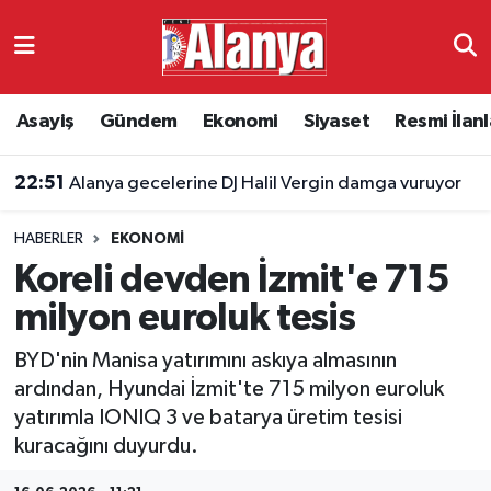
Asayiş
Antalya Nöbetçi Eczaneler
Asayiş
Gündem
Ekonomi
Siyaset
Resmi İlanl
Gündem
Antalya Hava Durumu
22:51
Alanya gecelerine DJ Halil Vergin damga vuruyor
Ekonomi
Antalya Namaz Vakitleri
HABERLER
EKONOMI
Siyaset
Antalya Trafik Yoğunluk Haritası
Koreli devden İzmit'e 715
Resmi İlanlar
Süper Lig Puan Durumu ve Fikstür
milyon euroluk tesis
BYD'nin Manisa yatırımını askıya almasının
Alanyaspor
Tüm Manşetler
ardından, Hyundai İzmit'te 715 milyon euroluk
yatırımla IONIQ 3 ve batarya üretim tesisi
Turizm
Son Dakika Haberleri
kuracağını duyurdu.
E-Gazete
Haber Arşivi