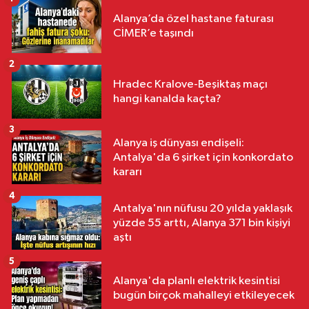
Alanya’da özel hastane faturası
CİMER’e taşındı
2
Hradec Kralove-Beşiktaş maçı
hangi kanalda kaçta?
3
Alanya iş dünyası endişeli:
Antalya'da 6 şirket için konkordato
kararı
4
Antalya'nın nüfusu 20 yılda yaklaşık
yüzde 55 arttı, Alanya 371 bin kişiyi
aştı
5
Alanya'da planlı elektrik kesintisi
bugün birçok mahalleyi etkileyecek