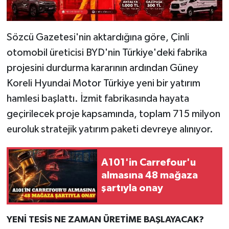
Sözcü Gazetesi'nin aktardığına göre, Çinli
otomobil üreticisi BYD'nin Türkiye'deki fabrika
projesini durdurma kararının ardından Güney
Koreli Hyundai Motor Türkiye yeni bir yatırım
hamlesi başlattı. İzmit fabrikasında hayata
geçirilecek proje kapsamında, toplam 715 milyon
euroluk stratejik yatırım paketi devreye alınıyor.
A101'in Carrefour'u
almasına 48 mağaza
şartıyla onay
YENİ TESİS NE ZAMAN ÜRETİME BAŞLAYACAK?