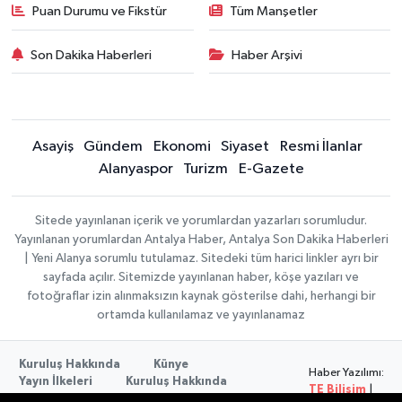
Puan Durumu ve Fikstür
Tüm Manşetler
Son Dakika Haberleri
Haber Arşivi
Asayiş
Gündem
Ekonomi
Siyaset
Resmi İlanlar
Alanyaspor
Turizm
E-Gazete
Sitede yayınlanan içerik ve yorumlardan yazarları sorumludur.
Yayınlanan yorumlardan Antalya Haber, Antalya Son Dakika Haberleri
| Yeni Alanya sorumlu tutulamaz. Sitedeki tüm harici linkler ayrı bir
sayfada açılır. Sitemizde yayınlanan haber, köşe yazıları ve
fotoğraflar izin alınmaksızın kaynak gösterilse dahi, herhangi bir
ortamda kullanılamaz ve yayınlanamaz
Kuruluş Hakkında
Künye
Haber Yazılımı:
Yayın İlkeleri
Kuruluş Hakkında
TE Bilişim
|
Düzeltme Politikası
Veri Politikası